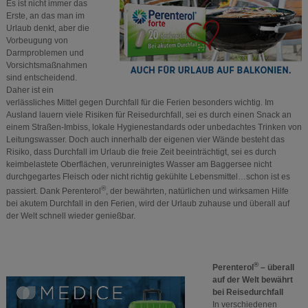
Es ist nicht immer das
Erste, an das man im
Urlaub denkt, aber die
Vorbeugung von
Darmproblemen und
Vorsichtsmaßnahmen
sind entscheidend.
Daher ist ein
verlässliches Mittel gegen Durchfall für die Ferien besonders wichtig. Im
Ausland lauern viele Risiken für Reisedurchfall, sei es durch einen Snack an
einem Straßen-Imbiss, lokale Hygienestandards oder unbedachtes Trinken von
Leitungswasser. Doch auch innerhalb der eigenen vier Wände besteht das
Risiko, dass Durchfall im Urlaub die freie Zeit beeinträchtigt, sei es durch
keimbelastete Oberflächen, verunreinigtes Wasser am Baggersee nicht
durchgegartes Fleisch oder nicht richtig gekühlte Lebensmittel…schon ist es
®
passiert. Dank Perenterol
, der bewährten, natürlichen und wirksamen Hilfe
bei akutem Durchfall in den Ferien, wird der Urlaub zuhause und überall auf
der Welt schnell wieder genießbar.
®
Perenterol
– überall
auf der Welt bewährt
bei Reisedurchfall
In verschiedenen