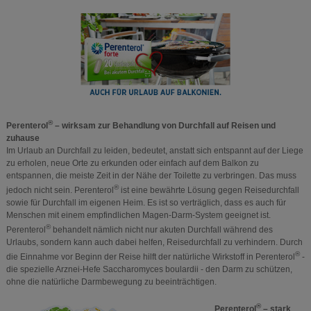
®
Perenterol
– wirksam zur Behandlung von Durchfall auf Reisen und
zuhause
Im Urlaub an Durchfall zu leiden, bedeutet, anstatt sich entspannt auf der Liege
zu erholen, neue Orte zu erkunden oder einfach auf dem Balkon zu
entspannen, die meiste Zeit in der Nähe der Toilette zu verbringen. Das muss
®
jedoch nicht sein. Perenterol
ist eine bewährte Lösung gegen Reisedurchfall
sowie für Durchfall im eigenen Heim. Es ist so verträglich, dass es auch für
Menschen mit einem empfindlichen Magen-Darm-System geeignet ist.
®
Perenterol
behandelt nämlich nicht nur akuten Durchfall während des
Urlaubs, sondern kann auch dabei helfen, Reisedurchfall zu verhindern. Durch
®
die Einnahme vor Beginn der Reise hilft der natürliche Wirkstoff in Perenterol
-
die spezielle Arznei-Hefe Saccharomyces boulardii - den Darm zu schützen,
ohne die natürliche Darmbewegung zu beeinträchtigen.
®
Perenterol
– stark