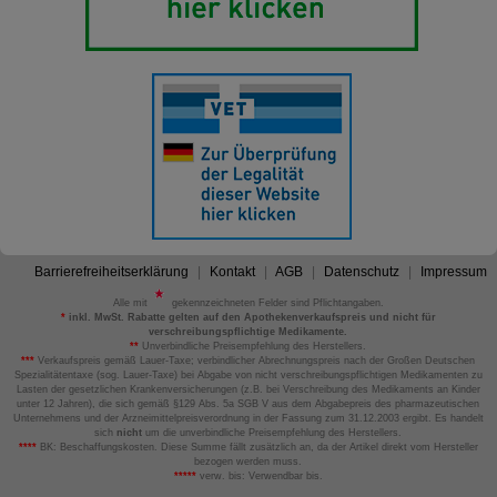
Barrierefreiheitserklärung
Kontakt
AGB
Datenschutz
Impressum
Alle mit
gekennzeichneten Felder sind Pflichtangaben.
*
inkl. MwSt. Rabatte gelten auf den Apothekenverkaufspreis und nicht für
verschreibungspflichtige Medikamente.
**
Unverbindliche Preisempfehlung des Herstellers.
***
Verkaufspreis gemäß Lauer-Taxe; verbindlicher Abrechnungspreis nach der Großen Deutschen
Spezialitätentaxe (sog. Lauer-Taxe) bei Abgabe von nicht verschreibungspflichtigen Medikamenten zu
Lasten der gesetzlichen Krankenversicherungen (z.B. bei Verschreibung des Medikaments an Kinder
unter 12 Jahren), die sich gemäß §129 Abs. 5a SGB V aus dem Abgabepreis des pharmazeutischen
Unternehmens und der Arzneimittelpreisverordnung in der Fassung zum 31.12.2003 ergibt. Es handelt
sich
nicht
um die unverbindliche Preisempfehlung des Herstellers.
****
BK: Beschaffungskosten. Diese Summe fällt zusätzlich an, da der Artikel direkt vom Hersteller
bezogen werden muss.
*****
verw. bis: Verwendbar bis.