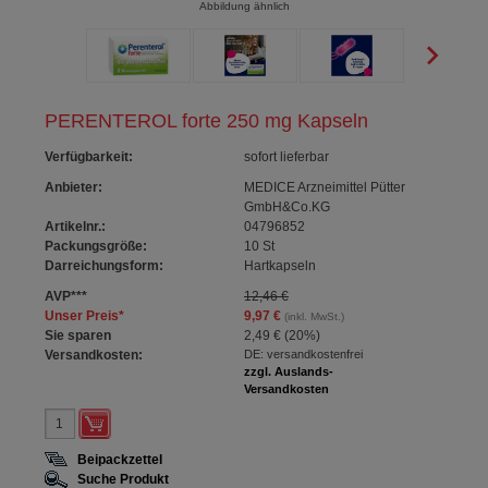
Abbildung ähnlich
PERENTEROL forte 250 mg Kapseln
Verfügbarkeit
:
sofort lieferbar
Anbieter:
MEDICE Arzneimittel Pütter
GmbH&Co.KG
Artikelnr.:
04796852
Packungsgröße:
10
St
Darreichungsform:
Hartkapseln
AVP
***
12,46 €
Unser Preis
*
9,97 €
(inkl. MwSt.)
Sie sparen
2,49 €
(
20%
)
Versandkosten:
DE: versandkostenfrei
zzgl. Auslands-
Versandkosten
Beipackzettel
Suche Produkt