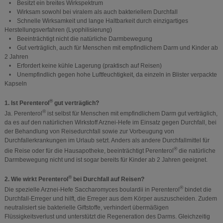
• Besitzt ein breites Wirkspektrum
• Wirksam sowohl bei viralem als auch bakteriellem Durchfall
• Schnelle Wirksamkeit und lange Haltbarkeit durch einzigartiges
Herstellungsverfahren (Lyophilisierung)
• Beeinträchtigt nicht die natürliche Darmbewegung
• Gut verträglich, auch für Menschen mit empfindlichem Darm und Kinder ab
2 Jahren
• Erfordert keine kühle Lagerung (praktisch auf Reisen)
• Unempfindlich gegen hohe Luftfeuchtigkeit, da einzeln in Blister verpackte
Kapseln
®
1. Ist Perenterol
gut verträglich?
®
Ja. Perenterol
ist selbst für Menschen mit empfindlichem Darm gut verträglich,
da es auf den natürlichen Wirkstoff Arznei-Hefe im Einsatz gegen Durchfall, bei
der Behandlung von Reisedurchfall sowie zur Vorbeugung von
Durchfallerkrankungen im Urlaub setzt. Anders als andere Durchfallmittel für
®
die Reise oder für die Hausapotheke, beeinträchtigt Perenterol
die natürliche
Darmbewegung nicht und ist sogar bereits für Kinder ab 2 Jahren geeignet.
®
2. Wie wirkt Perenterol
bei Durchfall auf Reisen?
®
Die spezielle Arznei-Hefe Saccharomyces boulardii in Perenterol
bindet die
Durchfall-Erreger und hilft, die Erreger aus dem Körper auszuscheiden. Zudem
neutralisiert sie bakterielle Giftstoffe, verhindert übermäßigen
Flüssigkeitsverlust und unterstützt die Regeneration des Darms. Gleichzeitig