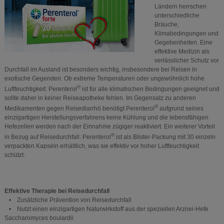
Ländern herrschen
unterschiedliche
Bräuche,
Klimabedingungen und
Gegebenheiten. Eine
effektive Medizin als
verlässlicher Schutz vor
Durchfall im Ausland ist besonders wichtig, insbesondere bei Reisen in
exotische Gegenden. Ob extreme Temperaturen oder ungewöhnlich hohe
®
Luftfeuchtigkeit: Perenterol
ist für alle klimatischen Bedingungen geeignet und
sollte daher in keiner Reiseapotheke fehlen. Im Gegensatz zu anderen
®
Medikamenten gegen Reisediarrhö benötigt Perenterol
aufgrund seines
einzigartigen Herstellungsverfahrens keine Kühlung und die lebensfähigen
Hefezellen werden nach der Einnahme zügiger reaktiviert. Ein weiterer Vorteil
®
in Bezug auf Reisedurchfall: Perenterol
ist als Blister-Packung mit 30 einzeln
verpackten Kapseln erhältlich, was sie effektiv vor hoher Luftfeuchtigkeit
schützt.
Effektive Therapie bei Reisedurchfall
• Zusätzliche Prävention von Reisedurchfall
• Nutzt einen einzigartigen Naturwirkstoff aus der speziellen Arznei-Hefe
Saccharomyces boulardii