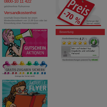
0800-10 11 422
gebührenfreie Rufnummer
Versandkostenfrei
innerhalb Deutschlands bei einem
Mindestbestellwert von 13,99 Euro oder bei
Einsendung eines Kassenrezeptes
Bewertung