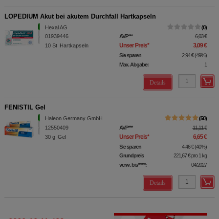
LOPEDIUM Akut bei akutem Durchfall Hartkapseln
Hexal AG
0
01939446
AVP
***
6,03 €
Unser Preis
*
3,09 €
10
St
Hartkapseln
Sie sparen
2,94 €
(
49%
)
Max. Abgabe:
1
Details
FENISTIL Gel
Haleon Germany GmbH
50
12550409
AVP
***
11,11 €
Unser Preis
*
6,65 €
30
g
Gel
Sie sparen
4,46 €
(
40%
)
Grundpreis
221,67 €
pro 1 kg
verw. bis*****:
04/2027
Details