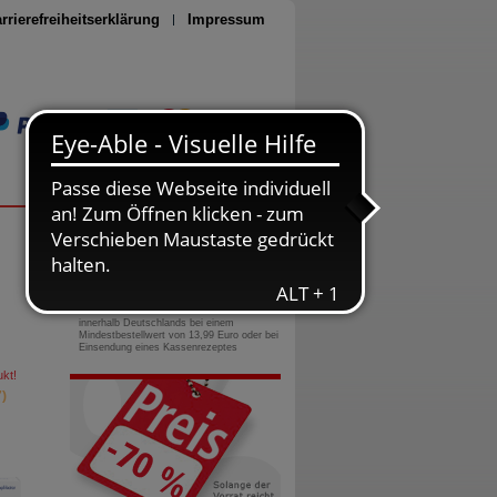
rrierefreiheitserklärung
Impressum
Seite drucken
0800-10 11 422
gebührenfreie Rufnummer
Versandkostenfrei
innerhalb Deutschlands bei einem
Mindestbestellwert von 13,99 Euro oder bei
Einsendung eines Kassenrezeptes
kt!
)