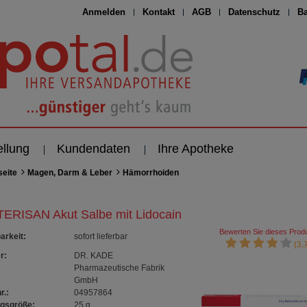
Anmelden
Kontakt
AGB
Datenschutz
Ba
ellung
Kundendaten
Ihre Apotheke
seite
Magen, Darm & Leber
Hämorrhoiden
ERISAN Akut Salbe mit Lidocain
Bewerten Sie dieses Produ
arkeit
:
sofort lieferbar
(3.7
r:
DR. KADE
Pharmazeutische Fabrik
GmbH
r.:
04957864
gsgröße:
25
g