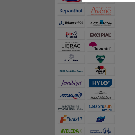
Inhalte anzuzeigen un
Statistik & Tracking:
H
sammeln, mit deren Hil
auch die Werbung auf Dr
teilweise an Dritte wi