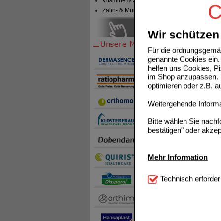
Vitamine & Sport
C
Zahn- & Mundpflege
POSTER
Wir schützen 
Für die ordnungsgemäß
genannte Cookies ein. 
helfen uns Cookies, P
im Shop anzupassen. D
optimieren oder z.B. 
Weitergehende Informat
HYSAN
Bitte wählen Sie nach
bestätigen" oder akzep
Mehr Information
Technisch Notwendi
Technisch erforder
notwendig sind (z.B. N
Komfort:
Diese Cookie
beispielsweise für di
Spracheinstellung) an