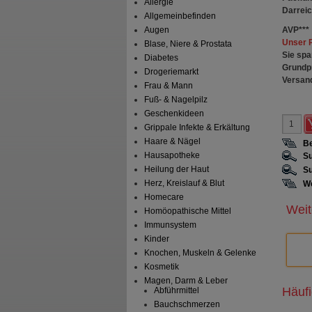
Allergie
Darrei
Allgemeinbefinden
AVP
***
Augen
Unser 
Blase, Niere & Prostata
Sie spa
Diabetes
Grundp
Drogeriemarkt
Versan
Frau & Mann
Fuß- & Nagelpilz
Geschenkideen
Grippale Infekte & Erkältung
Haare & Nägel
Be
Hausapotheke
Su
Heilung der Haut
Su
Herz, Kreislauf & Blut
We
Homecare
Weit
Homöopathische Mittel
Immunsystem
Kinder
Knochen, Muskeln & Gelenke
Kosmetik
Magen, Darm & Leber
Häuf
Abführmittel
Bauchschmerzen