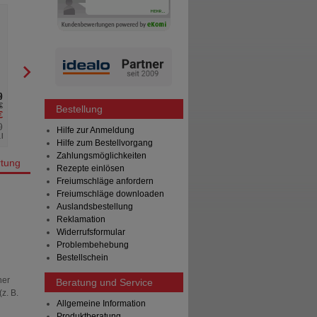
NUVINOL Hämorrhoiden-Gel und
Analfissuren-Gel
R(h)ein Nutrition & Health GmbH
40
ml
Gel
5
5
€
UVP
**
14,90 €
Bestellung
€
Unser Preis
*
10,99 €
%
)
Sie sparen
3,91 €
(
26%
)
Hilfe zur Anmeldung
l
Grundpreis
274,75 €
pro 1 l
Hilfe zum Bestellvorgang
Zahlungsmöglichkeiten
tung
Rezepte einlösen
Freiumschläge anfordern
Freiumschläge downloaden
Auslandsbestellung
Reklamation
Widerrufsformular
Problembehebung
Bestellschein
her
Beratung und Service
z. B.
Allgemeine Information
Produktberatung