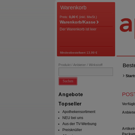
Warenkorb
Preis:
0,00 €
(inkl. MwSt.)
Warenkorb/Kasse
Der Warenkorb ist leer
Mindestbestellwert 13,99 €
Best
Produkt / Anbieter / Wirkstoff
Start
Suchen
POST
Angebote
Topseller
Verfügb
Apothekensortiment
Anbiete
NEU bei uns
Aus der TV-Werbung
Artikeln
Preisknüller
Packun