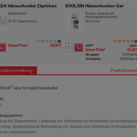
DA Hämorrhoidal Zäpfchen
EVOLSIN Hämorrhoiden Gel
WELEDA AG
Evolsin medical UG
(haftungsbeschränkt)
10
St
Suppositorien
40
ml
Gel
0
Unser Preis
*
19,99 €
UVP
**
18,97 
Unser Preis
*
15,18 
Sie sparen
3,79 €
(
20
Grundpreis
379,50 €
pro 1 
uktbeschreibung
Produktbewer
®
RISAN
akut 50 mg/g Rektalsalbe
ff:
n
ungsgebiete:
ng bei Erwachsenen; Linderung von Schmerzen im Analbereich vor proktologisc
chung; Symptomatische Behandlung von Juckreiz und Schmerzen im Analbereich (
d von Hämorrhoiden).