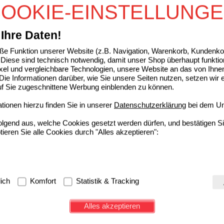
OOKIE-EINSTELLUNG
Grundpreis
354,00 €
pro 1 kg
ISAN protect Salbe
Ihre Daten!
DR. KADE Pharmazeutische
1
e Funktion unserer Website (z.B. Navigation, Warenkorb, Kundenkon
Fabrik GmbH
UVP
**
12,99 €
Diese sind technisch notwendig, damit unser Shop überhaupt funktio
06493943
De
Unser Preis
*
9,55 €
ixel und vergleichbare Technologien, unsere Website an das von Ihne
25
g
Salbe
Sie sparen
3,44 €
(
26%
)
ie Informationen darüber, wie Sie unsere Seiten nutzen, setzen wir 
Grundpreis
382,00 €
pro 1 kg
auf Sie zugeschnittene Werbung einblenden zu können.
ionen hierzu finden Sie in unserer
Datenschutzerklärung
bei dem Un
 Schnupfenspray
folgend aus, welche Cookies gesetzt werden dürfen, und bestätigen S
URSAPHARM Arzneimittel GmbH
10
tieren Sie alle Cookies durch "Alles akzeptieren":
06587271
AVP
***
4,95 €
De
Unser Preis
*
1,48 €
10
ml
Nasenspray
Sie sparen
3,47 €
(
70%
)
Grundpreis
148,00 €
pro 1 l
Max. Abgabe:
5
g:
Hierbei handelt es sich um Cookies, die für die Grundfunktionen u
lich
Komfort
Statistik & Tracking
avigation, Warenkorb, Kundenkonto), weshalb auf diese nicht verzich
s werden genutzt um das Einkaufserlebnis noch ansprechender zu g
Alles akzeptieren
e Wiedererkennung des Besuchers oder unsere Seite an bevorzugte Ve
zupassen. Komfort-Cookies ermöglichen es uns auch auf Ihre Bedürf