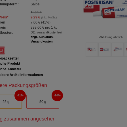
chungsform:
Salbe
16,99 €
Preis
*
9,99 €
(inkl. MwSt.)
ren
7,00 €
(
41%
)
reis
399,60 €
pro 1 kg
dkosten:
DE: versandkostenfrei
zzgl. Auslands-
Abbildung ähnlich
Versandkosten
ipackzettel
che Produkt
che Anbieter
itere Artikelinformationen
ere Packungsgrößen
41%
20%
25 g
50 g
ig zusammen angesehen