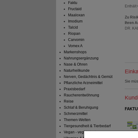
Faktu
Enthält 
Fructaid
Maaloxan
Zu Risi
Imodium
Ihren A
Talcid
DR. KAD
Riopan
Carvomin
Vomex A
Markenshops
Nahrungsergänzung
Nase & Ohren
Einka
Naturheilkunde
Nerven, Gedächtnis & Gemüt
Sie mü
Pflanzliche Arzneimittel
Praxisbedarf
Raucherentwöhnung
Kunde
Reise
Schlaf & Beruhigung
FAKTU 
Schmerzmittel
Themen-Welten
Tiergesundheit & Tierbedarf
Vegan - vegetarisch