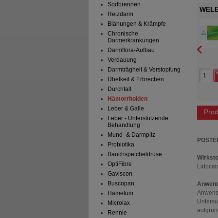
Sodbrennen
d- und Heilsalbe
HAMETUM Wund- und Heilsalbe
WELE
Reizdarm
illmar Schwabe GmbH &
Dr.Willmar Schwabe GmbH &
Blähungen & Krämpfe
G
Co.KG
Chronische
Salbe
25
g
Salbe
Darmerkrankungen
Darmflora-Aufbau
Verdauung
0
0
Darmträgheit & Verstopfung
36,50 €
AVP
***
9,50 €
 Preis
*
25,09 €
Unser Preis
*
7,60 €
Übelkeit & Erbrechen
aren
11,41 €
(
31%
)
Sie sparen
1,90 €
(
20%
)
Durchfall
preis
125,45 €
pro 1 kg
Grundpreis
304,00 €
pro 1 kg
Hämorrhoiden
Leber & Galle
Prod
Leber - Unterstützende
Behandlung
Mund- & Darmpilz
POSTE
Probiotika
Bauchspeicheldrüse
Wirksto
OptiFibre
Lidocai
Gaviscon
Buscopan
Anwend
Anwendu
Hametum
Untersu
Microlax
aufgrun
Rennie