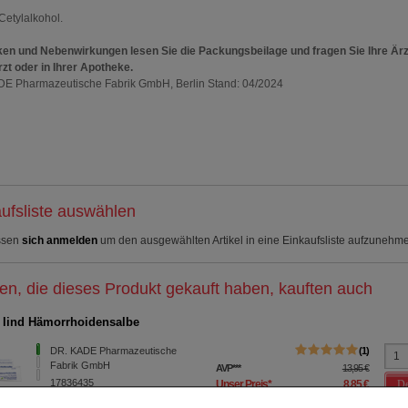
Cetylalkohol.
ken und Nebenwirkungen lesen Sie die Packungsbeilage und fragen Sie Ihre Ärz
rzt oder in Ihrer Apotheke.
E Pharmazeutische Fabrik GmbH, Berlin Stand: 04/2024
ufsliste auswählen
ssen
sich anmelden
um den ausgewählten Artikel in eine Einkaufsliste aufzunehm
n, die dieses Produkt gekauft haben, kauften auch
lind Hämorrhoidensalbe
DR. KADE Pharmazeutische
1
Fabrik GmbH
AVP
***
13,95 €
17836435
De
Unser Preis
*
8,85 €
25
g
Salbe
Sie sparen
5,10 €
(
37%
)