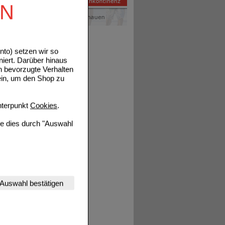
EN
to) setzen wir so
niert. Darüber hinaus
tails
n bevorzugte Verhalten
ein, um den Shop zu
terpunkt
Cookies
.
ie dies durch "Auswahl
tails
nserer Website
Auswahl bestätigen
tet werden kann.
estalten,
rhaltensweisen (z.B.
nisse zugeschrittene