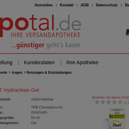
Anmelden
Kontakt
AGB
Datenschutz
Ba
ellung
Kundendaten
Ihre Apotheke
seite
Augen
Reizungen & Entzündungen
T Hydraclean Gel
Bewerten Sie dieses Produ
arkeit
:
sofort lieferbar
(0.0
r:
TRB Chemedica AG
r.:
02645445
gsgröße:
50
ml
chungsform:
Gel