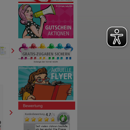
ARTELAC SplashEDO
Augentropfen
Dr. Gerhard Mann Chem.-
pharm.Fabrik GmbH
10X0.5
ml
Augentropfen
Bewertung
5
2
€
UVP
**
9,50 €