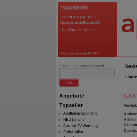
Warenkorb
Preis:
0,00 €
(inkl. MwSt.)
Warenkorb/Kasse
Der Warenkorb ist leer
Mindestbestellwert 13,99 €
Best
Produkt / Anbieter / Wirkstoff
Start
Suchen
ILAS
Angebote
Topseller
Verfügb
Apothekensortiment
Anbiete
Artikeln
NEU bei uns
Packun
Aus der TV-Werbung
Darrei
Preisknüller