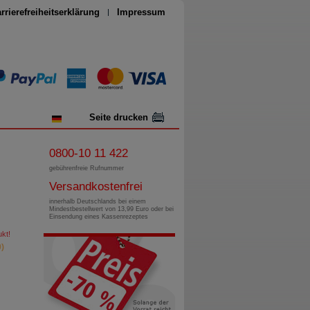
rrierefreiheitserklärung
Impressum
Seite drucken
0800-10 11 422
gebührenfreie Rufnummer
Versandkostenfrei
innerhalb Deutschlands bei einem
Mindestbestellwert von 13,99 Euro oder bei
Einsendung eines Kassenrezeptes
kt!
)