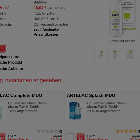
22,55 €
Preis
*
18,04 €
(inkl. MwSt.)
ren
4,51 €
(
20%
)
reis
360,80 €
pro 1 l
dkosten:
DE: versandkostenfrei
zzgl. Auslands-
Versandkosten
Abbildung ähnlich
ipackzettel
che Produkt
che Anbieter
ig zusammen angesehen
LAC Complete MDO
ARTELAC Splash MDO
ntropfen
Augentropfen
Dr. Gerhard Mann Chem.-
Dr. Gerhard Mann Chem.-
pharm.Fabrik GmbH
pharm.Fabrik GmbH
10
ml
Augentropfen
2X15
ml
Augentropfen
0
UVP
**
17,95 €
UVP
**
38,95 