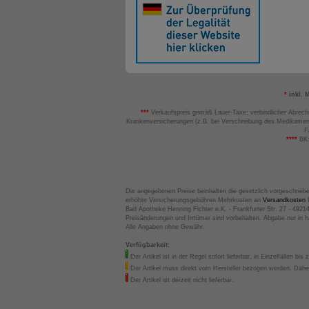
den Fla
Gebrauc
Geben 
Wattepa
Wimpern
Sie die
®
ILAST
*
inkl. 
indem S
den Fla
***
Verkaufspreis gemäß Lauer-Taxe; verbindlicher Abrech
Nach de
Krankenversicherungen (z.B. bei Verschreibung des Medikamen
F
****
BK:
Muss I
Nein, I
wurde –
werden
Die angegebenen Preise beinhalten die gesetzlich vorgeschrieb
erhöhte Versicherungsgebühren Mehrkosten an
Versandkosten
B
Bad Apotheke Henning Fichter e.K. - Frankfurter Str. 27 - 4921
Preisänderungen und Irrtümer sind vorbehalten. Abgabe nur in 
Alle Angaben ohne Gewähr.
Verfügbarkeit:
Der Artikel ist in der Regel sofort lieferbar, in Einzelfällen bis 
Der Artikel muss direkt vom Hersteller bezogen werden. Daher
Der Artikel ist derzeit nicht lieferbar.