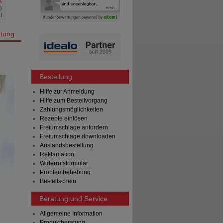
€
Unser Preis
*
6,89 €
%
)
Sie sparen
2,61 €
(
27%
)
l
Grundpreis
1.378,00 €
pro 1 l
tung
Bestellung
Hilfe zur Anmeldung
Hilfe zum Bestellvorgang
Zahlungsmöglichkeiten
Rezepte einlösen
Freiumschläge anfordern
Freiumschläge downloaden
Auslandsbestellung
Reklamation
Widerrufsformular
Problembehebung
Bestellschein
Beratung und Service
Allgemeine Information
Produktberatung