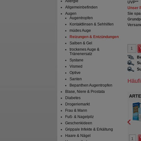
Allergie
UVP
**
Allgemeinbefinden
Unser 
Sie spa
Augen
Augentropfen
Grundp
Kontaktlinsen & Sehhilfen
Versan
müdes Auge
Reizungen & Entzündungen
Salben & Gel
trockenes Auge &
Tränenersatz
Be
Systane
Su
Vismed
Su
Optive
Santen
Häuf
Bepanthen Augentropfen
Blase, Niere & Prostata
 Kompressen sterile
ARTELAC Nighttime Gel
ARTE
Diabetes
Auge
 Pharma GmbH
Dr. Gerhard Mann Chem.-
Drogeriemarkt
pharm.Fabrik GmbH
Frau & Mann
Kompressen
1X10
g
Augengel
Fuß- & Nagelpilz
Geschenkideen
Grippale Infekte & Erkältung
1
0
Haare & Nägel
11,95 €
UVP
**
10,95 €