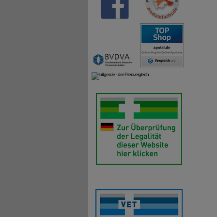
HYDRA
Bei ILA
Pumpfla
sind sp
hautsch
Konserv
Verwend
Wie wir
Drehen 