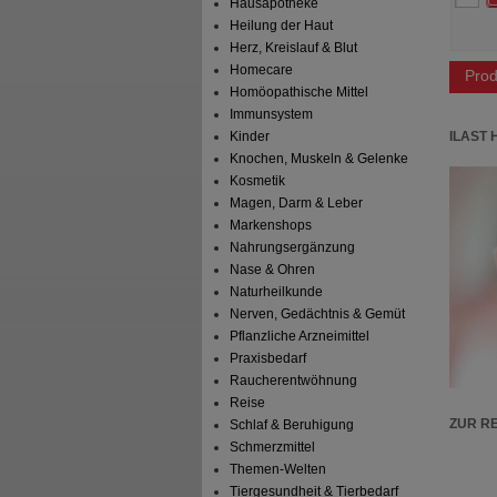
 Preis
*
9,39 €
Unser Preis
*
9,29 €
Hausapotheke
aren
2,56 €
(
21%
)
Sie sparen
1,66 €
(
15%
)
Heilung der Haut
06/2027
Grundpreis
929,00 €
pro 1 kg
Herz, Kreislauf & Blut
Homecare
Prod
Homöopathische Mittel
Immunsystem
ILAST 
Kinder
Knochen, Muskeln & Gelenke
Kosmetik
Magen, Darm & Leber
Markenshops
Nahrungsergänzung
Nase & Ohren
Naturheilkunde
Nerven, Gedächtnis & Gemüt
Pflanzliche Arzneimittel
Praxisbedarf
Raucherentwöhnung
Reise
ZUR R
Schlaf & Beruhigung
Schmerzmittel
Themen-Welten
Tiergesundheit & Tierbedarf