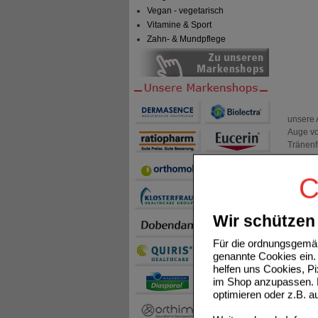
Vegan - vegetarisch
Vitamine & Sport
Zahn- & Mundpflege
unsere 
Auge vo
Tränenf
einen fe
Dysfunk
C
sind. I
an den 
Operati
Wir schützen 
DIE B
Für die ordnungsgemäß
Die Rei
genannte Cookies ein. 
Lidrand
helfen uns Cookies, P
(Lidran
im Shop anzupassen. D
mit gee
optimieren oder z.B. 
Dass ei
Stabili