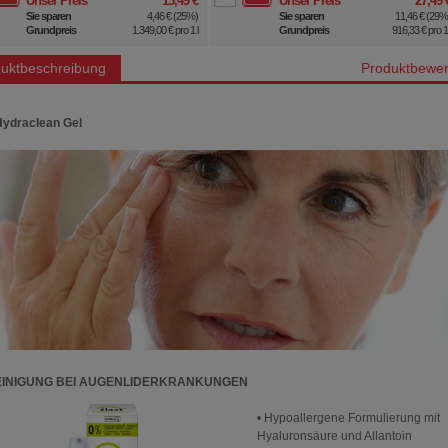
Unser Preis
*
13,49 €
Unser Preis
*
27,49 
Sie sparen
4,46 €
(
25%
)
Sie sparen
11,46 €
(
29
Grundpreis
1.349,00 €
pro 1 l
Grundpreis
916,33 €
pro 1 
uktbeschreibung
Produktbewer
Hydraclean Gel
EINIGUNG BEI AUGENLIDERKRANKUNGEN
• Hypoallergene Formulierung mit
Hyaluronsäure und Allantoin