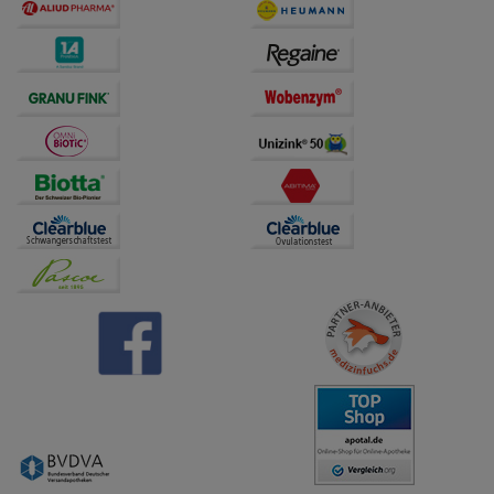
auch auf Ihre Bedürfnisse zugeschrittene Inhalte
anzuzeigen und unser Partnerprogramm zu
betreiben.
Statistik & Tracking:
Hierüber lassen sich
Informationen über die Art und Weise der Nutzung
unserer Website sammeln, mit deren Hilfe wir unsere
Website weiter für Sie optimieren können, den Inhalt
auf unserer Website aber auch die Werbung auf
Drittseiten möglichst relevant für Sie zu gestalten.
Bitte beachten Sie, dass Daten hierfür teilweise an
Dritte wie z.B. Google oder soziale Medien
übertragen werden.