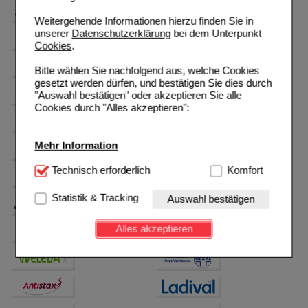
Weitergehende Informationen hierzu finden Sie in
unserer
Datenschutzerklärung
bei dem Unterpunkt
Cookies
.
Bitte wählen Sie nachfolgend aus, welche Cookies
gesetzt werden dürfen, und bestätigen Sie dies durch
"Auswahl bestätigen" oder akzeptieren Sie alle
Cookies durch "Alles akzeptieren":
Mehr Information
Technisch Notwendig:
Technisch erforderlich
Hierbei handelt es sich um
Komfort
Cookies, die für die Grundfunktionen unserer
Website notwendig sind (z.B. Navigation, Warenkorb,
Statistik & Tracking
Auswahl bestätigen
Kundenkonto), weshalb auf diese nicht verzichtet
werden kann.
Alles akzeptieren
Komfort:
Diese Cookies werden genutzt um das
Einkaufserlebnis noch ansprechender zu gestalten,
beispielsweise für die Wiedererkennung des
Besuchers oder unsere Seite an bevorzugte
Verhaltensweisen (z.B. Spracheinstellung)
anzupassen. Komfort-Cookies ermöglichen es uns