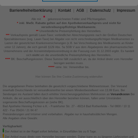
Barrierefreiheitserklärung
Kontakt
AGB
Datenschutz
Impressum
Alle mit
gekennzeichneten Felder sind Pflichtangaben.
*
inkl. MwSt. Rabatte gelten auf den Apothekenverkaufspreis und nicht für
verschreibungspflichtige Medikamente.
**
Unverbindliche Preisempfehlung des Herstellers.
***
Verkaufspreis gemäß Lauer-Taxe; verbindlicher Abrechnungspreis nach der Großen Deutschen
Spezialitätentaxe (sog. Lauer-Taxe) bei Abgabe von nicht verschreibungspflichtigen Medikamenten zu
Lasten der gesetzlichen Krankenversicherungen (z.B. bei Verschreibung des Medikaments an Kinder
unter 12 Jahren), die sich gemäß §129 Abs. 5a SGB V aus dem Abgabepreis des pharmazeutischen
Unternehmens und der Arzneimittelpreisverordnung in der Fassung zum 31.12.2003 ergibt. Es handelt
sich
nicht
um die unverbindliche Preisempfehlung des Herstellers.
****
BK: Beschaffungskosten. Diese Summe fällt zusätzlich an, da der Artikel direkt vom Hersteller
bezogen werden muss.
*****
verw. bis: Verwendbar bis.
Hier können Sie Ihre Cookie-Zustimmung widerrufen
Die angegebenen Preise beinhalten die gesetzlich vorgeschriebene Mehrwertsteuer. Der Versand
innerhalb Deutschlands ist versandkostenfrei bei einem Mindestbestellwert von 13,99 Euro. Bei
Sendungen ins Ausland fallen durch erhöhte Versicherungsgebühren Mehrkosten an
Versandkosten
Bei
Artikeln, die wir ausschließlich über den Hersteller beziehen können, fallen unter Umständen
sogenannte Beschaffungskosten an (siehe BK).
Bad Apotheke Henning Fichter e.K. - Frankfurter Str. 27 - 49214 Bad Rothenfelde - Tel 0800 / 10 11
422 - Fax 05424 / 21 64 47
Preisänderungen und Irrtümer sind vorbehalten. Abgabe nur in haushaltsüblichen Mengen.
Alle Angaben ohne Gewähr.
Verfügbarkeit:
Der Artikel ist in der Regel sofort lieferbar, in Einzelfällen bis zu 6 Tage.
Der Artikel muss direkt vom Hersteller bezogen werden. Daher kann es zu längeren Lieferzeiten und