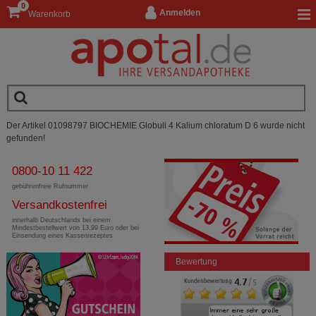
0
Anmelden
Warenkorb
Der Artikel 01098797 BIOCHEMIE Globuli 4 Kalium chloratum D 6 wurde nicht
gefunden!
0800-10 11 422
gebührenfreie Rufnummer
Versandkostenfrei
innerhalb Deutschlands bei einem
Mindestbestellwert von 13,99 Euro oder bei
Einsendung eines Kassenrezeptes
Bewertung