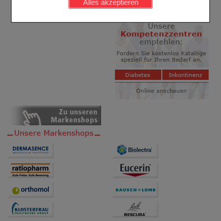
Alles akzeptieren
Komfort:
Diese Cookies werden genutzt um das
Einkaufserlebnis noch ansprechender zu gestalten,
beispielsweise für die Wiedererkennung des
Besuchers oder unsere Seite an bevorzugte
Verhaltensweisen (z.B. Spracheinstellung)
anzupassen. Komfort-Cookies ermöglichen es uns
auch auf Ihre Bedürfnisse zugeschrittene Inhalte
anzuzeigen und unser Partnerprogramm zu
betreiben.
Statistik & Tracking:
Hierüber lassen sich
Informationen über die Art und Weise der Nutzung
unserer Website sammeln, mit deren Hilfe wir unsere
Website weiter für Sie optimieren können, den Inhalt
auf unserer Website aber auch die Werbung auf
Drittseiten möglichst relevant für Sie zu gestalten.
Bitte beachten Sie, dass Daten hierfür teilweise an
Dritte wie z.B. Google oder soziale Medien
übertragen werden.