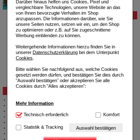
Darüber hinaus helfen uns Cookies, Pixel und
vergleichbare Technologien, unsere Website an das
von Ihnen bevorzugte Verhalten im Shop
Bestellung
anzupassen. Die Informationen darüber, wie Sie
unsere Seiten nutzen, setzen wir ein, um den Shop
Hilfe zur Anmeldung
zu optimieren oder z.B. auf Sie zugeschnittene
Hilfe zum Bestellvorgang
Werbung einblenden zu können.
Zahlungsmöglichkeiten
Rezepte einlösen
Weitergehende Informationen hierzu finden Sie in
Freiumschläge anfordern
unserer
Datenschutzerklärung
bei dem Unterpunkt
Freiumschläge downloaden
Cookies
.
Auslandsbestellung
Reklamation
Bitte wählen Sie nachfolgend aus, welche Cookies
Widerrufsformular
gesetzt werden dürfen, und bestätigen Sie dies durch
Problembehebung
"Auswahl bestätigen" oder akzeptieren Sie alle
Bestellschein
Cookies durch "Alles akzeptieren":
Beratung und Service
Allgemeine Information
Mehr Information
Produktberatung
Meldung Arzneimittelrisiken
Technisch Notwendig:
Technisch erforderlich
Hierbei handelt es sich um
Komfort
Zuzahlungsfreie Arzneien
Cookies, die für die Grundfunktionen unserer
Angebote & Downloads
Website notwendig sind (z.B. Navigation, Warenkorb,
Statistik & Tracking
Auswahl bestätigen
Newsletter
Kundenkonto), weshalb auf diese nicht verzichtet
Neukundenprämie
werden kann.
Stellenangebote