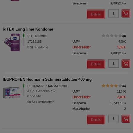
Sie sparen
1,40 €
(
20%
)
Details
RITEX LongTime Kondome
RITEX GmbH
0
17232186
UVP
**
6,99 €
Unser Preis
*
5,59 €
8
St
Kondome
Sie sparen
1,40 €
(
20%
)
Details
IBUPROFEN Heumann Schmerztabletten 400 mg
HEUMANN PHARMA GmbH
6
& Co. Generica KG
UVP
**
11,84 €
07728561
Unser Preis
*
2,49 €
50
St
Filmtabletten
Sie sparen
9,35 €
(
79%
)
Max. Abgabe:
2
Details