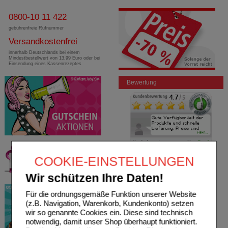
0800-10 11 422
gebührenfreie Rufnummer
Versandkostenfrei
innerhalb Deutschlands bei einem
Mindestbestellwert von 13,99 Euro oder bei
Einsendung eines Kassenrezeptes
Bewertung
COOKIE-EINSTELLUNGEN
Wir schützen Ihre Daten!
Für die ordnungsgemäße Funktion unserer Website
(z.B. Navigation, Warenkorb, Kundenkonto) setzen
wir so genannte Cookies ein. Diese sind technisch
notwendig, damit unser Shop überhaupt funktioniert.