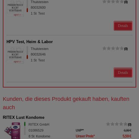
Thuistesten
0
80032600
1
St
Test
Details
HPV Test, Heim & Labor
Thuistesten
0
80032646
1
St
Test
Details
Kunden, die dieses Produkt gekauft haben, kauften
auch
RITEX Lust Kondome
RITEX GmbH
0
01086529
UVP
**
6,99 €
Unser Preis
*
5,59 €
8
St
Kondome