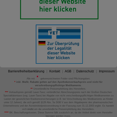
Barrierefreiheitserklärung
Kontakt
AGB
Datenschutz
Impressum
Alle mit
gekennzeichneten Felder sind Pflichtangaben.
*
inkl. MwSt. Rabatte gelten auf den Apothekenverkaufspreis und nicht für
verschreibungspflichtige Medikamente.
**
Unverbindliche Preisempfehlung des Herstellers.
***
Verkaufspreis gemäß Lauer-Taxe; verbindlicher Abrechnungspreis nach der Großen Deutschen
Spezialitätentaxe (sog. Lauer-Taxe) bei Abgabe von nicht verschreibungspflichtigen Medikamenten zu
Lasten der gesetzlichen Krankenversicherungen (z.B. bei Verschreibung des Medikaments an Kinder
unter 12 Jahren), die sich gemäß §129 Abs. 5a SGB V aus dem Abgabepreis des pharmazeutischen
Unternehmens und der Arzneimittelpreisverordnung in der Fassung zum 31.12.2003 ergibt. Es handelt
sich
nicht
um die unverbindliche Preisempfehlung des Herstellers.
****
BK: Beschaffungskosten. Diese Summe fällt zusätzlich an, da der Artikel direkt vom Hersteller
bezogen werden muss.