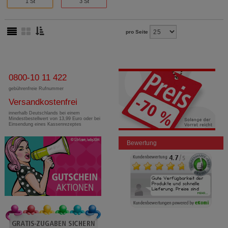
1 St
3 St
pro Seite
0800-10 11 422
gebührenfreie Rufnummer
Versandkostenfrei
innerhalb Deutschlands bei einem
Mindestbestellwert von 13,99 Euro oder bei
Einsendung eines Kassenrezeptes
Bewertung