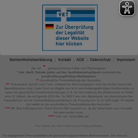
Barrierefreiheitserklärung
Kontakt
AGB
Datenschutz
Impressum
Alle mit
gekennzeichneten Felder sind Pflichtangaben.
*
inkl. MwSt. Rabatte gelten auf den Apothekenverkaufspreis und nicht für
verschreibungspflichtige Medikamente.
**
Unverbindliche Preisempfehlung des Herstellers.
***
Verkaufspreis gemäß Lauer-Taxe; verbindlicher Abrechnungspreis nach der Großen Deutschen
Spezialitätentaxe (sog. Lauer-Taxe) bei Abgabe von nicht verschreibungspflichtigen Medikamenten zu
Lasten der gesetzlichen Krankenversicherungen (z.B. bei Verschreibung des Medikaments an Kinder
unter 12 Jahren), die sich gemäß §129 Abs. 5a SGB V aus dem Abgabepreis des pharmazeutischen
Unternehmens und der Arzneimittelpreisverordnung in der Fassung zum 31.12.2003 ergibt. Es handelt
sich
nicht
um die unverbindliche Preisempfehlung des Herstellers.
****
BK: Beschaffungskosten. Diese Summe fällt zusätzlich an, da der Artikel direkt vom Hersteller
bezogen werden muss.
*****
verw. bis: Verwendbar bis.
Hier können Sie Ihre Cookie-Zustimmung widerrufen
Die angegebenen Preise beinhalten die gesetzlich vorgeschriebene Mehrwertsteuer. Der Versand