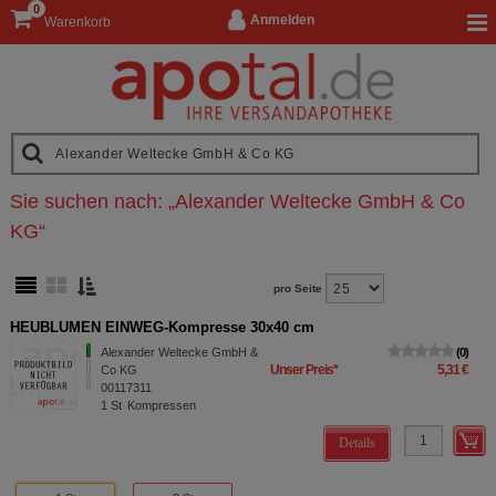
0
Anmelden
Warenkorb
Sie suchen nach:
„
Alexander Weltecke GmbH & Co
KG
“
pro Seite
HEUBLUMEN EINWEG-Kompresse 30x40 cm
Alexander Weltecke GmbH &
0
Unser Preis
*
5,31 €
Co KG
00117311
1
St
Kompressen
Details