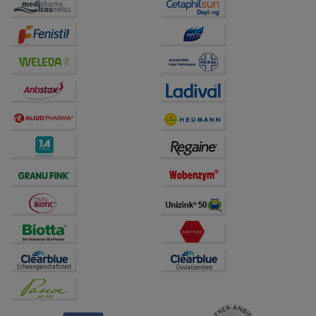
auf unserer Website aber auch die Werbung auf
Drittseiten möglichst relevant für Sie zu gestalten.
Bitte beachten Sie, dass Daten hierfür teilweise an
Dritte wie z.B. Google oder soziale Medien
übertragen werden.