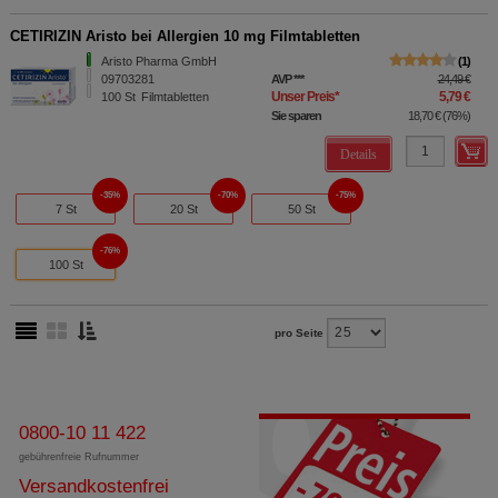
CETIRIZIN Aristo bei Allergien 10 mg Filmtabletten
Aristo Pharma GmbH
1
09703281
AVP
***
24,49 €
Unser Preis
*
5,79 €
100
St
Filmtabletten
Sie sparen
18,70 €
(
76%
)
Details
35%
70%
75%
7 St
20 St
50 St
76%
100 St
pro Seite
0800-10 11 422
gebührenfreie Rufnummer
Versandkostenfrei