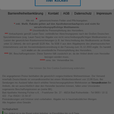
Barrierefreiheitserklärung
Kontakt
AGB
Datenschutz
Impressum
Alle mit
gekennzeichneten Felder sind Pflichtangaben.
*
inkl. MwSt. Rabatte gelten auf den Apothekenverkaufspreis und nicht für
verschreibungspflichtige Medikamente.
**
Unverbindliche Preisempfehlung des Herstellers.
***
Verkaufspreis gemäß Lauer-Taxe; verbindlicher Abrechnungspreis nach der Großen Deutschen
Spezialitätentaxe (sog. Lauer-Taxe) bei Abgabe von nicht verschreibungspflichtigen Medikamenten zu
Lasten der gesetzlichen Krankenversicherungen (z.B. bei Verschreibung des Medikaments an Kinder
unter 12 Jahren), die sich gemäß §129 Abs. 5a SGB V aus dem Abgabepreis des pharmazeutischen
Unternehmens und der Arzneimittelpreisverordnung in der Fassung zum 31.12.2003 ergibt. Es handelt
sich
nicht
um die unverbindliche Preisempfehlung des Herstellers.
****
BK: Beschaffungskosten. Diese Summe fällt zusätzlich an, da der Artikel direkt vom Hersteller
bezogen werden muss.
*****
verw. bis: Verwendbar bis.
Hier können Sie Ihre Cookie-Zustimmung widerrufen
Die angegebenen Preise beinhalten die gesetzlich vorgeschriebene Mehrwertsteuer. Der Versand
innerhalb Deutschlands ist versandkostenfrei bei einem Mindestbestellwert von 13,99 Euro. Bei
Sendungen ins Ausland fallen durch erhöhte Versicherungsgebühren Mehrkosten an
Versandkosten
Bei
Artikeln, die wir ausschließlich über den Hersteller beziehen können, fallen unter Umständen
sogenannte Beschaffungskosten an (siehe BK).
Bad Apotheke Henning Fichter e.K. - Frankfurter Str. 27 - 49214 Bad Rothenfelde - Tel 0800 / 10 11
422 - Fax 05424 / 21 64 47
Preisänderungen und Irrtümer sind vorbehalten. Abgabe nur in haushaltsüblichen Mengen.
Alle Angaben ohne Gewähr.
Verfügbarkeit:
Der Artikel ist in der Regel sofort lieferbar, in Einzelfällen bis zu 6 Tage.