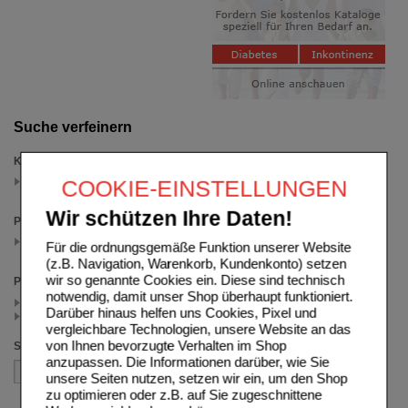
Suche verfeinern
Kategorien
Deslo + Cetirizin
COOKIE-EINSTELLUNGEN
(auswahl entfernen)
Wir schützen Ihre Daten!
Packungsgröße
100 St
Für die ordnungsgemäße Funktion unserer Website
(auswahl entfernen)
(z.B. Navigation, Warenkorb, Kundenkonto) setzen
wir so genannte Cookies ein. Diese sind technisch
Preis
notwendig, damit unser Shop überhaupt funktioniert.
< 6.00 (1)
Darüber hinaus helfen uns Cookies, Pixel und
>= 6.00 (1)
vergleichbare Technologien, unsere Website an das
von Ihnen bevorzugte Verhalten im Shop
Sortieren nach
anzupassen. Die Informationen darüber, wie Sie
unsere Seiten nutzen, setzen wir ein, um den Shop
zu optimieren oder z.B. auf Sie zugeschnittene