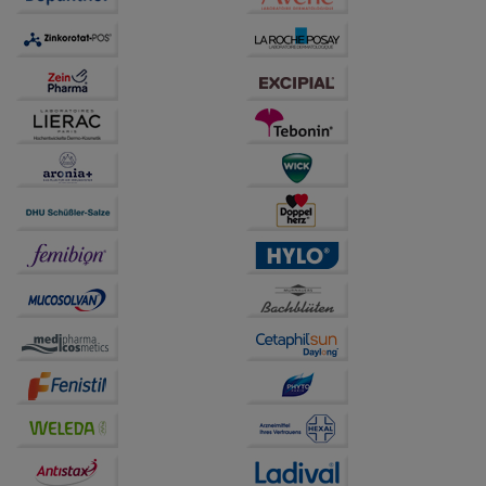
anzupassen. Komfort-Cookies ermöglichen es uns
auch auf Ihre Bedürfnisse zugeschrittene Inhalte
anzuzeigen und unser Partnerprogramm zu
betreiben.
Statistik & Tracking:
Hierüber lassen sich
Informationen über die Art und Weise der Nutzung
unserer Website sammeln, mit deren Hilfe wir unsere
Website weiter für Sie optimieren können, den Inhalt
auf unserer Website aber auch die Werbung auf
Drittseiten möglichst relevant für Sie zu gestalten.
Bitte beachten Sie, dass Daten hierfür teilweise an
Dritte wie z.B. Google oder soziale Medien
übertragen werden.