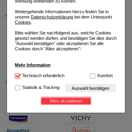
Werbung einblenden zu können.
Weitergehende Informationen hierzu finden Sie in
unserer
Datenschutzerklärung
bei dem Unterpunkt
Cookies
.
Bitte wählen Sie nachfolgend aus, welche Cookies
gesetzt werden dürfen, und bestätigen Sie dies durch
"Auswahl bestätigen" oder akzeptieren Sie alle
Cookies durch "Alles akzeptieren":
Mehr Information
Technisch Notwendig:
Technisch erforderlich
Hierbei handelt es sich um
Komfort
Cookies, die für die Grundfunktionen unserer
Website notwendig sind (z.B. Navigation, Warenkorb,
Statistik & Tracking
Auswahl bestätigen
Kundenkonto), weshalb auf diese nicht verzichtet
werden kann.
Alles akzeptieren
Komfort:
Diese Cookies werden genutzt um das
Einkaufserlebnis noch ansprechender zu gestalten,
beispielsweise für die Wiedererkennung des
Besuchers oder unsere Seite an bevorzugte
Verhaltensweisen (z.B. Spracheinstellung)