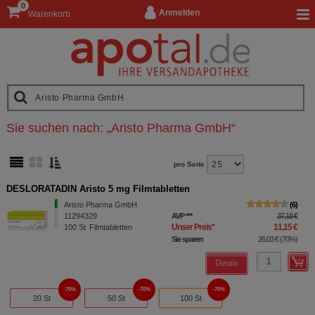
0
Anmelden
Warenkorb
Sie suchen nach:
„
Aristo Pharma GmbH
“
pro Seite
DESLORATADIN Aristo 5 mg Filmtabletten
Aristo Pharma GmbH
6
11294329
AVP
***
37,18 €
Unser Preis
*
11,15 €
100
St
Filmtabletten
Sie sparen
26,03 €
(
70%
)
Details
70%
70%
70%
20 St
50 St
100 St