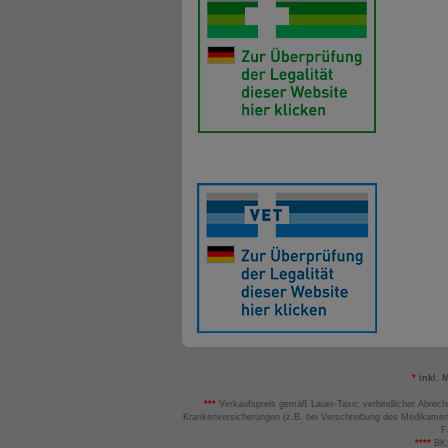
*
inkl. 
***
Verkaufspreis gemäß Lauer-Taxe; verbindlicher Abrech
Krankenversicherungen (z.B. bei Verschreibung des Medikamen
F
****
BK: