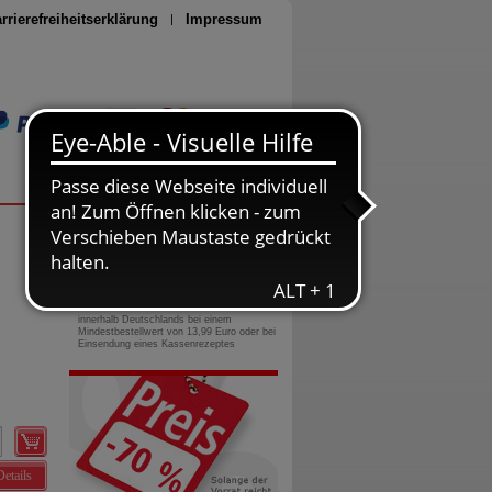
rrierefreiheitserklärung
Impressum
Seite drucken
0800-10 11 422
gebührenfreie Rufnummer
Versandkostenfrei
innerhalb Deutschlands bei einem
Mindestbestellwert von 13,99 Euro oder bei
Einsendung eines Kassenrezeptes
Details