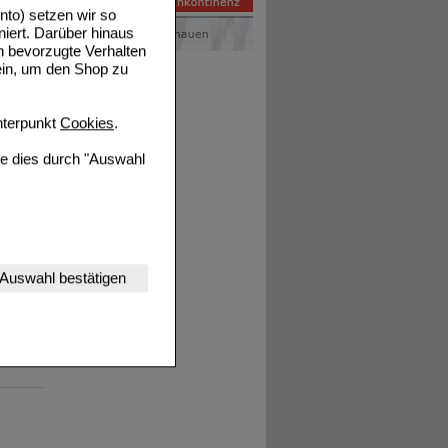
to) setzen wir so
Details
niert. Darüber hinaus
n bevorzugte Verhalten
ein, um den Shop zu
terpunkt
Cookies
.
ie dies durch "Auswahl
Details
nserer Website
Auswahl bestätigen
tet werden kann.
estalten,
rhaltensweisen (z.B.
Details
nisse zugeschrittene
ng unserer Website
uf unserer Website aber