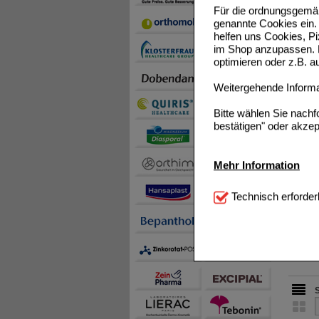
Für die ordnungsgemäß
genannte Cookies ein. 
helfen uns Cookies, P
im Shop anzupassen. D
optimieren oder z.B. 
Weitergehende Informat
FREEB
Bitte wählen Sie nach
bestätigen" oder akzep
Mehr Information
Technisch Notwendi
BRENN
Technisch erforder
notwendig sind (z.B. N
Komfort:
Diese Cookie
beispielsweise für di
Spracheinstellung) an
Inhalte anzuzeigen un
Statistik & Tracking:
H
sammeln, mit deren Hil