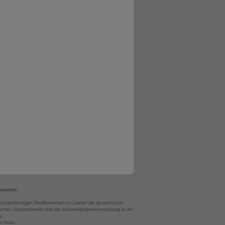
kamente.
bungspflichtigen Medikamenten zu Lasten der gesetzlichen
chen Unternehmens und der Arzneimittelpreisverordnung in der
s.
en muss.