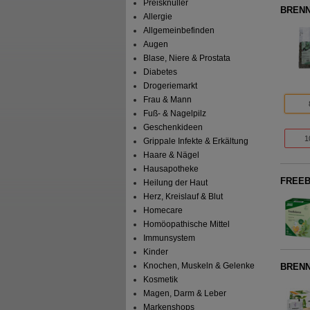
Preisknüller
BRENN
Allergie
Allgemeinbefinden
Augen
Blase, Niere & Prostata
Diabetes
Drogeriemarkt
Frau & Mann
Fuß- & Nagelpilz
Geschenkideen
1
Grippale Infekte & Erkältung
Haare & Nägel
Hausapotheke
FREEB
Heilung der Haut
Herz, Kreislauf & Blut
Homecare
Homöopathische Mittel
Immunsystem
Kinder
Knochen, Muskeln & Gelenke
BRENNN
Kosmetik
Magen, Darm & Leber
Markenshops