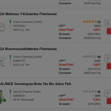
Grundpreis
141,67 €
pro 1 kg
A Wellness 7-Kräutertee Filterbeutel
Uriach Germany GmbH
1
04103636
UVP
**
5,20 €
Unser Preis
*
4,25 €
20X2.0
g
Tee
Sie sparen
0,95 €
(
18%
)
Grundpreis
106,25 €
pro 1 kg
A Brennnesselblättertee Filterbeutel
Uriach Germany GmbH
0
01884722
UVP
**
5,40 €
Unser Preis
*
4,49 €
20X1.5
g
Tee
Sie sparen
0,91 €
(
17%
)
Grundpreis
149,67 €
pro 1 kg
LANCE Gerstengras-Birke Tee Bio Salus Fbtl.
SALUS Pharma GmbH
0
18893033
UVP
**
7,69 €
Unser Preis
*
6,15 €
40
St
Filterbeutel
Sie sparen
1,54 €
(
20%
)