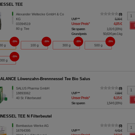
ESSEL TEE
Alexander Weltecke GmbH & Co
0
KG
UVP
**
5,06 €
Unser Preis
*
4,05 €
03394519
80
g
Tee
Sie sparen
1,01 €
(
20%
)
Grundpreis
50,63 €
pro 1 kg
20%
20%
20%
20%
80 g
100 g
300 g
500 g
20%
000 g
ALANCE Löwenzahn-Brennnessel Tee Bio Salus
SALUS Pharma GmbH
0
18893062
UVP
**
7,69 €
Unser Preis
*
6,15 €
40
St
Filterbeutel
Sie sparen
1,54 €
(
20%
)
ESSEL TEE N Filterbeutel
Bombastus-Werke AG
0
16764395
UVP
**
4,41 €