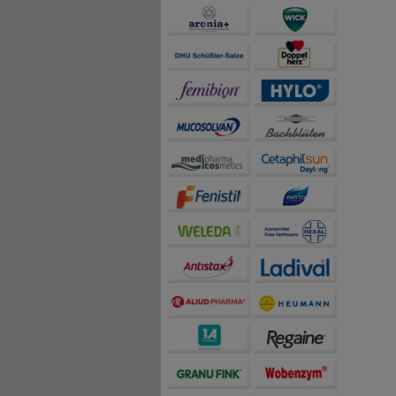
auch die Werbung auf Dr
teilweise an Dritte wi