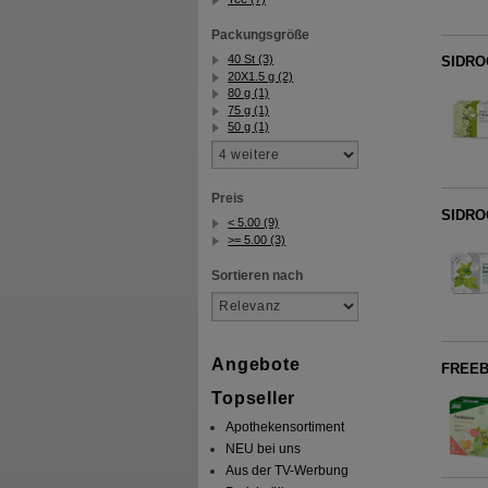
Packungsgröße
40 St (3)
SIDROG
20X1.5 g (2)
80 g (1)
75 g (1)
50 g (1)
Preis
SIDROG
< 5.00 (9)
>= 5.00 (3)
Sortieren nach
Angebote
FREEBA
Topseller
Apothekensortiment
NEU bei uns
Aus der TV-Werbung