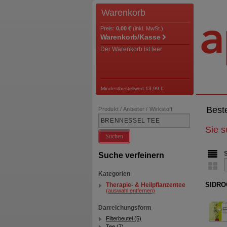
Warenkorb
Preis:
0,00 €
(inkl. MwSt.)
Warenkorb/Kasse
Der Warenkorb ist leer
Mindestbestellwert 13,99 €
Best
Produkt / Anbieter / Wirkstoff
Sie 
Suchen
Suche verfeinern
Kategorien
SIDROG
Therapie- & Heilpflanzentee
(auswahl entfernen)
Darreichungsform
Filterbeutel (5)
Tee (7)