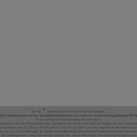
Alle mit
gekennzeichneten Felder sind Pflichtangaben.
MwSt. Rabatte gelten auf den Apothekenverkaufspreis und nicht für verschreibungspflichtige Medi
**
Unverbindliche Preisempfehlung des Herstellers.
nungspreis nach der Großen Deutschen Spezialitätentaxe (sog. Lauer-Taxe) bei Abgabe von nicht verschrei
ts an Kinder unter 12 Jahren), die sich gemäß §129 Abs. 5a SGB V aus dem Abgabepreis des pharmazeutis
assung zum 31.12.2003 ergibt. Es handelt sich
nicht
um die unverbindliche Preisempfehlung des Hersteller
 Beschaffungskosten. Diese Summe fällt zusätzlich an, da der Artikel direkt vom Hersteller bezogen werd