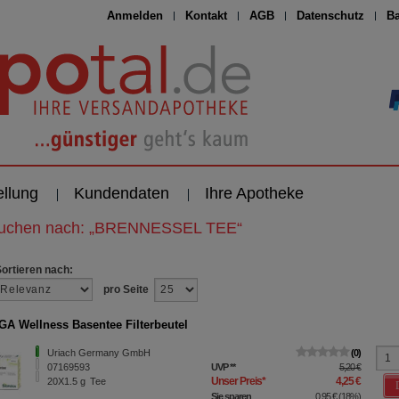
Anmelden
Kontakt
AGB
Datenschutz
Ba
ellung
Kundendaten
Ihre Apotheke
suchen nach:
„
BRENNESSEL TEE
“
Sortieren nach:
pro Seite
A Wellness Basentee Filterbeutel
Uriach Germany GmbH
0
07169593
UVP
**
5,20 €
Unser Preis
*
4,25 €
20X1.5
g
Tee
Sie sparen
0,95 €
(
18%
)