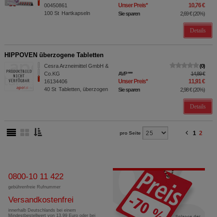
Unser Preis
*
10,76 €
00450861
100
St
Hartkapseln
Sie sparen
2,69 €
(
20%
)
Details
HIPPOVEN überzogene Tabletten
Cesra Arzneimittel GmbH &
0
Co.KG
AVP
***
14,89 €
Unser Preis
*
11,91 €
16134406
40
St
Tabletten, überzogen
Sie sparen
2,98 €
(
20%
)
Details
1
2
pro Seite
0800-10 11 422
gebührenfreie Rufnummer
Versandkostenfrei
innerhalb Deutschlands bei einem
Mindestbestellwert von 13,99 Euro oder bei