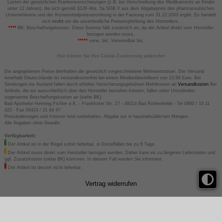
Lasten der gesetzlichen Krankenversicherungen (z.B. bei Verschreibung des Medikaments an Kinder
unter 12 Jahren), die sich gemäß §129 Abs. 5a SGB V aus dem Abgabepreis des pharmazeutischen
Unternehmens und der Arzneimittelpreisverordnung in der Fassung zum 31.12.2003 ergibt. Es handelt
sich
nicht
um die unverbindliche Preisempfehlung des Herstellers.
****
BK: Beschaffungskosten. Diese Summe fällt zusätzlich an, da der Artikel direkt vom Hersteller
bezogen werden muss.
*****
verw. bis: Verwendbar bis.
Hier können Sie Ihre Cookie-Zustimmung widerrufen
Die angegebenen Preise beinhalten die gesetzlich vorgeschriebene Mehrwertsteuer. Der Versand
innerhalb Deutschlands ist versandkostenfrei bei einem Mindestbestellwert von 13,99 Euro. Bei
Sendungen ins Ausland fallen durch erhöhte Versicherungsgebühren Mehrkosten an
Versandkosten
Bei
Artikeln, die wir ausschließlich über den Hersteller beziehen können, fallen unter Umständen
sogenannte Beschaffungskosten an (siehe BK).
Bad Apotheke Henning Fichter e.K. - Frankfurter Str. 27 - 49214 Bad Rothenfelde - Tel 0800 / 10 11
422 - Fax 05424 / 21 64 47
Preisänderungen und Irrtümer sind vorbehalten. Abgabe nur in haushaltsüblichen Mengen.
Alle Angaben ohne Gewähr.
Verfügbarkeit:
Der Artikel ist in der Regel sofort lieferbar, in Einzelfällen bis zu 6 Tage.
Der Artikel muss direkt vom Hersteller bezogen werden. Daher kann es zu längeren Lieferzeiten und
ggf. Zusatzkosten (siehe BK) kommen. In diesem Fall werden Sie informiert.
Der Artikel ist derzeit nicht lieferbar.
Vertrag widerrufen