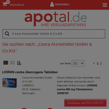
0
Anmelden
Warenkorb
Sie suchen nach:
„
Cesra Arzneimittel GmbH &
Co.KG
“
1
2
pro Seite
LIORAN centra überzogene Tabletten
Cesra Arzneimittel GmbH
Dieser Artikel ist vom Hersteller nicht
& Co.KG
mehr lieferbar und wurde durch
13889972
folgenden Artikel ersetzt:
LIORAN
50
St
Tabletten,
centra 450 mg Filmtabletten
überzogen
19395797
.
Nachfolger mit PZN 19395797