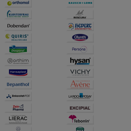
Statistik & Tracking:
Hierüber lassen sich
Informationen über die Art und Weise der Nutzung
unserer Website sammeln, mit deren Hilfe wir unsere
Website weiter für Sie optimieren können, den Inhalt
auf unserer Website aber auch die Werbung auf
Drittseiten möglichst relevant für Sie zu gestalten.
Bitte beachten Sie, dass Daten hierfür teilweise an
Dritte wie z.B. Google oder soziale Medien
übertragen werden.