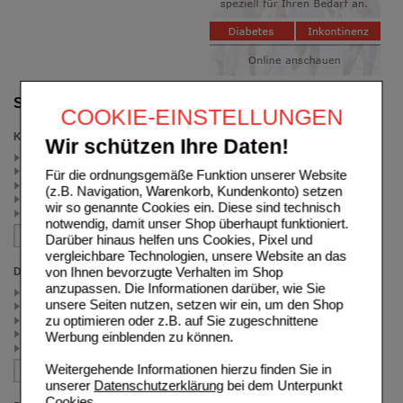
Suche verfeinern
COOKIE-EINSTELLUNGEN
Kategorien
Wir schützen Ihre Daten!
Wunden & Verbrennungen (8)
Entzündungen (6)
Für die ordnungsgemäße Funktion unserer Website
Hautirritationen (6)
(z.B. Navigation, Warenkorb, Kundenkonto) setzen
Schlafstörungen (5)
wir so genannte Cookies ein. Diese sind technisch
Juckreiz & Ekzeme (4)
notwendig, damit unser Shop überhaupt funktioniert.
Darüber hinaus helfen uns Cookies, Pixel und
vergleichbare Technologien, unsere Website an das
von Ihnen bevorzugte Verhalten im Shop
Darreichungsform
anzupassen. Die Informationen darüber, wie Sie
Creme (2)
unsere Seiten nutzen, setzen wir ein, um den Shop
Filmtabletten (2)
zu optimieren oder z.B. auf Sie zugeschnittene
Flüssigkeit zum Einnehmen (4)
Hartkapseln (10)
Werbung einblenden zu können.
Salbe (8)
Weitergehende Informationen hierzu finden Sie in
unserer
Datenschutzerklärung
bei dem Unterpunkt
Cookies
.