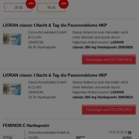
20%
20%
20 St
50 St
LIORAN classic f.Nacht & Tag die Passionsblume HKP
Cesra Arzneimittel GmbH
Dieser Artikel ist vom Hersteller nicht
& Co.KG
mehr lieferbar und wurde durch
18435738
folgenden Artikel ersetzt:
LIORAN
80
St
Hartkapseln
classic 260 mg Hartkapseln 20053820
.
Nachfolger mit PZN 20053820
LIORAN classic f.Nacht & Tag die Passionsblume HKP
Cesra Arzneimittel GmbH
Dieser Artikel ist vom Hersteller nicht
& Co.KG
mehr lieferbar und wurde durch
18453245
folgenden Artikel ersetzt:
LIORAN
20
St
Hartkapseln
classic 260 mg Hartkapseln 20053814
.
Nachfolger mit PZN 20053814
FEMINON C Hartkapseln
Cesra Arzneimittel GmbH &
0
Co.KG
AVP
***
13,45 €