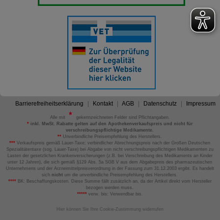
Barrierefreiheitserklärung
Kontakt
AGB
Datenschutz
Impressum
Alle mit
gekennzeichneten Felder sind Pflichtangaben.
*
inkl. MwSt. Rabatte gelten auf den Apothekenverkaufspreis und nicht für
verschreibungspflichtige Medikamente.
**
Unverbindliche Preisempfehlung des Herstellers.
***
Verkaufspreis gemäß Lauer-Taxe; verbindlicher Abrechnungspreis nach der Großen Deutschen
Spezialitätentaxe (sog. Lauer-Taxe) bei Abgabe von nicht verschreibungspflichtigen Medikamenten zu
Lasten der gesetzlichen Krankenversicherungen (z.B. bei Verschreibung des Medikaments an Kinder
unter 12 Jahren), die sich gemäß §129 Abs. 5a SGB V aus dem Abgabepreis des pharmazeutischen
Unternehmens und der Arzneimittelpreisverordnung in der Fassung zum 31.12.2003 ergibt. Es handelt
sich
nicht
um die unverbindliche Preisempfehlung des Herstellers.
****
BK: Beschaffungskosten. Diese Summe fällt zusätzlich an, da der Artikel direkt vom Hersteller
bezogen werden muss.
*****
verw. bis: Verwendbar bis.
Hier können Sie Ihre Cookie-Zustimmung widerrufen