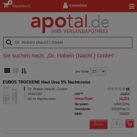
0
Anmelden
Warenkorb
Sie suchen nach:
„
Dr. Hobein (Nachf.) GmbH
“
pro Seite
EUBOS TROCKENE Haut Urea 5% Nachtcreme
Dr. Hobein (Nachf.) GmbH
0
04401397
UVP
**
20,85 €
Unser Preis
*
16,25 €
50
ml
Nachtcreme
Sie sparen
4,60 €
(
22%
)
Grundpreis
325,00 €
pro 1 l
MHD:
03/2027
Details