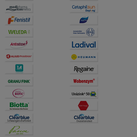
Website weiter für Sie optimieren können, den Inhalt
auf unserer Website aber auch die Werbung auf
Drittseiten möglichst relevant für Sie zu gestalten.
Bitte beachten Sie, dass Daten hierfür teilweise an
Dritte wie z.B. Google oder soziale Medien
übertragen werden.