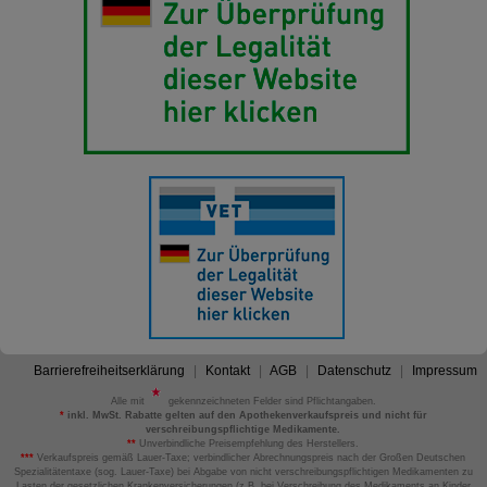
Barrierefreiheitserklärung
Kontakt
AGB
Datenschutz
Impressum
Alle mit
gekennzeichneten Felder sind Pflichtangaben.
*
inkl. MwSt. Rabatte gelten auf den Apothekenverkaufspreis und nicht für
verschreibungspflichtige Medikamente.
**
Unverbindliche Preisempfehlung des Herstellers.
***
Verkaufspreis gemäß Lauer-Taxe; verbindlicher Abrechnungspreis nach der Großen Deutschen
Spezialitätentaxe (sog. Lauer-Taxe) bei Abgabe von nicht verschreibungspflichtigen Medikamenten zu
Lasten der gesetzlichen Krankenversicherungen (z.B. bei Verschreibung des Medikaments an Kinder