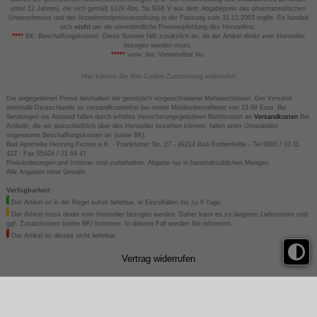
unter 12 Jahren), die sich gemäß §129 Abs. 5a SGB V aus dem Abgabepreis des pharmazeutischen
Unternehmens und der Arzneimittelpreisverordnung in der Fassung zum 31.12.2003 ergibt. Es handelt
sich
nicht
um die unverbindliche Preisempfehlung des Herstellers.
****
BK: Beschaffungskosten. Diese Summe fällt zusätzlich an, da der Artikel direkt vom Hersteller
bezogen werden muss.
*****
verw. bis: Verwendbar bis.
Hier können Sie Ihre Cookie-Zustimmung widerrufen
Die angegebenen Preise beinhalten die gesetzlich vorgeschriebene Mehrwertsteuer. Der Versand
innerhalb Deutschlands ist versandkostenfrei bei einem Mindestbestellwert von 13,99 Euro. Bei
Sendungen ins Ausland fallen durch erhöhte Versicherungsgebühren Mehrkosten an
Versandkosten
Bei
Artikeln, die wir ausschließlich über den Hersteller beziehen können, fallen unter Umständen
sogenannte Beschaffungskosten an (siehe BK).
Bad Apotheke Henning Fichter e.K. - Frankfurter Str. 27 - 49214 Bad Rothenfelde - Tel 0800 / 10 11
422 - Fax 05424 / 21 64 47
Preisänderungen und Irrtümer sind vorbehalten. Abgabe nur in haushaltsüblichen Mengen.
Alle Angaben ohne Gewähr.
Verfügbarkeit:
Der Artikel ist in der Regel sofort lieferbar, in Einzelfällen bis zu 6 Tage.
Der Artikel muss direkt vom Hersteller bezogen werden. Daher kann es zu längeren Lieferzeiten und
ggf. Zusatzkosten (siehe BK) kommen. In diesem Fall werden Sie informiert.
Der Artikel ist derzeit nicht lieferbar.
Vertrag widerrufen