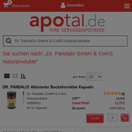
0
Anmelden
Warenkorb
Sie suchen nach:
„
Dr. Pandalis GmbH & CoKG
Naturprodukte
“
pro Seite
DR. PANDALIS Aktivierter Bockshornklee Kapseln
Dr. Pandalis GmbH & CoKG
1
Naturprodukte
UVP
**
16,79 €
Unser Preis
*
11,75 €
06889061
90
St
Kapseln
Sie sparen
5,04 €
(
30%
)
Details