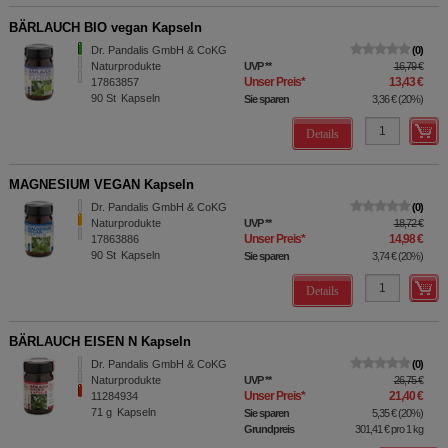
BÄRLAUCH BIO vegan Kapseln
Dr. Pandalis GmbH & CoKG
0
Naturprodukte
UVP
**
16,79 €
Unser Preis
*
13,43 €
17863857
90
St
Kapseln
Sie sparen
3,36 €
(
20%
)
Details
MAGNESIUM VEGAN Kapseln
Dr. Pandalis GmbH & CoKG
0
Naturprodukte
UVP
**
18,72 €
Unser Preis
*
14,98 €
17863886
90
St
Kapseln
Sie sparen
3,74 €
(
20%
)
Details
BÄRLAUCH EISEN N Kapseln
Dr. Pandalis GmbH & CoKG
0
Naturprodukte
UVP
**
26,75 €
Unser Preis
*
21,40 €
11284934
71
g
Kapseln
Sie sparen
5,35 €
(
20%
)
Grundpreis
301,41 €
pro 1 kg