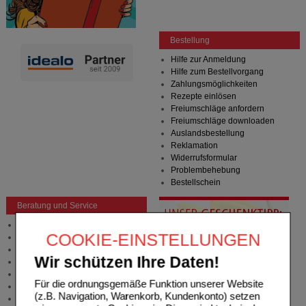
Bestellung
Hilfe zur Anmeldung
Hilfe zum Bestellvorgang
Zahlungsmöglichkeiten
Rezepte einlösen
Freiumschläge anfordern
Freiumschläge downloaden
Auslandsbestellung
Reklamation
Widerrufsformular
Problembehebung
Bestellschein
Beratung und Service
Allgemeine Information
COOKIE-EINSTELLUNGEN
Produktberatung
Meldung Arzneimittelrisiken
Wir schützen Ihre Daten!
Zuzahlungsfreie Arzneien
Angebote & Downloads
Für die ordnungsgemäße Funktion unserer Website
Newsletter
(z.B. Navigation, Warenkorb, Kundenkonto) setzen
Neukundenprämie