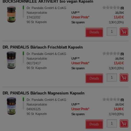
BOCKSHORNKLEE AKTIVIERT bio vegan Kapseln
Dr. Pandalis GmbH & CoKG
0
Naturprodukte
UVP
**
16,79 €
Unser Preis
*
13,43 €
17411032
90
St
Kapseln
Sie sparen
3,36 €
(
20%
)
Details
DR. PANDALIS Bärlauch Frischblatt Kapseln
Dr. Pandalis GmbH & CoKG
0
Naturprodukte
UVP
**
16,79 €
Unser Preis
*
13,43 €
06172417
90
St
Kapseln
Sie sparen
3,36 €
(
20%
)
Details
DR. PANDALIS Bärlauch Magnesium Kapseln
Dr. Pandalis GmbH & CoKG
0
Naturprodukte
UVP
**
18,72 €
Unser Preis
*
14,98 €
04926125
90
St
Kapseln
Sie sparen
3,74 €
(
20%
)
Details