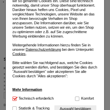
wir so genannte Cookies ein. Diese sind technisch
Stellenangebote
notwendig, damit unser Shop überhaupt funktioniert.
Darüber hinaus helfen uns Cookies, Pixel und
vergleichbare Technologien, unsere Website an das
von Ihnen bevorzugte Verhalten im Shop
anzupassen. Die Informationen darüber, wie Sie
unsere Seiten nutzen, setzen wir ein, um den Shop
zu optimieren oder z.B. auf Sie zugeschnittene
Werbung einblenden zu können.
Weitergehende Informationen hierzu finden Sie in
unserer
Datenschutzerklärung
bei dem Unterpunkt
Cookies
.
Suche verfeinern
Bitte wählen Sie nachfolgend aus, welche Cookies
gesetzt werden dürfen, und bestätigen Sie dies durch
Kategorien
"Auswahl bestätigen" oder akzeptieren Sie alle
Bärlauch (3)
Cookies durch "Alles akzeptieren":
Bockshornklee (2)
Mineralstoffe u. Vitamine (2)
Herz & Herzfunktion (2)
Mehr Information
Magnesium (1)
Technisch Notwendig:
Technisch erforderlich
Hierbei handelt es sich um
Komfort
Cookies, die für die Grundfunktionen unserer
Darreichungsform
Website notwendig sind (z.B. Navigation, Warenkorb,
Statistik & Tracking
Auswahl bestätigen