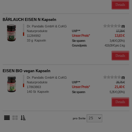
Details
BÄRLAUCH EISEN N Kapseln
Dr. Pandalis GmbH & CoKG
0
Naturprodukte
UVP
**
17,29 €
Unser Preis
*
13,83 €
11284992
33
g
Kapseln
Sie sparen
3,46 €
(
20%
)
Grundpreis
419,09 €
pro 1 kg
Details
EISEN BIO vegan Kapseln
Dr. Pandalis GmbH & CoKG
0
Naturprodukte
UVP
**
26,75 €
Unser Preis
*
21,40 €
17863863
140
St
Kapseln
Sie sparen
5,35 €
(
20%
)
Details
pro Seite