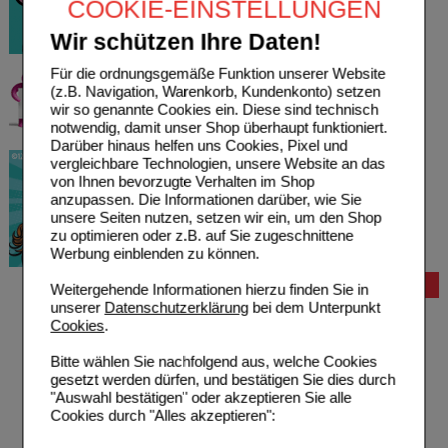
COOKIE-EINSTELLUNGEN
Wir schützen Ihre Daten!
Für die ordnungsgemäße Funktion unserer Website
(z.B. Navigation, Warenkorb, Kundenkonto) setzen
wir so genannte Cookies ein. Diese sind technisch
notwendig, damit unser Shop überhaupt funktioniert.
Darüber hinaus helfen uns Cookies, Pixel und
vergleichbare Technologien, unsere Website an das
von Ihnen bevorzugte Verhalten im Shop
anzupassen. Die Informationen darüber, wie Sie
unsere Seiten nutzen, setzen wir ein, um den Shop
zu optimieren oder z.B. auf Sie zugeschnittene
Werbung einblenden zu können.
Bestellung
Weitergehende Informationen hierzu finden Sie in
unserer
Datenschutzerklärung
bei dem Unterpunkt
Hilfe zur Anmeldung
Cookies
.
Hilfe zum Bestellvorgang
Zahlungsmöglichkeiten
Bitte wählen Sie nachfolgend aus, welche Cookies
Rezepte einlösen
gesetzt werden dürfen, und bestätigen Sie dies durch
Freiumschläge anfordern
"Auswahl bestätigen" oder akzeptieren Sie alle
Freiumschläge downloaden
Cookies durch "Alles akzeptieren":
Auslandsbestellung
Reklamation