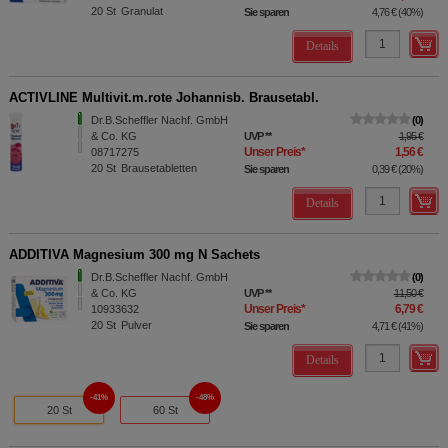
20
St
Granulat
Sie sparen
4,76 €
(
40%
)
Details
ACTIVLINE Multivit.m.rote Johannisb. Brausetabl.
Dr.B.Scheffler Nachf. GmbH
0
& Co. KG
UVP
**
1,95 €
Unser Preis
*
1,56 €
08717275
20
St
Brausetabletten
Sie sparen
0,39 €
(
20%
)
Details
ADDITIVA Magnesium 300 mg N Sachets
Dr.B.Scheffler Nachf. GmbH
0
& Co. KG
UVP
**
11,50 €
Unser Preis
*
6,79 €
10933632
20
St
Pulver
Sie sparen
4,71 €
(
41%
)
Details
41%
48%
20 St
60 St