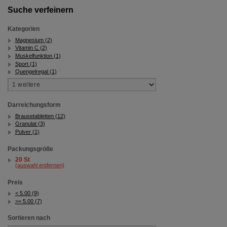
Bitte beachten Sie, dass Daten hierfür teilweise an
Suche verfeinern
Dritte wie z.B. Google oder soziale Medien
übertragen werden.
Kategorien
Magnesium (2)
Vitamin C (2)
Muskelfunktion (1)
Sport (1)
Quengelregal (1)
Darreichungsform
Brausetabletten (12)
Granulat (3)
Pulver (1)
Packungsgröße
20 St
(auswahl entfernen)
Preis
< 5.00 (9)
>= 5.00 (7)
Sortieren nach