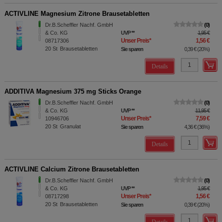
ACTIVLINE Magnesium Zitrone Brausetabletten
Dr.B.Scheffler Nachf. GmbH
0
& Co. KG
UVP
**
1,95 €
Unser Preis
*
1,56 €
08717306
20
St
Brausetabletten
Sie sparen
0,39 €
(
20%
)
Details
ADDITIVA Magnesium 375 mg Sticks Orange
Dr.B.Scheffler Nachf. GmbH
0
& Co. KG
UVP
**
11,95 €
Unser Preis
*
7,59 €
10946706
20
St
Granulat
Sie sparen
4,36 €
(
36%
)
Details
ACTIVLINE Calcium Zitrone Brausetabletten
Dr.B.Scheffler Nachf. GmbH
0
& Co. KG
UVP
**
1,95 €
Unser Preis
*
1,56 €
08717298
20
St
Brausetabletten
Sie sparen
0,39 €
(
20%
)
Details