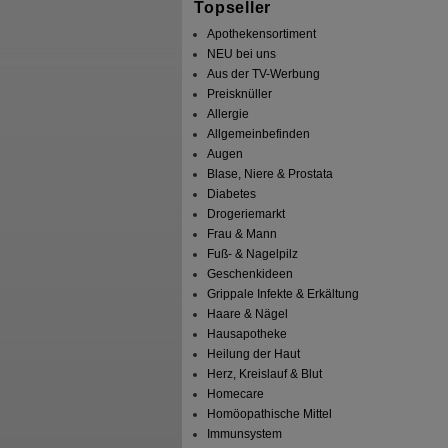
Topseller
Apothekensortiment
NEU bei uns
Aus der TV-Werbung
Preisknüller
Allergie
Allgemeinbefinden
Augen
Blase, Niere & Prostata
Diabetes
Drogeriemarkt
Frau & Mann
Fuß- & Nagelpilz
Geschenkideen
Grippale Infekte & Erkältung
Haare & Nägel
Hausapotheke
Heilung der Haut
Herz, Kreislauf & Blut
Homecare
Homöopathische Mittel
Immunsystem