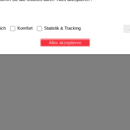
g:
Hierbei handelt es sich um Cookies, die für die Grundfunktionen u
lich
Komfort
Statistik & Tracking
avigation, Warenkorb, Kundenkonto), weshalb auf diese nicht verzich
s werden genutzt um das Einkaufserlebnis noch ansprechender zu g
Alles akzeptieren
e Wiedererkennung des Besuchers oder unsere Seite an bevorzugte Ve
zupassen. Komfort-Cookies ermöglichen es uns auch auf Ihre Bedürf
d unser Partnerprogramm zu betreiben.
ierüber lassen sich Informationen über die Art und Weise der Nutzu
fe wir unsere Website weiter für Sie optimieren können, den Inhalt a
ittseiten möglichst relevant für Sie zu gestalten. Bitte beachten Sie
e z.B. Google oder soziale Medien übertragen werden.