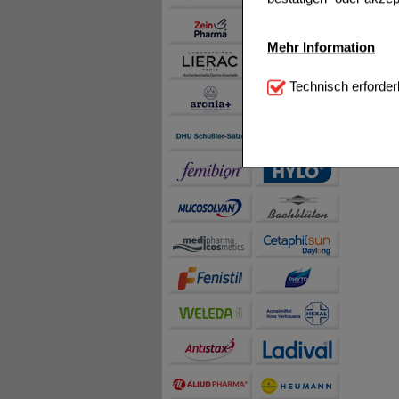
Mehr Information
Technisch Notwendi
Technisch erforder
notwendig sind (z.B. N
Komfort:
Diese Cookie
beispielsweise für di
Spracheinstellung) an
Inhalte anzuzeigen un
Statistik & Tracking:
H
sammeln, mit deren Hil
auch die Werbung auf Dr
teilweise an Dritte wi