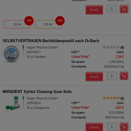
Details
20%
20%
10 ml
20 ml
SELBSTVERTRAUEN Bachblütenpastill.nach Dr.Bach
Hager Pharma GmbH
0
09074477
UVP
**
8,95 €
Unser Preis
*
7,16 €
50
g
Pastillen
Sie sparen
1,79 €
(
20%
)
Grundpreis
143,20 €
pro 1 kg
Details
MIRADENT Xylitol Chewing Gum Kids
Hager Pharma GmbH
2
10302624
UVP
**
3,59 €
Unser Preis
*
2,87 €
30
g
Kaugummi
Sie sparen
0,72 €
(
20%
)
Grundpreis
95,67 €
pro 1 kg
Details