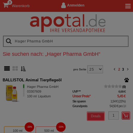
0
Anmelden
Warenkorb
Sie suchen nach:
„
Hager Pharma GmbH
“
2
3
pro Seite
BALLISTOL Animal Tierpflegeöl
Hager Pharma GmbH
0
03307609
UVP
**
6,99 €
Unser Preis
*
5,45 €
100
ml
Liquidum
Sie sparen
1,54 €
(
22%
)
Grundpreis
54,50 €
pro 1 l
Details
22%
21%
100 ml
500 ml