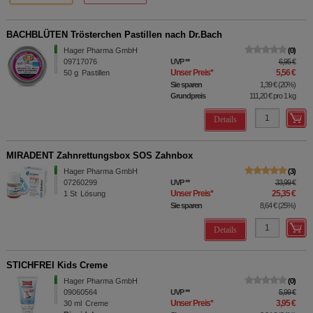
BACHBLÜTEN Trösterchen Pastillen nach Dr.Bach
Hager Pharma GmbH
0
09717076
UVP
**
6,95 €
Unser Preis
*
5,56 €
50
g
Pastillen
Sie sparen
1,39 €
(
20%
)
Grundpreis
111,20 €
pro 1 kg
Details
MIRADENT Zahnrettungsbox SOS Zahnbox
Hager Pharma GmbH
3
07260299
UVP
**
33,99 €
Unser Preis
*
25,35 €
1
St
Lösung
Sie sparen
8,64 €
(
25%
)
Details
STICHFREI Kids Creme
Hager Pharma GmbH
0
09060564
UVP
**
5,99 €
Unser Preis
*
3,95 €
30
ml
Creme