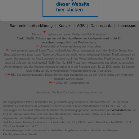
Barrierefreiheitserklärung
Kontakt
AGB
Datenschutz
Impressum
Alle mit
gekennzeichneten Felder sind Pflichtangaben.
*
inkl. MwSt. Rabatte gelten auf den Apothekenverkaufspreis und nicht für
verschreibungspflichtige Medikamente.
**
Unverbindliche Preisempfehlung des Herstellers.
***
Verkaufspreis gemäß Lauer-Taxe; verbindlicher Abrechnungspreis nach der Großen Deutschen
Spezialitätentaxe (sog. Lauer-Taxe) bei Abgabe von nicht verschreibungspflichtigen Medikamenten zu
Lasten der gesetzlichen Krankenversicherungen (z.B. bei Verschreibung des Medikaments an Kinder
unter 12 Jahren), die sich gemäß §129 Abs. 5a SGB V aus dem Abgabepreis des pharmazeutischen
Unternehmens und der Arzneimittelpreisverordnung in der Fassung zum 31.12.2003 ergibt. Es handelt
sich
nicht
um die unverbindliche Preisempfehlung des Herstellers.
****
BK: Beschaffungskosten. Diese Summe fällt zusätzlich an, da der Artikel direkt vom Hersteller
bezogen werden muss.
*****
verw. bis: Verwendbar bis.
Hier können Sie Ihre Cookie-Zustimmung widerrufen
Die angegebenen Preise beinhalten die gesetzlich vorgeschriebene Mehrwertsteuer. Der Versand
innerhalb Deutschlands ist versandkostenfrei bei einem Mindestbestellwert von 13,99 Euro. Bei
Sendungen ins Ausland fallen durch erhöhte Versicherungsgebühren Mehrkosten an
Versandkosten
Bei
Artikeln, die wir ausschließlich über den Hersteller beziehen können, fallen unter Umständen
sogenannte Beschaffungskosten an (siehe BK).
Bad Apotheke Henning Fichter e.K. - Frankfurter Str. 27 - 49214 Bad Rothenfelde - Tel 0800 / 10 11
422 - Fax 05424 / 21 64 47
Preisänderungen und Irrtümer sind vorbehalten. Abgabe nur in haushaltsüblichen Mengen.
Alle Angaben ohne Gewähr.