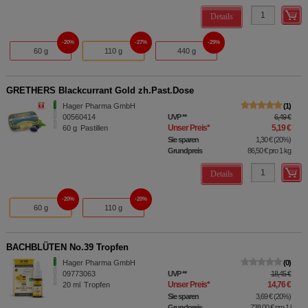
Details
20%
27%
29%
60 g
110 g
440 g
GRETHERS Blackcurrant Gold zh.Past.Dose
Hager Pharma GmbH
1
00560414
UVP
**
6,49 €
Unser Preis
*
5,19 €
60
g
Pastillen
Sie sparen
1,30 €
(
20%
)
Grundpreis
86,50 €
pro 1 kg
Details
20%
20%
60 g
110 g
BACHBLÜTEN No.39 Tropfen
Hager Pharma GmbH
0
09773063
UVP
**
18,45 €
Unser Preis
*
14,76 €
20
ml
Tropfen
Sie sparen
3,69 €
(
20%
)
Grundpreis
738,00 €
pro 1 l