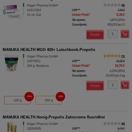
Hager Pharma GmbH
0
01917054
UVP
**
7,99 €
Unser Preis
*
6,39 €
15
ml
Gel
Sie sparen
1,60 €
(
20%
)
Grundpreis
426,00 €
pro 1 l
Details
MANUKA HEALTH MGO 400+ Lutschbonb.Propolis
Hager Pharma GmbH
1
15874911
UVP
**
20,95 €
Unser Preis
*
16,76 €
250
g
Bonbons
Sie sparen
4,19 €
(
20%
)
Grundpreis
67,04 €
pro 1 kg
Details
20%
20%
100 g
250 g
MANUKA HEALTH Honig-Propolis Zahncreme fluoridfrei
Hager Pharma GmbH
0
18256585
UVP
**
6,49 €