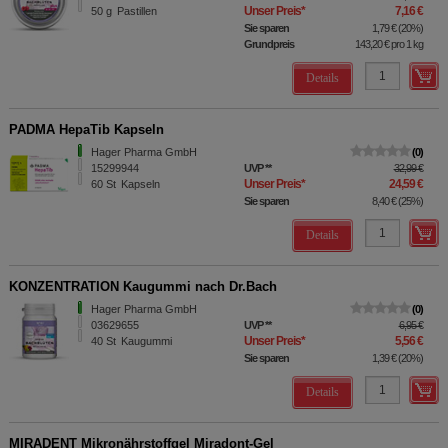
Unser Preis
*
7,16 €
50
g
Pastillen
Sie sparen
1,79 €
(
20%
)
Grundpreis
143,20 €
pro 1 kg
Details
PADMA HepaTib Kapseln
Hager Pharma GmbH
0
15299944
UVP
**
32,99 €
Unser Preis
*
24,59 €
60
St
Kapseln
Sie sparen
8,40 €
(
25%
)
Details
KONZENTRATION Kaugummi nach Dr.Bach
Hager Pharma GmbH
0
03629655
UVP
**
6,95 €
Unser Preis
*
5,56 €
40
St
Kaugummi
Sie sparen
1,39 €
(
20%
)
Details
MIRADENT Mikronährstoffgel Miradont-Gel