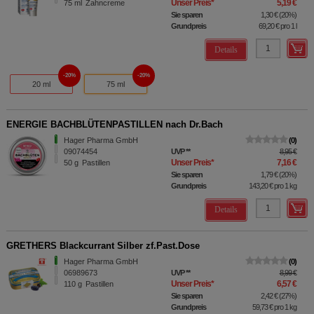
Unser Preis
*
5,19 €
75
ml
Zahncreme
Sie sparen
1,30 €
(
20%
)
Grundpreis
69,20 €
pro 1 l
Details
20%
20%
20 ml
75 ml
ENERGIE BACHBLÜTENPASTILLEN nach Dr.Bach
Hager Pharma GmbH
0
09074454
UVP
**
8,95 €
Unser Preis
*
7,16 €
50
g
Pastillen
Sie sparen
1,79 €
(
20%
)
Grundpreis
143,20 €
pro 1 kg
Details
GRETHERS Blackcurrant Silber zf.Past.Dose
Hager Pharma GmbH
0
06989673
UVP
**
8,99 €
Unser Preis
*
6,57 €
110
g
Pastillen
Sie sparen
2,42 €
(
27%
)
Grundpreis
59,73 €
pro 1 kg