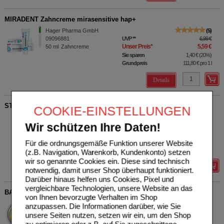
MIRADENT Zahncreme mirasensitive hap+
Hager Pharma GmbH
5
09096881
UVP
**
6,99 €
Unser Preis
*
5,59 €
50
ml
Zahncreme
Sie sparen
1,40 €
(
20%
)
Grundpreis
111,80 €
pro 1 l
Details
STICHFREI Kids Creme Tube
COOKIE-EINSTELLUNGEN
Hager Pharma GmbH
0
Wir schützen Ihre Daten!
09060570
UVP
**
14,99 €
Unser Preis
*
9,99 €
125
ml
Creme
Biozide!
Sie sparen
5,00 €
(
33%
)
Für die ordnungsgemäße Funktion unserer Website
Grundpreis
79,92 €
pro 1 l
(z.B. Navigation, Warenkorb, Kundenkonto) setzen
wir so genannte Cookies ein. Diese sind technisch
Details
notwendig, damit unser Shop überhaupt funktioniert.
Darüber hinaus helfen uns Cookies, Pixel und
vergleichbare Technologien, unsere Website an das
BACHBLÜTEN No.39 Pastillen BIO
von Ihnen bevorzugte Verhalten im Shop
Hager Pharma GmbH
0
anzupassen. Die Informationen darüber, wie Sie
03068197
UVP
**
8,95 €
unsere Seiten nutzen, setzen wir ein, um den Shop
Unser Preis
*
7,16 €
45
g
Pastillen