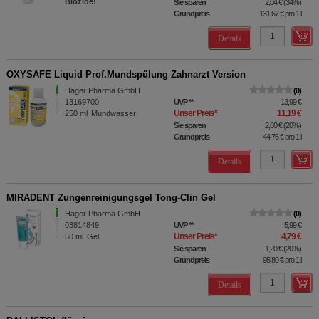
Biozide!
Sie sparen
2,04 €
(
34%
)
Grundpreis
131,67 €
pro 1 l
Details
OXYSAFE Liquid Prof.Mundspülung Zahnarzt Version
Hager Pharma GmbH
0
13169700
UVP
**
13,99 €
Unser Preis
*
11,19 €
250
ml
Mundwasser
Sie sparen
2,80 €
(
20%
)
Grundpreis
44,76 €
pro 1 l
Details
MIRADENT Zungenreinigungsgel Tong-Clin Gel
Hager Pharma GmbH
0
03814849
UVP
**
5,99 €
Unser Preis
*
4,79 €
50
ml
Gel
Sie sparen
1,20 €
(
20%
)
Grundpreis
95,80 €
pro 1 l
Details