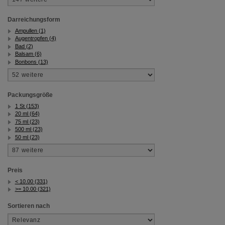
Darreichungsform
Ampullen (1)
Augentropfen (4)
Bad (2)
Balsam (6)
Bonbons (13)
Packungsgröße
1 St (153)
20 ml (64)
75 ml (23)
500 ml (23)
50 ml (23)
Preis
< 10.00 (331)
>= 10.00 (321)
Sortieren nach