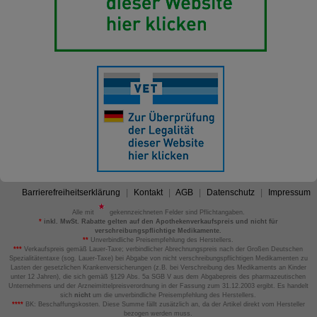
Barrierefreiheitserklärung
Kontakt
AGB
Datenschutz
Impressum
Alle mit
gekennzeichneten Felder sind Pflichtangaben.
*
inkl. MwSt. Rabatte gelten auf den Apothekenverkaufspreis und nicht für
verschreibungspflichtige Medikamente.
**
Unverbindliche Preisempfehlung des Herstellers.
***
Verkaufspreis gemäß Lauer-Taxe; verbindlicher Abrechnungspreis nach der Großen Deutschen
Spezialitätentaxe (sog. Lauer-Taxe) bei Abgabe von nicht verschreibungspflichtigen Medikamenten zu
Lasten der gesetzlichen Krankenversicherungen (z.B. bei Verschreibung des Medikaments an Kinder
unter 12 Jahren), die sich gemäß §129 Abs. 5a SGB V aus dem Abgabepreis des pharmazeutischen
Unternehmens und der Arzneimittelpreisverordnung in der Fassung zum 31.12.2003 ergibt. Es handelt
sich
nicht
um die unverbindliche Preisempfehlung des Herstellers.
****
BK: Beschaffungskosten. Diese Summe fällt zusätzlich an, da der Artikel direkt vom Hersteller
bezogen werden muss.