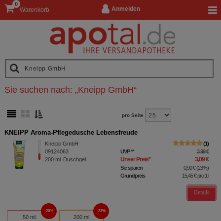
0
Anmelden
Warenkorb
Sie suchen nach:
„
Kneipp GmbH
“
pro Seite
KNEIPP Aroma-Pflegedusche Lebensfreude
Kneipp GmbH
1
09124063
UVP
**
3,99 €
Unser Preis
*
3,09 €
200
ml
Duschgel
Sie sparen
0,90 €
(
23%
)
Grundpreis
15,45 €
pro 1 l
Details
20%
23%
50 ml
200 ml