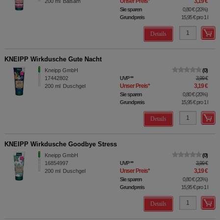
Unser Preis
*
3,19 €
200
ml
Balsam
Sie sparen
0,80 €
(
20%
)
Grundpreis
15,95 €
pro 1 l
Details
KNEIPP Wirkdusche Gute Nacht
Kneipp GmbH
0
17442802
UVP
**
3,99 €
Unser Preis
*
3,19 €
200
ml
Duschgel
Sie sparen
0,80 €
(
20%
)
Grundpreis
15,95 €
pro 1 l
Details
KNEIPP Wirkdusche Goodbye Stress
Kneipp GmbH
0
16854997
UVP
**
3,99 €
Unser Preis
*
3,19 €
200
ml
Duschgel
Sie sparen
0,80 €
(
20%
)
Grundpreis
15,95 €
pro 1 l
Details