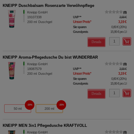
KNEIPP Duschbalsam Rosenzarte Verwöhnpflege
Kneipp GmbH
0
19107338
UVP
**
3,99 €
Unser Preis
*
3,19 €
200
ml
Duschgel
Sie sparen
0,80 €
(
20%
)
Grundpreis
15,95 €
pro 1 l
Details
KNEIPP Aroma-Pflegedusche Du bist WUNDERBAR
Kneipp GmbH
0
18087579
UVP
**
3,99 €
Unser Preis
*
3,19 €
200
ml
Duschgel
Sie sparen
0,80 €
(
20%
)
Grundpreis
15,95 €
pro 1 l
Details
20%
20%
50 ml
200 ml
KNEIPP MEN 3in1 Pflegedusche KRAFTVOLL
Kneipp GmbH
0