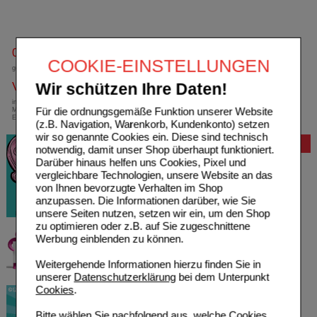
0800-10 11 422
COOKIE-EINSTELLUNGEN
gebührenfreie Rufnummer
Versandkostenfrei
Wir schützen Ihre Daten!
innerhalb Deutschlands bei einem
Für die ordnungsgemäße Funktion unserer Website
Mindestbestellwert von 13,99 Euro oder bei
Einsendung eines Kassenrezeptes
(z.B. Navigation, Warenkorb, Kundenkonto) setzen
wir so genannte Cookies ein. Diese sind technisch
Bewertung
notwendig, damit unser Shop überhaupt funktioniert.
Darüber hinaus helfen uns Cookies, Pixel und
vergleichbare Technologien, unsere Website an das
von Ihnen bevorzugte Verhalten im Shop
anzupassen. Die Informationen darüber, wie Sie
unsere Seiten nutzen, setzen wir ein, um den Shop
zu optimieren oder z.B. auf Sie zugeschnittene
Werbung einblenden zu können.
Weitergehende Informationen hierzu finden Sie in
unserer
Datenschutzerklärung
bei dem Unterpunkt
Cookies
.
Bitte wählen Sie nachfolgend aus, welche Cookies