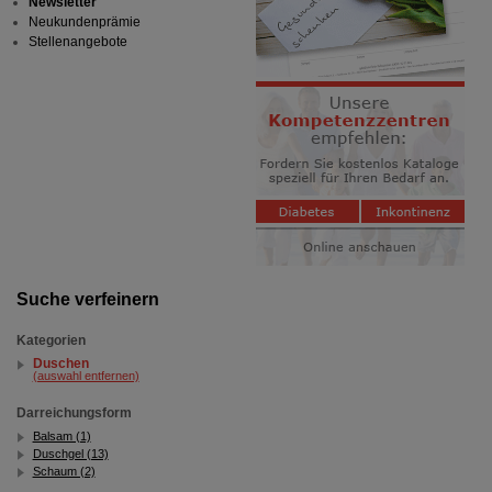
Informationen über die Art und Weise der Nutzung
Newsletter
unserer Website sammeln, mit deren Hilfe wir unsere
Neukundenprämie
Website weiter für Sie optimieren können, den Inhalt
Stellenangebote
auf unserer Website aber auch die Werbung auf
Drittseiten möglichst relevant für Sie zu gestalten.
Bitte beachten Sie, dass Daten hierfür teilweise an
Dritte wie z.B. Google oder soziale Medien
übertragen werden.
Suche verfeinern
Kategorien
Duschen
(auswahl entfernen)
Darreichungsform
Balsam (1)
Duschgel (13)
Schaum (2)