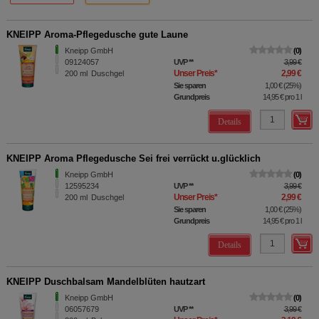
KNEIPP Aroma-Pflegedusche gute Laune
Kneipp GmbH
0
09124057
UVP
**
3,99 €
Unser Preis
*
2,99 €
200
ml
Duschgel
Sie sparen
1,00 €
(
25%
)
Grundpreis
14,95 €
pro 1 l
Details
KNEIPP Aroma Pflegedusche Sei frei verrückt u.glücklich
Kneipp GmbH
0
12595234
UVP
**
3,99 €
Unser Preis
*
2,99 €
200
ml
Duschgel
Sie sparen
1,00 €
(
25%
)
Grundpreis
14,95 €
pro 1 l
Details
KNEIPP Duschbalsam Mandelblüten hautzart
Kneipp GmbH
0
06057679
UVP
**
3,99 €