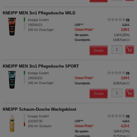
KNEIPP MEN 3in1 Pflegedusche WILD
Kneipp GmbH
0
19556421
UVP
**
3,99 €
Unser Preis
*
2,99 €
200
ml
Duschgel
Sie sparen
1,00 €
(
25%
)
Grundpreis
14,95 €
pro 1 l
Details
KNEIPP MEN 3in1 Pflegedusche SPORT
Kneipp GmbH
0
Unser Preis
*
3,99 €
19556332
200
ml
Duschgel
Grundpreis
19,95 €
pro 1 l
Details
KNEIPP Schaum-Dusche Wachgeküsst
Kneipp GmbH
0
10230735
UVP
**
4,99 €
Unser Preis
*
4,15 €
200
ml
Schaum
Sie sparen
0,84 €
(
17%
)
Grundpreis
20,75 €
pro 1 l