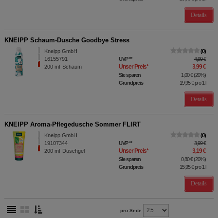
Details
KNEIPP Schaum-Dusche Goodbye Stress
Kneipp GmbH
0
16155791
UVP
**
4,99 €
Unser Preis
*
3,99 €
200
ml
Schaum
Sie sparen
1,00 €
(
20%
)
Grundpreis
19,95 €
pro 1 l
Details
KNEIPP Aroma-Pflegedusche Sommer FLIRT
Kneipp GmbH
0
19107344
UVP
**
3,99 €
Unser Preis
*
3,19 €
200
ml
Duschgel
Sie sparen
0,80 €
(
20%
)
Grundpreis
15,95 €
pro 1 l
Details
pro Seite