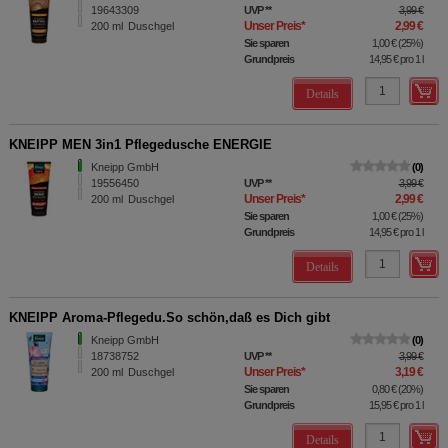
19643309
UVP
**
3,99 €
Unser Preis
*
2,99 €
200
ml
Duschgel
Sie sparen
1,00 €
(
25%
)
Grundpreis
14,95 €
pro 1 l
Details
KNEIPP MEN 3in1 Pflegedusche ENERGIE
Kneipp GmbH
0
19556450
UVP
**
3,99 €
Unser Preis
*
2,99 €
200
ml
Duschgel
Sie sparen
1,00 €
(
25%
)
Grundpreis
14,95 €
pro 1 l
Details
KNEIPP Aroma-Pflegedu.So schön,daß es Dich gibt
Kneipp GmbH
0
18738752
UVP
**
3,99 €
Unser Preis
*
3,19 €
200
ml
Duschgel
Sie sparen
0,80 €
(
20%
)
Grundpreis
15,95 €
pro 1 l
Details