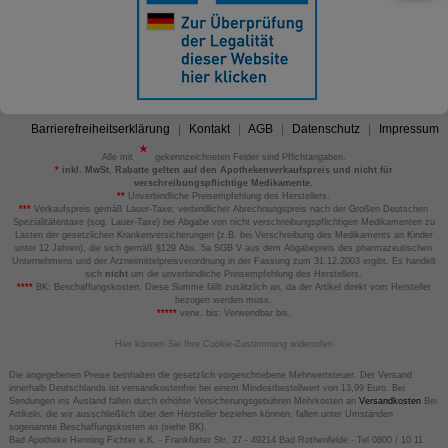
Barrierefreiheitserklärung
Kontakt
AGB
Datenschutz
Impressum
Alle mit
gekennzeichneten Felder sind Pflichtangaben.
*
inkl. MwSt. Rabatte gelten auf den Apothekenverkaufspreis und nicht für
verschreibungspflichtige Medikamente.
**
Unverbindliche Preisempfehlung des Herstellers.
***
Verkaufspreis gemäß Lauer-Taxe; verbindlicher Abrechnungspreis nach der Großen Deutschen
Spezialitätentaxe (sog. Lauer-Taxe) bei Abgabe von nicht verschreibungspflichtigen Medikamenten zu
Lasten der gesetzlichen Krankenversicherungen (z.B. bei Verschreibung des Medikaments an Kinder
unter 12 Jahren), die sich gemäß §129 Abs. 5a SGB V aus dem Abgabepreis des pharmazeutischen
Unternehmens und der Arzneimittelpreisverordnung in der Fassung zum 31.12.2003 ergibt. Es handelt
sich
nicht
um die unverbindliche Preisempfehlung des Herstellers.
****
BK: Beschaffungskosten. Diese Summe fällt zusätzlich an, da der Artikel direkt vom Hersteller
bezogen werden muss.
*****
verw. bis: Verwendbar bis.
Hier können Sie Ihre Cookie-Zustimmung widerrufen
Die angegebenen Preise beinhalten die gesetzlich vorgeschriebene Mehrwertsteuer. Der Versand
innerhalb Deutschlands ist versandkostenfrei bei einem Mindestbestellwert von 13,99 Euro. Bei
Sendungen ins Ausland fallen durch erhöhte Versicherungsgebühren Mehrkosten an
Versandkosten
Bei
Artikeln, die wir ausschließlich über den Hersteller beziehen können, fallen unter Umständen
sogenannte Beschaffungskosten an (siehe BK).
Bad Apotheke Henning Fichter e.K. - Frankfurter Str. 27 - 49214 Bad Rothenfelde - Tel 0800 / 10 11