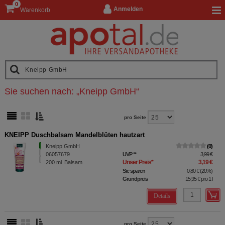
0
Anmelden
Warenkorb
Sie suchen nach:
„
Kneipp GmbH
“
pro Seite
KNEIPP Duschbalsam Mandelblüten hautzart
Kneipp GmbH
0
06057679
UVP
**
3,99 €
Unser Preis
*
3,19 €
200
ml
Balsam
Sie sparen
0,80 €
(
20%
)
Grundpreis
15,95 €
pro 1 l
Details
pro Seite