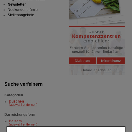
Newsletter
Neukundenprämie
Stellenangebote
Suche verfeinern
Kategorien
Duschen
(auswahl entfernen)
Darreichungsform
Balsam
(auswahl entfernen)