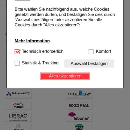
Bitte wählen Sie nachfolgend aus, welche Cookies
gesetzt werden dürfen, und bestätigen Sie dies durch
"Auswahl bestätigen" oder akzeptieren Sie alle
Cookies durch "Alles akzeptieren":
Mehr Information
Technisch Notwendig:
Technisch erforderlich
Hierbei handelt es sich um
Komfort
Cookies, die für die Grundfunktionen unserer
Website notwendig sind (z.B. Navigation, Warenkorb,
Statistik & Tracking
Auswahl bestätigen
Kundenkonto), weshalb auf diese nicht verzichtet
werden kann.
Alles akzeptieren
Komfort:
Diese Cookies werden genutzt um das
Einkaufserlebnis noch ansprechender zu gestalten,
beispielsweise für die Wiedererkennung des
Besuchers oder unsere Seite an bevorzugte
Verhaltensweisen (z.B. Spracheinstellung)
anzupassen. Komfort-Cookies ermöglichen es uns
auch auf Ihre Bedürfnisse zugeschrittene Inhalte
anzuzeigen und unser Partnerprogramm zu
betreiben.