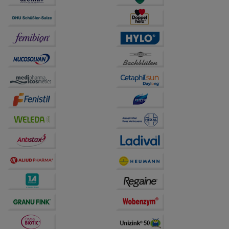
Statistik & Tracking:
Hierüber lassen sich
Informationen über die Art und Weise der Nutzung
unserer Website sammeln, mit deren Hilfe wir unsere
Website weiter für Sie optimieren können, den Inhalt
auf unserer Website aber auch die Werbung auf
Drittseiten möglichst relevant für Sie zu gestalten.
Bitte beachten Sie, dass Daten hierfür teilweise an
Dritte wie z.B. Google oder soziale Medien
übertragen werden.