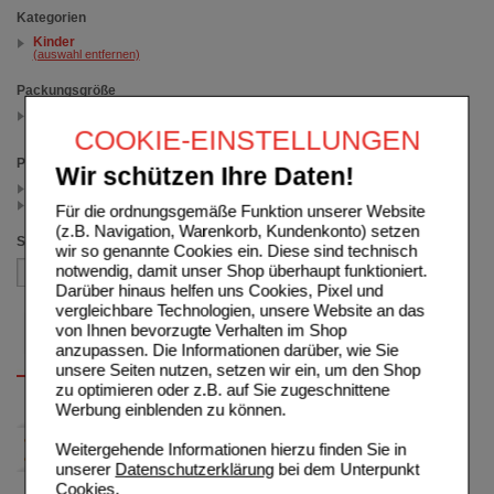
Kategorien
Kinder
(auswahl entfernen)
Packungsgröße
120 St
(auswahl entfernen)
COOKIE-EINSTELLUNGEN
Preis
Wir schützen Ihre Daten!
< 17.50 (1)
>= 17.50 (1)
Für die ordnungsgemäße Funktion unserer Website
(z.B. Navigation, Warenkorb, Kundenkonto) setzen
Sortieren nach
wir so genannte Cookies ein. Diese sind technisch
notwendig, damit unser Shop überhaupt funktioniert.
Darüber hinaus helfen uns Cookies, Pixel und
vergleichbare Technologien, unsere Website an das
von Ihnen bevorzugte Verhalten im Shop
anzupassen. Die Informationen darüber, wie Sie
unsere Seiten nutzen, setzen wir ein, um den Shop
zu optimieren oder z.B. auf Sie zugeschnittene
Werbung einblenden zu können.
Weitergehende Informationen hierzu finden Sie in
unserer
Datenschutzerklärung
bei dem Unterpunkt
Cookies
.