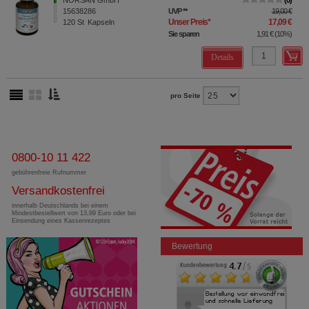
NORSAN GmbH
0
15638286
UVP
**
19,00 €
Unser Preis
*
17,09 €
120
St
Kapseln
Sie sparen
1,91 €
(
10%
)
Details
pro Seite
0800-10 11 422
gebührenfreie Rufnummer
Versandkostenfrei
innerhalb Deutschlands bei einem
Mindestbestellwert von 13,99 Euro oder bei
Einsendung eines Kassenrezeptes
Bewertung