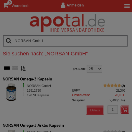
0
Anmelden
Warenkorb
Sie suchen nach:
„
NORSAN GmbH
“
pro Seite
NORSAN Omega-3 Kapseln
NORSAN GmbH
2
13512730
UVP
**
29,00 €
Unser Preis
*
26,10 €
120
St
Kapseln
Sie sparen
2,90 €
(
10%
)
Details
NORSAN Omega-3 Arktis Kapseln