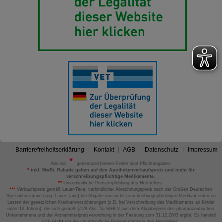
Barrierefreiheitserklärung
Kontakt
AGB
Datenschutz
Impressum
Alle mit
gekennzeichneten Felder sind Pflichtangaben.
*
inkl. MwSt. Rabatte gelten auf den Apothekenverkaufspreis und nicht für
verschreibungspflichtige Medikamente.
**
Unverbindliche Preisempfehlung des Herstellers.
***
Verkaufspreis gemäß Lauer-Taxe; verbindlicher Abrechnungspreis nach der Großen Deutschen
Spezialitätentaxe (sog. Lauer-Taxe) bei Abgabe von nicht verschreibungspflichtigen Medikamenten zu
Lasten der gesetzlichen Krankenversicherungen (z.B. bei Verschreibung des Medikaments an Kinder
unter 12 Jahren), die sich gemäß §129 Abs. 5a SGB V aus dem Abgabepreis des pharmazeutischen
Unternehmens und der Arzneimittelpreisverordnung in der Fassung zum 31.12.2003 ergibt. Es handelt
sich
nicht
um die unverbindliche Preisempfehlung des Herstellers.