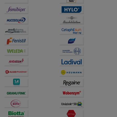
Informationen über die Art und Weise der Nutzung
unserer Website sammeln, mit deren Hilfe wir unsere
Website weiter für Sie optimieren können, den Inhalt
auf unserer Website aber auch die Werbung auf
Drittseiten möglichst relevant für Sie zu gestalten.
Bitte beachten Sie, dass Daten hierfür teilweise an
Dritte wie z.B. Google oder soziale Medien
übertragen werden.