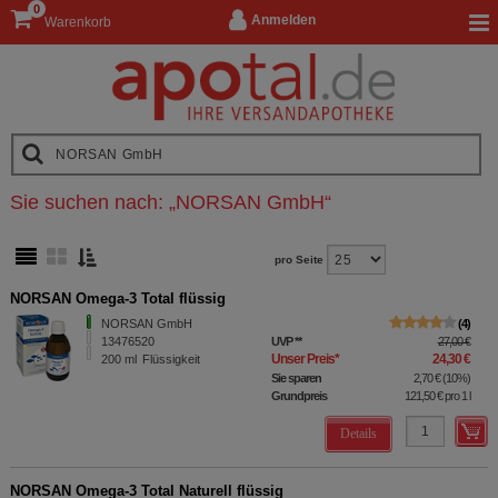
0
Anmelden
Warenkorb
Sie suchen nach:
„
NORSAN GmbH
“
pro Seite
NORSAN Omega-3 Total flüssig
NORSAN GmbH
4
13476520
UVP
**
27,00 €
Unser Preis
*
24,30 €
200
ml
Flüssigkeit
Sie sparen
2,70 €
(
10%
)
Grundpreis
121,50 €
pro 1 l
Details
NORSAN Omega-3 Total Naturell flüssig