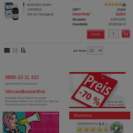
NORSAN GmbH
2
13476543
UVP
**
27,00 €
Unser Preis
*
24,30 €
200
ml
Flüssigkeit
Sie sparen
2,70 €
(
10%
)
Grundpreis
121,50 €
pro 1 l
Details
pro Seite
0800-10 11 422
gebührenfreie Rufnummer
Versandkostenfrei
innerhalb Deutschlands bei einem
Mindestbestellwert von 13,99 Euro oder bei
Einsendung eines Kassenrezeptes
Bewertung