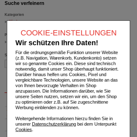
Suche verfeinern
Kategorien
Kinder
(auswahl entfernen)
COOKIE-EINSTELLUNGEN
Packungsgröße
Wir schützen Ihre Daten!
200 ml
(auswahl entfernen)
Für die ordnungsgemäße Funktion unserer Website
Sortieren nach
(z.B. Navigation, Warenkorb, Kundenkonto) setzen
wir so genannte Cookies ein. Diese sind technisch
notwendig, damit unser Shop überhaupt funktioniert.
Darüber hinaus helfen uns Cookies, Pixel und
vergleichbare Technologien, unsere Website an das
von Ihnen bevorzugte Verhalten im Shop
anzupassen. Die Informationen darüber, wie Sie
unsere Seiten nutzen, setzen wir ein, um den Shop
zu optimieren oder z.B. auf Sie zugeschnittene
Werbung einblenden zu können.
Weitergehende Informationen hierzu finden Sie in
unserer
Datenschutzerklärung
bei dem Unterpunkt
Cookies
.