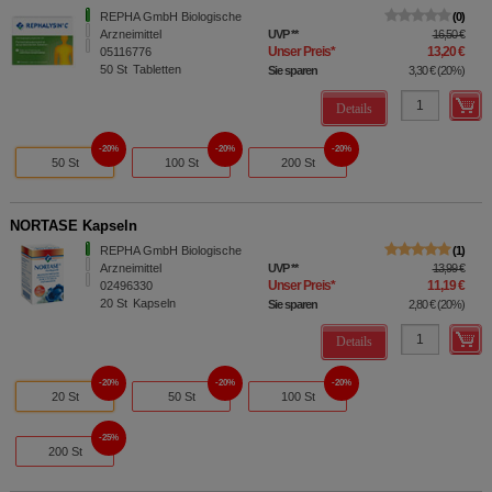
REPHA GmbH Biologische
0
Arzneimittel
UVP
**
16,50 €
Unser Preis
*
13,20 €
05116776
50
St
Tabletten
Sie sparen
3,30 €
(
20%
)
Details
20%
20%
20%
50 St
100 St
200 St
NORTASE Kapseln
REPHA GmbH Biologische
1
Arzneimittel
UVP
**
13,99 €
Unser Preis
*
11,19 €
02496330
20
St
Kapseln
Sie sparen
2,80 €
(
20%
)
Details
20%
20%
20%
20 St
50 St
100 St
25%
200 St