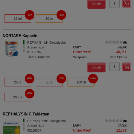
Details
20%
20%
12 ml
30 ml
NORTASE Kapseln
REPHA GmbH Biologische
0
Arzneimittel
UVP
**
51,06 €
Unser Preis
*
40,85 €
01953707
100
St
Kapseln
Sie sparen
10,21 €
(
20%
)
Details
20%
20%
20%
20 St
50 St
100 St
25%
200 St
REPHALYSIN C Tabletten
REPHA GmbH Biologische
0
Arzneimittel
UVP
**
27,98 €
Unser Preis
*
22,38 €
05116807