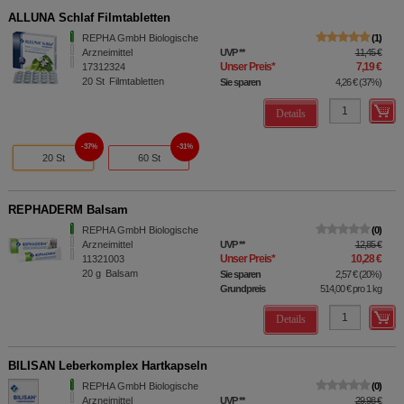
ALLUNA Schlaf Filmtabletten
REPHA GmbH Biologische
1
Arzneimittel
UVP
**
11,45 €
Unser Preis
*
7,19 €
17312324
20
St
Filmtabletten
Sie sparen
4,26 €
(
37%
)
Details
37%
31%
20 St
60 St
REPHADERM Balsam
REPHA GmbH Biologische
0
Arzneimittel
UVP
**
12,85 €
Unser Preis
*
10,28 €
11321003
20
g
Balsam
Sie sparen
2,57 €
(
20%
)
Grundpreis
514,00 €
pro 1 kg
Details
BILISAN Leberkomplex Hartkapseln
REPHA GmbH Biologische
0
Arzneimittel
UVP
**
29,98 €