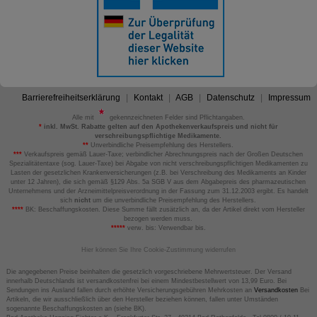
Barrierefreiheitserklärung
Kontakt
AGB
Datenschutz
Impressum
Alle mit
gekennzeichneten Felder sind Pflichtangaben.
*
inkl. MwSt. Rabatte gelten auf den Apothekenverkaufspreis und nicht für
verschreibungspflichtige Medikamente.
**
Unverbindliche Preisempfehlung des Herstellers.
***
Verkaufspreis gemäß Lauer-Taxe; verbindlicher Abrechnungspreis nach der Großen Deutschen
Spezialitätentaxe (sog. Lauer-Taxe) bei Abgabe von nicht verschreibungspflichtigen Medikamenten zu
Lasten der gesetzlichen Krankenversicherungen (z.B. bei Verschreibung des Medikaments an Kinder
unter 12 Jahren), die sich gemäß §129 Abs. 5a SGB V aus dem Abgabepreis des pharmazeutischen
Unternehmens und der Arzneimittelpreisverordnung in der Fassung zum 31.12.2003 ergibt. Es handelt
sich
nicht
um die unverbindliche Preisempfehlung des Herstellers.
****
BK: Beschaffungskosten. Diese Summe fällt zusätzlich an, da der Artikel direkt vom Hersteller
bezogen werden muss.
*****
verw. bis: Verwendbar bis.
Hier können Sie Ihre Cookie-Zustimmung widerrufen
Die angegebenen Preise beinhalten die gesetzlich vorgeschriebene Mehrwertsteuer. Der Versand
innerhalb Deutschlands ist versandkostenfrei bei einem Mindestbestellwert von 13,99 Euro. Bei
Sendungen ins Ausland fallen durch erhöhte Versicherungsgebühren Mehrkosten an
Versandkosten
Bei
Artikeln, die wir ausschließlich über den Hersteller beziehen können, fallen unter Umständen
sogenannte Beschaffungskosten an (siehe BK).