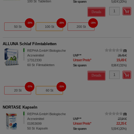
100
St
Tabletten
Sie sparen
5,60 €
(
20%
)
Details
20%
20%
20%
50 St
100 St
200 St
ALLUNA Schlaf Filmtabletten
REPHA GmbH Biologische
0
Arzneimittel
UVP
**
28,45 €
Unser Preis
*
19,49 €
17312330
60
St
Filmtabletten
Sie sparen
8,96 €
(
31%
)
Details
37%
31%
20 St
60 St
NORTASE Kapseln
REPHA GmbH Biologische
0
Arzneimittel
UVP
**
27,94 €
Unser Preis
*
22,35 €
01953699
50
St
Kapseln
Sie sparen
5,59 €
(
20%
)