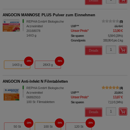
Details
ANGOCIN MANNOSE PLUS Pulver zum Einnehmen
REPHA GmbH Biologische
0
Arzneimittel
UVP
**
19,49 €
Unser Preis
*
13,90 €
20168078
14X3
g
Sie sparen
5,59 €
(
29%
)
Grundpreis
330,95 €
pro 1 kg
Details
29%
36%
14X3 g
28X3 g
ANGOCIN Anti-Infekt N Filmtabletten
REPHA GmbH Biologische
4
Arzneimittel
UVP
**
20,98 €
Unser Preis
*
13,87 €
06892910
100
St
Filmtabletten
Sie sparen
7,11 €
(
34%
)
Details
20%
34%
20%
50 St
100 St
120 St