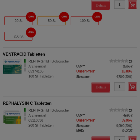
Details
20%
20%
20%
20 St
50 St
100 St
25%
200 St
VENTRACID Tabletten
REPHA GmbH Biologische
0
Arzneimittel
UVP
**
23,50 €
Unser Preis
*
18,80 €
05374165
100
St
Tabletten
Sie sparen
4,70 €
(
20%
)
Details
REPHALYSIN C Tabletten
REPHA GmbH Biologische
0
Arzneimittel
UVP
**
49,95 €
Unser Preis
*
39,96 €
05116836
200
St
Tabletten
Sie sparen
9,99 €
(
20%
)
MHD:
04/2027