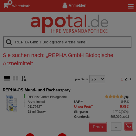
0
Anmelden
Warenkorb
Sie suchen nach:
„
REPHA GmbH Biologische
Arzneimittel
“
1
2
pro Seite
REPHA-OS Mund- und Rachenspray
REPHA GmbH Biologische
88
Arzneimittel
UVP
**
8,48 €
Unser Preis
*
6,78 €
01179627
12
ml
Spray
Sie sparen
1,70 €
(
20%
)
Grundpreis
565,00 €
pro 1 l
Details