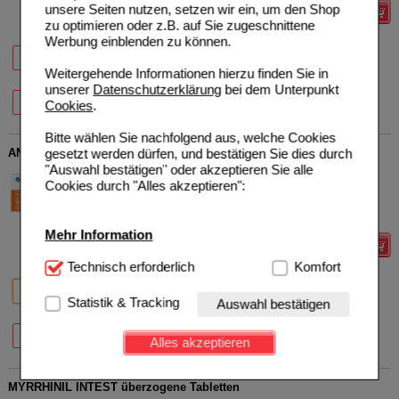
unsere Seiten nutzen, setzen wir ein, um den Shop
Details
zu optimieren oder z.B. auf Sie zugeschnittene
Werbung einblenden zu können.
28%
28%
33%
50 St
100 St
200 St
Weitergehende Informationen hierzu finden Sie in
unserer
Datenschutzerklärung
bei dem Unterpunkt
31%
500 St
Cookies
.
Bitte wählen Sie nachfolgend aus, welche Cookies
gesetzt werden dürfen, und bestätigen Sie dies durch
ANGOCIN Anti-Infekt N Filmtabletten
"Auswahl bestätigen" oder akzeptieren Sie alle
REPHA GmbH Biologische
0
Cookies durch "Alles akzeptieren":
Arzneimittel
UVP
**
12,97 €
Unser Preis
*
10,38 €
06892904
50
St
Filmtabletten
Sie sparen
2,59 €
(
20%
)
Mehr Information
Details
Technisch Notwendig:
Technisch erforderlich
Hierbei handelt es sich um
Komfort
Cookies, die für die Grundfunktionen unserer
20%
34%
20%
50 St
100 St
120 St
Website notwendig sind (z.B. Navigation, Warenkorb,
Statistik & Tracking
Auswahl bestätigen
Kundenkonto), weshalb auf diese nicht verzichtet
20%
27%
werden kann.
240 St
500 St
Alles akzeptieren
Komfort:
Diese Cookies werden genutzt um das
Einkaufserlebnis noch ansprechender zu gestalten,
MYRRHINIL INTEST überzogene Tabletten
beispielsweise für die Wiedererkennung des