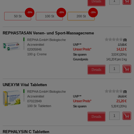
Details
20%
20%
20%
50 St
100 St
200 St
REPHASTASAN Venen- und Sport-Massagecreme
REPHA GmbH Biologische
0
Arzneimittel
UVP
**
17,65 €
Unser Preis
*
14,12 €
02005846
100
g
Creme
Sie sparen
3,53 €
(
20%
)
Grundpreis
141,20 €
pro 1 kg
Details
UNEXYM Vital Tabletten
REPHA GmbH Biologische
0
Arzneimittel
UVP
**
26,50 €
Unser Preis
*
21,20 €
07022849
100
St
Tabletten
Sie sparen
5,30 €
(
20%
)
Details
REPHALYSIN C Tabletten