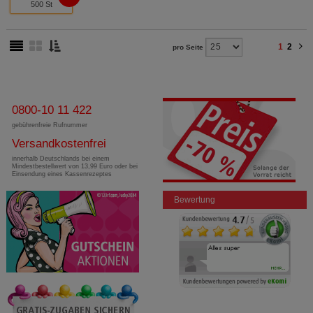
500 St
1
2
pro Seite
0800-10 11 422
gebührenfreie Rufnummer
Versandkostenfrei
innerhalb Deutschlands bei einem
Mindestbestellwert von 13,99 Euro oder bei
Einsendung eines Kassenrezeptes
Bewertung