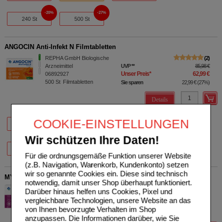
20%
27%
240 St
500 St
ANGOCIN Anti-Infekt N Filmtabletten
REPHA GmbH Biologische
2
Arzneimittel
UVP
**
85,98 €
Unser Preis
*
62,99 €
06892927
500
St
Filmtabletten
Sie sparen
22,99 €
(
27%
)
Details
20%
34%
20%
COOKIE-EINSTELLUNGEN
50 St
100 St
120 St
Wir schützen Ihre Daten!
20%
27%
240 St
500 St
Für die ordnungsgemäße Funktion unserer Website
(z.B. Navigation, Warenkorb, Kundenkonto) setzen
wir so genannte Cookies ein. Diese sind technisch
MYRRHINIL INTEST überzogene Tabletten
notwendig, damit unser Shop überhaupt funktioniert.
REPHA GmbH Biologische
3
Darüber hinaus helfen uns Cookies, Pixel und
Arzneimittel
UVP
**
48,50 €
vergleichbare Technologien, unsere Website an das
Unser Preis
*
32,58 €
06612810
von Ihnen bevorzugte Verhalten im Shop
200
St
Tabletten, überzogen
Sie sparen
15,92 €
(
33%
)
anzupassen. Die Informationen darüber, wie Sie