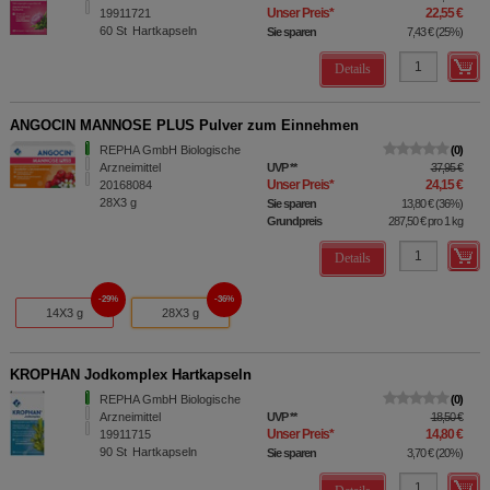
Unser Preis
*
22,55 €
19911721
60
St
Hartkapseln
Sie sparen
7,43 €
(
25%
)
Details
ANGOCIN MANNOSE PLUS Pulver zum Einnehmen
REPHA GmbH Biologische
0
Arzneimittel
UVP
**
37,95 €
Unser Preis
*
24,15 €
20168084
28X3
g
Sie sparen
13,80 €
(
36%
)
Grundpreis
287,50 €
pro 1 kg
Details
29%
36%
14X3 g
28X3 g
KROPHAN Jodkomplex Hartkapseln
REPHA GmbH Biologische
0
Arzneimittel
UVP
**
18,50 €
Unser Preis
*
14,80 €
19911715
90
St
Hartkapseln
Sie sparen
3,70 €
(
20%
)