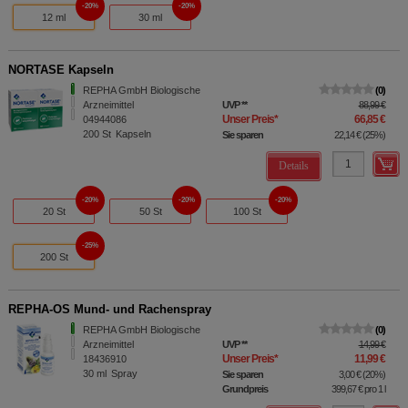
20%
20%
12 ml
30 ml
NORTASE Kapseln
REPHA GmbH Biologische
0
Arzneimittel
UVP
**
88,99 €
Unser Preis
*
66,85 €
04944086
200
St
Kapseln
Sie sparen
22,14 €
(
25%
)
Details
20%
20%
20%
20 St
50 St
100 St
25%
200 St
REPHA-OS Mund- und Rachenspray
REPHA GmbH Biologische
0
Arzneimittel
UVP
**
14,99 €
Unser Preis
*
11,99 €
18436910
30
ml
Spray
Sie sparen
3,00 €
(
20%
)
Grundpreis
399,67 €
pro 1 l