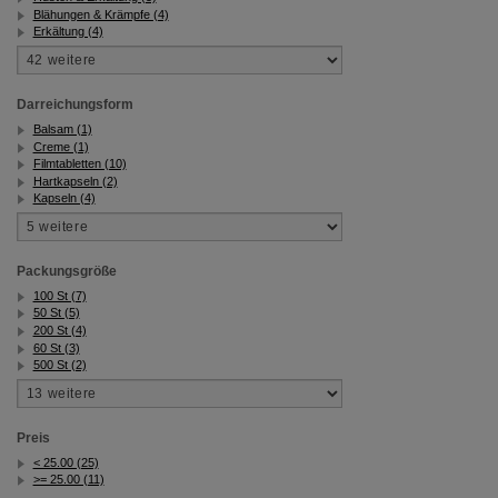
Blähungen & Krämpfe (4)
Erkältung (4)
Darreichungsform
Balsam (1)
Creme (1)
Filmtabletten (10)
Hartkapseln (2)
Kapseln (4)
Packungsgröße
100 St (7)
50 St (5)
200 St (4)
60 St (3)
500 St (2)
Preis
< 25.00 (25)
>= 25.00 (11)