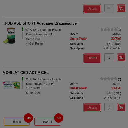
Details
FRUBIASE SPORT Ausdauer Brausepulver
STADA Consumer Health
0
Deutschland GmbH
UVP
**
26,99 €
Unser Preis
*
22,79 €
07314463
440
g
Pulver
Sie sparen
4,20 €
(
16%
)
Grundpreis
51,80 €
pro 1 kg
Details
MOBILAT CBD AKTIV-GEL
STADA Consumer Health
0
Deutschland GmbH
UVP
**
16,14 €
Unser Preis
*
10,45 €
18810283
50
ml
Gel
Sie sparen
5,69 €
(
35%
)
Grundpreis
209,00 €
pro 1 l
Details
35%
41%
50 ml
100 ml