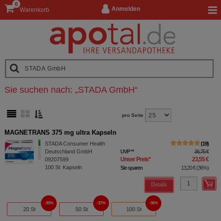
0
Anmelden
Warenkorb
Sie suchen nach:
„
STADA GmbH
“
pro Seite
MAGNETRANS 375 mg ultra Kapseln
STADA Consumer Health
19
Deutschland GmbH
UVP
**
36,75 €
Unser Preis
*
23,55 €
09207599
100
St
Kapseln
Sie sparen
13,20 €
(
36%
)
Details
30%
37%
36%
20 St
50 St
100 St