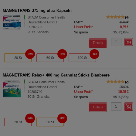
MAGNETRANS 375 mg ultra Kapseln
STADA Consumer Health
4
Deutschland GmbH
UVP
**
11,88 €
Unser Preis
*
8,35 €
09207553
20
St
Kapseln
Sie sparen
3,53 €
(
30%
)
Details
30%
37%
36%
20 St
50 St
100 St
MAGNETRANS Relax+ 400 mg Granulat Sticks Blaubeere
STADA Consumer Health
2
Deutschland GmbH
UVP
**
25,99 €
Unser Preis
*
16,49 €
19203740
50
St
Granulat
Sie sparen
9,50 €
(
37%
)
Details
34%
37%
20 St
50 St