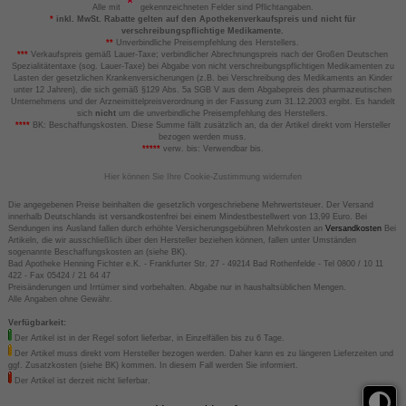
Alle mit
gekennzeichneten Felder sind Pflichtangaben.
*
inkl. MwSt. Rabatte gelten auf den Apothekenverkaufspreis und nicht für
verschreibungspflichtige Medikamente.
**
Unverbindliche Preisempfehlung des Herstellers.
***
Verkaufspreis gemäß Lauer-Taxe; verbindlicher Abrechnungspreis nach der Großen Deutschen
Spezialitätentaxe (sog. Lauer-Taxe) bei Abgabe von nicht verschreibungspflichtigen Medikamenten zu
Lasten der gesetzlichen Krankenversicherungen (z.B. bei Verschreibung des Medikaments an Kinder
unter 12 Jahren), die sich gemäß §129 Abs. 5a SGB V aus dem Abgabepreis des pharmazeutischen
Unternehmens und der Arzneimittelpreisverordnung in der Fassung zum 31.12.2003 ergibt. Es handelt
sich
nicht
um die unverbindliche Preisempfehlung des Herstellers.
****
BK: Beschaffungskosten. Diese Summe fällt zusätzlich an, da der Artikel direkt vom Hersteller
bezogen werden muss.
*****
verw. bis: Verwendbar bis.
Hier können Sie Ihre Cookie-Zustimmung widerrufen
Die angegebenen Preise beinhalten die gesetzlich vorgeschriebene Mehrwertsteuer. Der Versand
innerhalb Deutschlands ist versandkostenfrei bei einem Mindestbestellwert von 13,99 Euro. Bei
Sendungen ins Ausland fallen durch erhöhte Versicherungsgebühren Mehrkosten an
Versandkosten
Bei
Artikeln, die wir ausschließlich über den Hersteller beziehen können, fallen unter Umständen
sogenannte Beschaffungskosten an (siehe BK).
Bad Apotheke Henning Fichter e.K. - Frankfurter Str. 27 - 49214 Bad Rothenfelde - Tel 0800 / 10 11
422 - Fax 05424 / 21 64 47
Preisänderungen und Irrtümer sind vorbehalten. Abgabe nur in haushaltsüblichen Mengen.
Alle Angaben ohne Gewähr.
Verfügbarkeit:
Der Artikel ist in der Regel sofort lieferbar, in Einzelfällen bis zu 6 Tage.
Der Artikel muss direkt vom Hersteller bezogen werden. Daher kann es zu längeren Lieferzeiten und
ggf. Zusatzkosten (siehe BK) kommen. In diesem Fall werden Sie informiert.
Der Artikel ist derzeit nicht lieferbar.