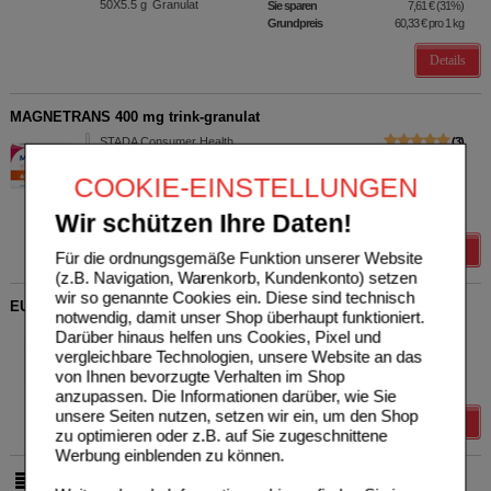
50X5.5
g
Granulat
Sie sparen
7,61 €
(
31%
)
Grundpreis
60,33 €
pro 1 kg
Details
MAGNETRANS 400 mg trink-granulat
STADA Consumer Health
3
Deutschland GmbH
UVP
**
12,37 €
Unser Preis
*
9,90 €
16314947
COOKIE-EINSTELLUNGEN
20X5.5
g
Granulat
Sie sparen
2,47 €
(
20%
)
Grundpreis
90,00 €
pro 1 kg
Wir schützen Ihre Daten!
Details
Für die ordnungsgemäße Funktion unserer Website
(z.B. Navigation, Warenkorb, Kundenkonto) setzen
wir so genannte Cookies ein. Diese sind technisch
EUNOVA Energie Gummies
notwendig, damit unser Shop überhaupt funktioniert.
STADA Consumer Health
65
Darüber hinaus helfen uns Cookies, Pixel und
Deutschland GmbH
UVP
**
17,49 €
vergleichbare Technologien, unsere Website an das
Unser Preis
*
9,69 €
18747136
von Ihnen bevorzugte Verhalten im Shop
60
St
Bonbons
Sie sparen
7,80 €
(
45%
)
anzupassen. Die Informationen darüber, wie Sie
unsere Seiten nutzen, setzen wir ein, um den Shop
Details
zu optimieren oder z.B. auf Sie zugeschnittene
Werbung einblenden zu können.
pro Seite