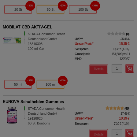
30%
37%
36%
20 St
50 St
100 St
MOBILAT CBD AKTIV-GEL
STADA Consumer Health
0
Deutschland GmbH
UVP
**
25,48 €
Unser Preis
*
15,15 €
18810308
100
ml
Gel
Sie sparen
10,33 €
(
41%
)
Grundpreis
151,50 €
pro 1 l
MHD:
12/2027
Details
35%
41%
50 ml
100 ml
EUNOVA Schulhelden Gummies
STADA Consumer Health
60
Deutschland GmbH
UVP
**
17,49 €
Unser Preis
*
10,39 €
19128926
60
St
Bonbons
Sie sparen
7,10 €
(
41%
)
Details