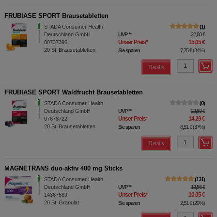
FRUBIASE SPORT Brausetabletten
STADA Consumer Health
1
Deutschland GmbH
UVP
**
22,80 €
Unser Preis
*
15,05 €
00737396
20
St
Brausetabletten
Sie sparen
7,75 €
(
34%
)
Details
FRUBIASE SPORT Waldfrucht Brausetabletten
STADA Consumer Health
0
Deutschland GmbH
UVP
**
22,80 €
Unser Preis
*
14,29 €
07678722
20
St
Brausetabletten
Sie sparen
8,51 €
(
37%
)
Details
MAGNETRANS duo-aktiv 400 mg Sticks
STADA Consumer Health
131
Deutschland GmbH
UVP
**
12,56 €
Unser Preis
*
10,05 €
14367589
20
St
Granulat
Sie sparen
2,51 €
(
20%
)