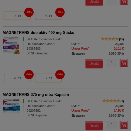
Details
20%
36%
20 St
50 St
MAGNETRANS duo-aktiv 400 mg Sticks
STADA Consumer Health
15
Deutschland GmbH
UVP
**
25,20 €
Unser Preis
*
16,15 €
14367603
50
St
Granulat
Sie sparen
9,05 €
(
36%
)
Details
20%
36%
20 St
50 St
MAGNETRANS 375 mg ultra Kapseln
STADA Consumer Health
7
Deutschland GmbH
UVP
**
23,59 €
Unser Preis
*
14,95 €
09207582
50
St
Kapseln
Sie sparen
8,64 €
(
37%
)
Details