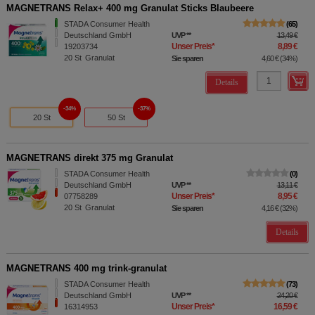
MAGNETRANS Relax+ 400 mg Granulat Sticks Blaubeere
STADA Consumer Health
65
Deutschland GmbH
UVP
**
13,49 €
Unser Preis
*
8,89 €
19203734
20
St
Granulat
Sie sparen
4,60 €
(
34%
)
Details
34%
37%
20 St
50 St
MAGNETRANS direkt 375 mg Granulat
STADA Consumer Health
0
Deutschland GmbH
UVP
**
13,11 €
Unser Preis
*
8,95 €
07758289
20
St
Granulat
Sie sparen
4,16 €
(
32%
)
Details
MAGNETRANS 400 mg trink-granulat
STADA Consumer Health
73
Deutschland GmbH
UVP
**
24,20 €
Unser Preis
*
16,59 €
16314953