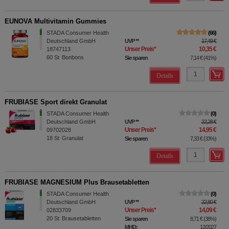
EUNOVA Multivitamin Gummies
STADA Consumer Health
66
Deutschland GmbH
UVP
**
17,49 €
Unser Preis
*
10,35 €
18747113
60
St
Bonbons
Sie sparen
7,14 €
(
41%
)
Details
FRUBIASE Sport direkt Granulat
STADA Consumer Health
0
Deutschland GmbH
UVP
**
22,28 €
Unser Preis
*
14,95 €
09702028
18
St
Granulat
Sie sparen
7,33 €
(
33%
)
Details
FRUBIASE MAGNESIUM Plus Brausetabletten
STADA Consumer Health
0
Deutschland GmbH
UVP
**
22,80 €
Unser Preis
*
14,09 €
02833709
20
St
Brausetabletten
Sie sparen
8,71 €
(
38%
)
MHD:
12/2027