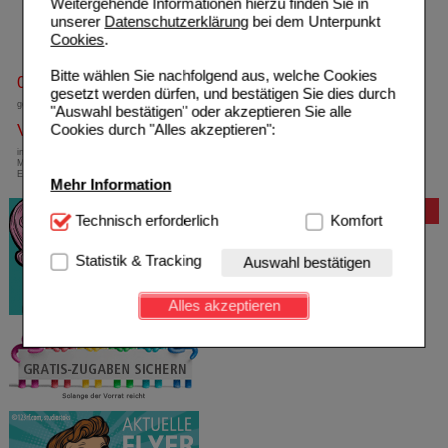
Weitergehende Informationen hierzu finden Sie in
unserer
Datenschutzerklärung
bei dem Unterpunkt
Cookies
.
Bitte wählen Sie nachfolgend aus, welche Cookies
0800-10 11 422
gesetzt werden dürfen, und bestätigen Sie dies durch
gebührenfreie Rufnummer
"Auswahl bestätigen" oder akzeptieren Sie alle
Cookies durch "Alles akzeptieren":
Versandkostenfrei
innerhalb Deutschlands bei einem
Mindestbestellwert von 13,99 Euro oder bei
Einsendung eines Kassenrezeptes
Mehr Information
Bewertung
Technisch Notwendig:
Technisch erforderlich
Hierbei handelt es sich um
Komfort
Cookies, die für die Grundfunktionen unserer
Website notwendig sind (z.B. Navigation, Warenkorb,
Statistik & Tracking
Auswahl bestätigen
Kundenkonto), weshalb auf diese nicht verzichtet
werden kann.
Alles akzeptieren
Komfort:
Diese Cookies werden genutzt um das
Einkaufserlebnis noch ansprechender zu gestalten,
beispielsweise für die Wiedererkennung des
Besuchers oder unsere Seite an bevorzugte
Verhaltensweisen (z.B. Spracheinstellung)
anzupassen. Komfort-Cookies ermöglichen es uns
auch auf Ihre Bedürfnisse zugeschrittene Inhalte