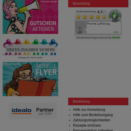
anzuzeigen und unser Partnerprogramm zu
Bewertung
betreiben.
Statistik & Tracking:
Hierüber lassen sich
Informationen über die Art und Weise der Nutzung
unserer Website sammeln, mit deren Hilfe wir unsere
Website weiter für Sie optimieren können, den Inhalt
auf unserer Website aber auch die Werbung auf
Drittseiten möglichst relevant für Sie zu gestalten.
Bitte beachten Sie, dass Daten hierfür teilweise an
Dritte wie z.B. Google oder soziale Medien
übertragen werden.
Bestellung
Hilfe zur Anmeldung
Hilfe zum Bestellvorgang
Zahlungsmöglichkeiten
Rezepte einlösen
Freiumschläge anfordern