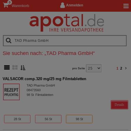
0
Anmelden
Warenkorb
Sie suchen nach:
„
TAD Pharma GmbH
“
1
2
pro Seite
VALSACOR comp.320 mg/25 mg Filmtabletten
TAD Pharma GmbH
08473560
98
St
Filmtabletten
Details
28 St
56 St
98 St