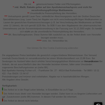
Alle mit
gekennzeichneten Felder sind Pflichtangaben.
*
inkl. MwSt. Rabatte gelten auf den Apothekenverkaufspreis und nicht für
verschreibungspflichtige Medikamente.
**
Unverbindliche Preisempfehlung des Herstellers.
***
Verkaufspreis gemäß Lauer-Taxe; verbindlicher Abrechnungspreis nach der Großen Deutschen
Spezialitätentaxe (sog. Lauer-Taxe) bei Abgabe von nicht verschreibungspflichtigen Medikamenten zu
Lasten der gesetzlichen Krankenversicherungen (z.B. bei Verschreibung des Medikaments an Kinder
unter 12 Jahren), die sich gemäß §129 Abs. 5a SGB V aus dem Abgabepreis des pharmazeutischen
Unternehmens und der Arzneimittelpreisverordnung in der Fassung zum 31.12.2003 ergibt. Es handelt
sich
nicht
um die unverbindliche Preisempfehlung des Herstellers.
****
BK: Beschaffungskosten. Diese Summe fällt zusätzlich an, da der Artikel direkt vom Hersteller
bezogen werden muss.
*****
verw. bis: Verwendbar bis.
Hier können Sie Ihre Cookie-Zustimmung widerrufen
Die angegebenen Preise beinhalten die gesetzlich vorgeschriebene Mehrwertsteuer. Der Versand
innerhalb Deutschlands ist versandkostenfrei bei einem Mindestbestellwert von 13,99 Euro. Bei
Sendungen ins Ausland fallen durch erhöhte Versicherungsgebühren Mehrkosten an
Versandkosten
Bei
Artikeln, die wir ausschließlich über den Hersteller beziehen können, fallen unter Umständen
sogenannte Beschaffungskosten an (siehe BK).
Bad Apotheke Henning Fichter e.K. - Frankfurter Str. 27 - 49214 Bad Rothenfelde - Tel 0800 / 10 11
422 - Fax 05424 / 21 64 47
Preisänderungen und Irrtümer sind vorbehalten. Abgabe nur in haushaltsüblichen Mengen.
Alle Angaben ohne Gewähr.
Verfügbarkeit:
Der Artikel ist in der Regel sofort lieferbar, in Einzelfällen bis zu 6 Tage.
Der Artikel muss direkt vom Hersteller bezogen werden. Daher kann es zu längeren Lieferzeiten und
ggf. Zusatzkosten (siehe BK) kommen. In diesem Fall werden Sie informiert.
Der Artikel ist derzeit nicht lieferbar.