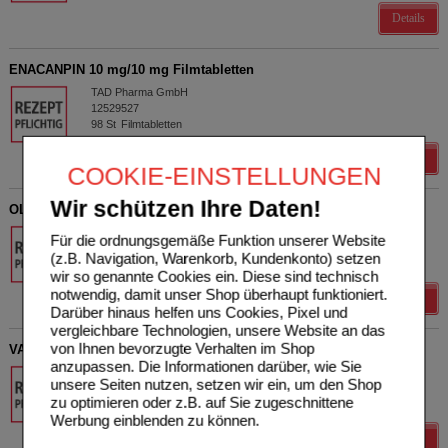
Details
ENACANPIN 10 mg/10 mg Filmtabletten
TAD Pharma GmbH
12529527
98
St
Filmtabletten
Details
COOKIE-EINSTELLUNGEN
Wir schützen Ihre Daten!
OLMECOR 10 mg Filmtabletten
TAD Pharma GmbH
Für die ordnungsgemäße Funktion unserer Website
12648019
(z.B. Navigation, Warenkorb, Kundenkonto) setzen
98
St
Filmtabletten
wir so genannte Cookies ein. Diese sind technisch
notwendig, damit unser Shop überhaupt funktioniert.
Details
Darüber hinaus helfen uns Cookies, Pixel und
vergleichbare Technologien, unsere Website an das
von Ihnen bevorzugte Verhalten im Shop
VALSACOR 80 mg Filmtabletten
anzupassen. Die Informationen darüber, wie Sie
TAD Pharma GmbH
unsere Seiten nutzen, setzen wir ein, um den Shop
09269620
zu optimieren oder z.B. auf Sie zugeschnittene
98
St
Filmtabletten
Werbung einblenden zu können.
Details