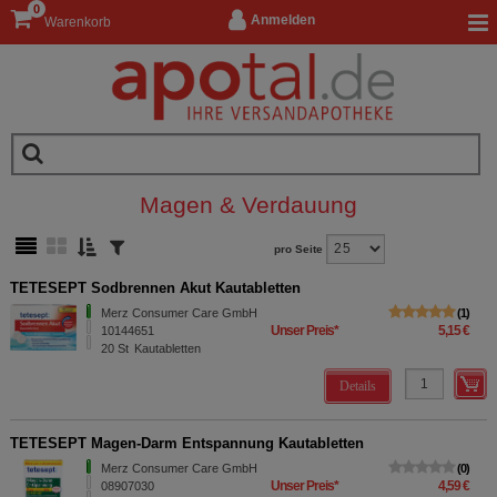
0
Anmelden
Warenkorb
Magen & Verdauung
pro Seite
TETESEPT Sodbrennen Akut Kautabletten
Merz Consumer Care GmbH
1
Unser Preis
*
5,15 €
10144651
20
St
Kautabletten
Details
TETESEPT Magen-Darm Entspannung Kautabletten
Merz Consumer Care GmbH
0
Unser Preis
*
4,59 €
08907030