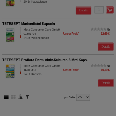
20
St
Kautabletten
Details
TETESEPT Mariendistel-Kapseln
Merz Consumer Care GmbH
0
Unser Preis
*
12,69 €
01801794
24
St
Weichkapseln
Details
TETESEPT Proflora Darm Aktiv-Kulturen 8 Mrd Kaps.
Merz Consumer Care GmbH
0
Unser Preis
*
16,19 €
16785351
24
St
Kapseln
Details
pro Seite