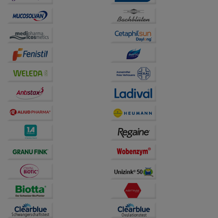
unserer Website sammeln, mit deren Hilfe wir unsere
Website weiter für Sie optimieren können, den Inhalt
auf unserer Website aber auch die Werbung auf
Drittseiten möglichst relevant für Sie zu gestalten.
Bitte beachten Sie, dass Daten hierfür teilweise an
Dritte wie z.B. Google oder soziale Medien
übertragen werden.