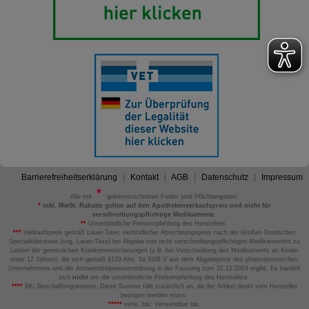
Barrierefreiheitserklärung
Kontakt
AGB
Datenschutz
Impressum
Alle mit
gekennzeichneten Felder sind Pflichtangaben.
*
inkl. MwSt. Rabatte gelten auf den Apothekenverkaufspreis und nicht für
verschreibungspflichtige Medikamente.
**
Unverbindliche Preisempfehlung des Herstellers.
***
Verkaufspreis gemäß Lauer-Taxe; verbindlicher Abrechnungspreis nach der Großen Deutschen
Spezialitätentaxe (sog. Lauer-Taxe) bei Abgabe von nicht verschreibungspflichtigen Medikamenten zu
Lasten der gesetzlichen Krankenversicherungen (z.B. bei Verschreibung des Medikaments an Kinder
unter 12 Jahren), die sich gemäß §129 Abs. 5a SGB V aus dem Abgabepreis des pharmazeutischen
Unternehmens und der Arzneimittelpreisverordnung in der Fassung zum 31.12.2003 ergibt. Es handelt
sich
nicht
um die unverbindliche Preisempfehlung des Herstellers.
****
BK: Beschaffungskosten. Diese Summe fällt zusätzlich an, da der Artikel direkt vom Hersteller
bezogen werden muss.
*****
verw. bis: Verwendbar bis.