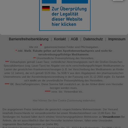
Barrierefreiheitserklärung
Kontakt
AGB
Datenschutz
Impressum
Alle mit
gekennzeichneten Felder sind Pflichtangaben.
*
inkl. MwSt. Rabatte gelten auf den Apothekenverkaufspreis und nicht für
verschreibungspflichtige Medikamente.
**
Unverbindliche Preisempfehlung des Herstellers.
***
Verkaufspreis gemäß Lauer-Taxe; verbindlicher Abrechnungspreis nach der Großen Deutschen
Spezialitätentaxe (sog. Lauer-Taxe) bei Abgabe von nicht verschreibungspflichtigen Medikamenten zu
Lasten der gesetzlichen Krankenversicherungen (z.B. bei Verschreibung des Medikaments an Kinder
unter 12 Jahren), die sich gemäß §129 Abs. 5a SGB V aus dem Abgabepreis des pharmazeutischen
Unternehmens und der Arzneimittelpreisverordnung in der Fassung zum 31.12.2003 ergibt. Es handelt
sich
nicht
um die unverbindliche Preisempfehlung des Herstellers.
****
BK: Beschaffungskosten. Diese Summe fällt zusätzlich an, da der Artikel direkt vom Hersteller
bezogen werden muss.
*****
verw. bis: Verwendbar bis.
Hier können Sie Ihre Cookie-Zustimmung widerrufen
Die angegebenen Preise beinhalten die gesetzlich vorgeschriebene Mehrwertsteuer. Der Versand
innerhalb Deutschlands ist versandkostenfrei bei einem Mindestbestellwert von 13,99 Euro. Bei
Sendungen ins Ausland fallen durch erhöhte Versicherungsgebühren Mehrkosten an
Versandkosten
Bei
Artikeln, die wir ausschließlich über den Hersteller beziehen können, fallen unter Umständen
sogenannte Beschaffungskosten an (siehe BK).
Bad Apotheke Henning Fichter e.K. - Frankfurter Str. 27 - 49214 Bad Rothenfelde - Tel 0800 / 10 11