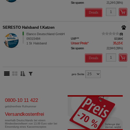
Sie sparen
21,24 €
(
36%
)
Details
SERESTO Halsband f.Katzen
Elanco Deutschland GmbH
0
09315484
UVP
**
57,99 €
Unser Preis
*
35,15 €
1
St
Halsband
Sie sparen
22,84 €
(
39%
)
Details
pro Seite
0800-10 11 422
gebührenfreie Rufnummer
Versandkostenfrei
innerhalb Deutschlands bei einem
Mindestbestellwert von 13,99 Euro oder bei
Einsendung eines Kassenrezeptes