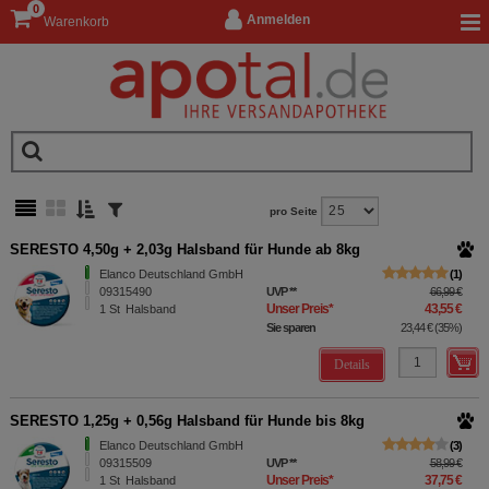
0
Anmelden
Warenkorb
pro Seite
SERESTO 4,50g + 2,03g Halsband für Hunde ab 8kg
Elanco Deutschland GmbH
1
09315490
UVP
**
66,99 €
Unser Preis
*
43,55 €
1
St
Halsband
Sie sparen
23,44 €
(
35%
)
Details
SERESTO 1,25g + 0,56g Halsband für Hunde bis 8kg
Elanco Deutschland GmbH
3
09315509
UVP
**
58,99 €
Unser Preis
*
37,75 €
1
St
Halsband