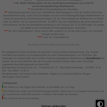
Alle mit
gekennzeichneten Felder sind Pflichtangaben.
*
inkl. MwSt. Rabatte gelten auf den Apothekenverkaufspreis und nicht für
verschreibungspflichtige Medikamente.
**
Unverbindliche Preisempfehlung des Herstellers.
***
Verkaufspreis gemäß Lauer-Taxe; verbindlicher Abrechnungspreis nach der Großen Deutschen
Spezialitätentaxe (sog. Lauer-Taxe) bei Abgabe von nicht verschreibungspflichtigen Medikamenten zu
Lasten der gesetzlichen Krankenversicherungen (z.B. bei Verschreibung des Medikaments an Kinder
unter 12 Jahren), die sich gemäß §129 Abs. 5a SGB V aus dem Abgabepreis des pharmazeutischen
Unternehmens und der Arzneimittelpreisverordnung in der Fassung zum 31.12.2003 ergibt. Es handelt
sich
nicht
um die unverbindliche Preisempfehlung des Herstellers.
****
BK: Beschaffungskosten. Diese Summe fällt zusätzlich an, da der Artikel direkt vom Hersteller
bezogen werden muss.
*****
verw. bis: Verwendbar bis.
Hier können Sie Ihre Cookie-Zustimmung widerrufen
Die angegebenen Preise beinhalten die gesetzlich vorgeschriebene Mehrwertsteuer. Der Versand
innerhalb Deutschlands ist versandkostenfrei bei einem Mindestbestellwert von 13,99 Euro. Bei
Sendungen ins Ausland fallen durch erhöhte Versicherungsgebühren Mehrkosten an
Versandkosten
Bei
Artikeln, die wir ausschließlich über den Hersteller beziehen können, fallen unter Umständen
sogenannte Beschaffungskosten an (siehe BK).
Bad Apotheke Henning Fichter e.K. - Frankfurter Str. 27 - 49214 Bad Rothenfelde - Tel 0800 / 10 11
422 - Fax 05424 / 21 64 47
Preisänderungen und Irrtümer sind vorbehalten. Abgabe nur in haushaltsüblichen Mengen.
Alle Angaben ohne Gewähr.
Verfügbarkeit:
Der Artikel ist in der Regel sofort lieferbar, in Einzelfällen bis zu 6 Tage.
Der Artikel muss direkt vom Hersteller bezogen werden. Daher kann es zu längeren Lieferzeiten und
ggf. Zusatzkosten (siehe BK) kommen. In diesem Fall werden Sie informiert.
Der Artikel ist derzeit nicht lieferbar.
Vertrag widerrufen