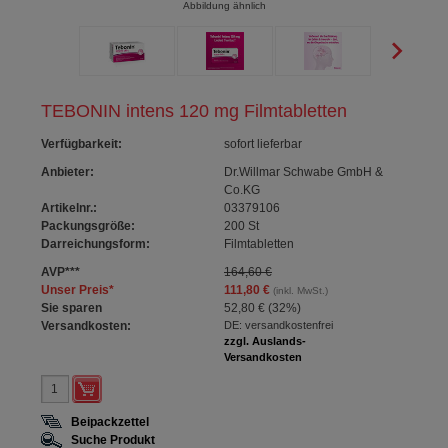
Abbildung ähnlich
TEBONIN intens 120 mg Filmtabletten
Verfügbarkeit
:
sofort lieferbar
Anbieter:
Dr.Willmar Schwabe GmbH &
Co.KG
Artikelnr.:
03379106
Packungsgröße:
200
St
Darreichungsform:
Filmtabletten
AVP
***
164,60 €
Unser Preis
*
111,80 €
(inkl. MwSt.)
Sie sparen
52,80 €
(
32%
)
Versandkosten:
DE: versandkostenfrei
zzgl. Auslands-
Versandkosten
Beipackzettel
Suche Produkt