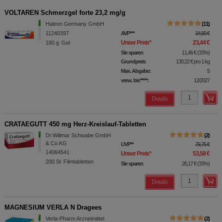
VOLTAREN Schmerzgel forte 23,2 mg/g
Haleon Germany GmbH
11
11240397
AVP
***
34,90 €
Unser Preis
*
23,44 €
180
g
Gel
Sie sparen
11,46 €
(
33%
)
Grundpreis
130,22 €
pro 1 kg
Max. Abgabe:
5
verw. bis*****:
12/2027
Details
CRATAEGUTT 450 mg Herz-Kreislauf-Tabletten
Dr.Willmar Schwabe GmbH
2
& Co.KG
UVP
**
79,75 €
14064541
Unser Preis
*
53,58 €
200
St
Filmtabletten
Sie sparen
26,17 €
(
33%
)
Details
MAGNESIUM VERLA N Dragees
Verla-Pharm Arzneimittel
2