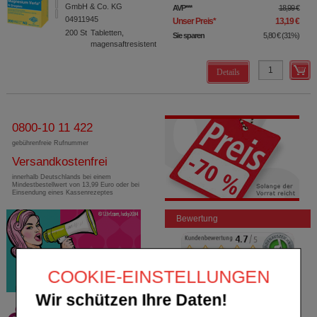
GmbH & Co. KG
AVP
***
18,99 €
04911945
Unser Preis
*
13,19 €
200
St
Tabletten,
Sie sparen
5,80 €
(
31%
)
magensaftresistent
Details
0800-10 11 422
gebührenfreie Rufnummer
Versandkostenfrei
innerhalb Deutschlands bei einem
Mindestbestellwert von 13,99 Euro oder bei
Einsendung eines Kassenrezeptes
Bewertung
COOKIE-EINSTELLUNGEN
Wir schützen Ihre Daten!