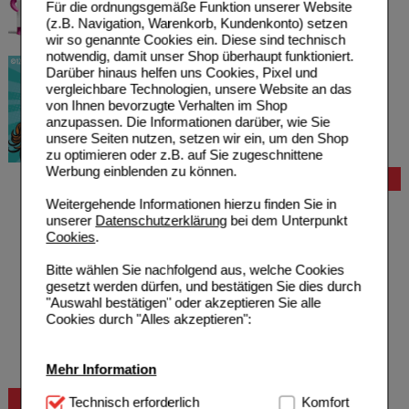
Für die ordnungsgemäße Funktion unserer Website
(z.B. Navigation, Warenkorb, Kundenkonto) setzen
wir so genannte Cookies ein. Diese sind technisch
notwendig, damit unser Shop überhaupt funktioniert.
Darüber hinaus helfen uns Cookies, Pixel und
vergleichbare Technologien, unsere Website an das
von Ihnen bevorzugte Verhalten im Shop
anzupassen. Die Informationen darüber, wie Sie
unsere Seiten nutzen, setzen wir ein, um den Shop
zu optimieren oder z.B. auf Sie zugeschnittene
Werbung einblenden zu können.
Bestellung
Weitergehende Informationen hierzu finden Sie in
Hilfe zur Anmeldung
unserer
Datenschutzerklärung
bei dem Unterpunkt
Hilfe zum Bestellvorgang
Cookies
.
Zahlungsmöglichkeiten
Rezepte einlösen
Bitte wählen Sie nachfolgend aus, welche Cookies
Freiumschläge anfordern
gesetzt werden dürfen, und bestätigen Sie dies durch
Freiumschläge downloaden
"Auswahl bestätigen" oder akzeptieren Sie alle
Auslandsbestellung
Cookies durch "Alles akzeptieren":
Reklamation
Widerrufsformular
Problembehebung
Mehr Information
Bestellschein
Beratung und Service
Technisch Notwendig:
Technisch erforderlich
Hierbei handelt es sich um
Komfort