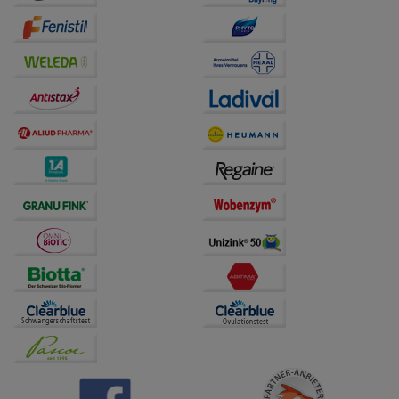
beispielsweise für die Wiedererkennung des
Besuchers oder unsere Seite an bevorzugte
Verhaltensweisen (z.B. Spracheinstellung)
anzupassen. Komfort-Cookies ermöglichen es uns
auch auf Ihre Bedürfnisse zugeschrittene Inhalte
anzuzeigen und unser Partnerprogramm zu
betreiben.
Statistik & Tracking:
Hierüber lassen sich
Informationen über die Art und Weise der Nutzung
unserer Website sammeln, mit deren Hilfe wir unsere
Website weiter für Sie optimieren können, den Inhalt
auf unserer Website aber auch die Werbung auf
Drittseiten möglichst relevant für Sie zu gestalten.
Bitte beachten Sie, dass Daten hierfür teilweise an
Dritte wie z.B. Google oder soziale Medien
übertragen werden.