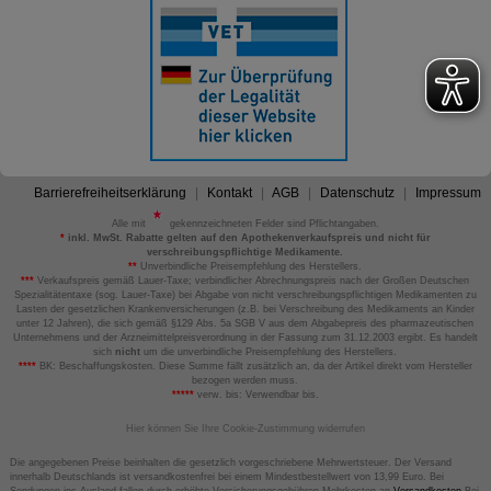
Barrierefreiheitserklärung
Kontakt
AGB
Datenschutz
Impressum
Alle mit
gekennzeichneten Felder sind Pflichtangaben.
*
inkl. MwSt. Rabatte gelten auf den Apothekenverkaufspreis und nicht für
verschreibungspflichtige Medikamente.
**
Unverbindliche Preisempfehlung des Herstellers.
***
Verkaufspreis gemäß Lauer-Taxe; verbindlicher Abrechnungspreis nach der Großen Deutschen
Spezialitätentaxe (sog. Lauer-Taxe) bei Abgabe von nicht verschreibungspflichtigen Medikamenten zu
Lasten der gesetzlichen Krankenversicherungen (z.B. bei Verschreibung des Medikaments an Kinder
unter 12 Jahren), die sich gemäß §129 Abs. 5a SGB V aus dem Abgabepreis des pharmazeutischen
Unternehmens und der Arzneimittelpreisverordnung in der Fassung zum 31.12.2003 ergibt. Es handelt
sich
nicht
um die unverbindliche Preisempfehlung des Herstellers.
****
BK: Beschaffungskosten. Diese Summe fällt zusätzlich an, da der Artikel direkt vom Hersteller
bezogen werden muss.
*****
verw. bis: Verwendbar bis.
Hier können Sie Ihre Cookie-Zustimmung widerrufen
Die angegebenen Preise beinhalten die gesetzlich vorgeschriebene Mehrwertsteuer. Der Versand
innerhalb Deutschlands ist versandkostenfrei bei einem Mindestbestellwert von 13,99 Euro. Bei