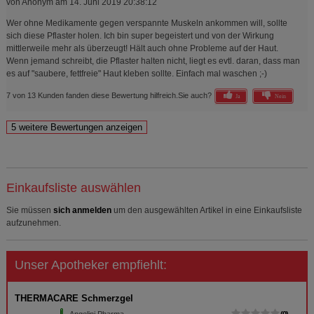
von
Anonym
am
14. Juni 2019 20:38:12
Wer ohne Medikamente gegen verspannte Muskeln ankommen will, sollte
sich diese Pflaster holen. Ich bin super begeistert und von der Wirkung
mittlerweile mehr als überzeugt! Hält auch ohne Probleme auf der Haut.
Wenn jemand schreibt, die Pflaster halten nicht, liegt es evtl. daran, dass man
es auf "saubere, fettfreie" Haut kleben sollte. Einfach mal waschen ;-)
7 von 13 Kunden fanden diese Bewertung hilfreich.
Sie auch?
Ja
Nein
Einkaufsliste auswählen
Sie müssen
sich anmelden
um den ausgewählten Artikel in eine Einkaufsliste
aufzunehmen.
Unser Apotheker empfiehlt:
THERMACARE Schmerzgel
Angelini Pharma
0