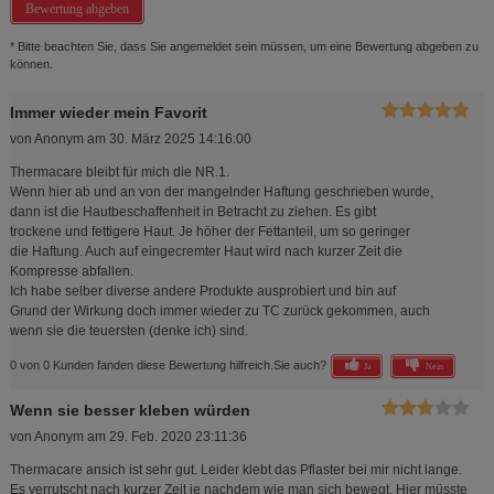
Bewertung abgeben
* Bitte beachten Sie, dass Sie angemeldet sein müssen, um eine Bewertung abgeben zu
können.
Immer wieder mein Favorit
von
Anonym
am
30. März 2025 14:16:00
Thermacare bleibt für mich die NR.1.
Wenn hier ab und an von der mangelnder Haftung geschrieben wurde,
dann ist die Hautbeschaffenheit in Betracht zu ziehen. Es gibt
trockene und fettigere Haut. Je höher der Fettanteil, um so geringer
die Haftung. Auch auf eingecremter Haut wird nach kurzer Zeit die
Kompresse abfallen.
Ich habe selber diverse andere Produkte ausprobiert und bin auf
Grund der Wirkung doch immer wieder zu TC zurück gekommen, auch
wenn sie die teuersten (denke ich) sind.
0 von 0 Kunden fanden diese Bewertung hilfreich.
Sie auch?
Ja
Nein
Wenn sie besser kleben würden
von
Anonym
am
29. Feb. 2020 23:11:36
Thermacare ansich ist sehr gut. Leider klebt das Pflaster bei mir nicht lange.
Es verrutscht nach kurzer Zeit je nachdem wie man sich bewegt. Hier müsste