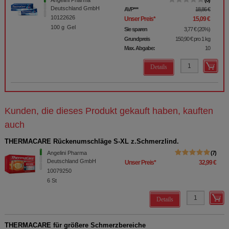
Deutschland GmbH
AVP
***
18,86 €
10122626
Unser Preis
*
15,09 €
100
g
Gel
Sie sparen
3,77 €
(
20%
)
Grundpreis
150,90 €
pro 1 kg
Max. Abgabe:
10
Details
Kunden, die dieses Produkt gekauft haben, kauften
auch
THERMACARE Rückenumschläge S-XL z.Schmerzlind.
Angelini Pharma
7
Deutschland GmbH
Unser Preis
*
32,99 €
10079250
6
St
Details
THERMACARE für größere Schmerzbereiche