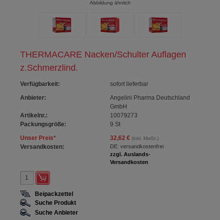
Abbildung ähnlich
THERMACARE Nacken/Schulter Auflagen
z.Schmerzlind.
Verfügbarkeit
:
sofort lieferbar
Anbieter:
Angelini Pharma Deutschland
GmbH
Artikelnr.:
10079273
Packungsgröße:
9
St
Unser Preis
*
32,62 €
(inkl. MwSt.)
Versandkosten:
DE: versandkostenfrei
zzgl. Auslands-
Versandkosten
Beipackzettel
Suche Produkt
Suche Anbieter