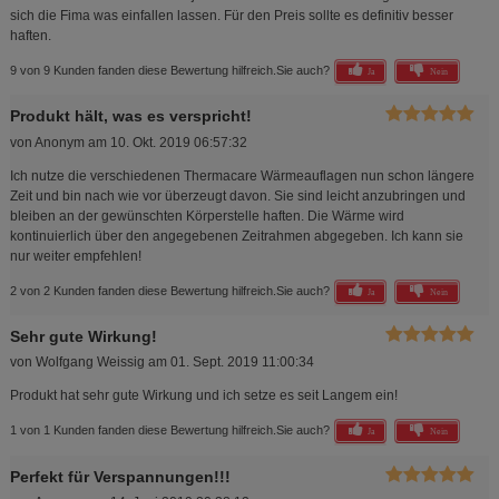
sich die Fima was einfallen lassen. Für den Preis sollte es definitiv besser
haften.
9 von 9 Kunden fanden diese Bewertung hilfreich.
Sie auch?
Ja
Nein
Produkt hält, was es verspricht!
von
Anonym
am
10. Okt. 2019 06:57:32
Ich nutze die verschiedenen Thermacare Wärmeauflagen nun schon längere
Zeit und bin nach wie vor überzeugt davon. Sie sind leicht anzubringen und
bleiben an der gewünschten Körperstelle haften. Die Wärme wird
kontinuierlich über den angegebenen Zeitrahmen abgegeben. Ich kann sie
nur weiter empfehlen!
2 von 2 Kunden fanden diese Bewertung hilfreich.
Sie auch?
Ja
Nein
Sehr gute Wirkung!
von
Wolfgang Weissig
am
01. Sept. 2019 11:00:34
Produkt hat sehr gute Wirkung und ich setze es seit Langem ein!
1 von 1 Kunden fanden diese Bewertung hilfreich.
Sie auch?
Ja
Nein
Perfekt für Verspannungen!!!