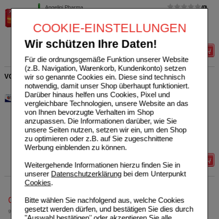
Angelini Pharma
0
Deutschland GmbH
Unser Preis
*
22,05 €
COOKIE-EINSTELLUNGEN
13167262
4
St
Wir schützen Ihre Daten!
Details
Für die ordnungsgemäße Funktion unserer Website
(z.B. Navigation, Warenkorb, Kundenkonto) setzen
wir so genannte Cookies ein. Diese sind technisch
VOLTAREN Schmerzgel forte 23,2 mg/g
notwendig, damit unser Shop überhaupt funktioniert.
Haleon Germany GmbH
11
Darüber hinaus helfen uns Cookies, Pixel und
11240397
AVP
***
34,90 €
vergleichbare Technologien, unsere Website an das
Unser Preis
*
23,44 €
180
g
Gel
von Ihnen bevorzugte Verhalten im Shop
Sie sparen
11,46 €
(
33%
)
anzupassen. Die Informationen darüber, wie Sie
Grundpreis
130,22 €
pro 1 kg
unsere Seiten nutzen, setzen wir ein, um den Shop
Max. Abgabe:
5
zu optimieren oder z.B. auf Sie zugeschnittene
verw. bis*****:
12/2027
Werbung einblenden zu können.
Details
Weitergehende Informationen hierzu finden Sie in
unserer
Datenschutzerklärung
bei dem Unterpunkt
Cookies
.
0800-10 11 422
Bitte wählen Sie nachfolgend aus, welche Cookies
gesetzt werden dürfen, und bestätigen Sie dies durch
gebührenfreie Rufnummer
"Auswahl bestätigen" oder akzeptieren Sie alle