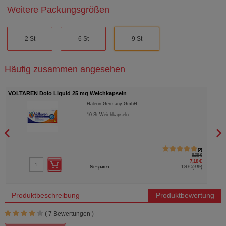
Weitere Packungsgrößen
2 St
6 St
9 St
Häufig zusammen angesehen
VOLTAREN Dolo Liquid 25 mg Weichkapseln
VOLT
Haleon Germany GmbH
10
St
Weichkapseln
2
8,98 €
7,18 €
Sie sparen
1,80 €
(
20%
)
Produktbeschreibung
Produktbewertung
(
7
Bewertungen )