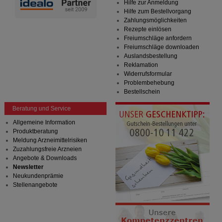
Website weiter für Sie optimieren können, den Inhalt
Hilfe zur Anmeldung
auf unserer Website aber auch die Werbung auf
Hilfe zum Bestellvorgang
Drittseiten möglichst relevant für Sie zu gestalten.
Zahlungsmöglichkeiten
Bitte beachten Sie, dass Daten hierfür teilweise an
Rezepte einlösen
Dritte wie z.B. Google oder soziale Medien
Freiumschläge anfordern
übertragen werden.
Freiumschläge downloaden
Auslandsbestellung
Reklamation
Widerrufsformular
Problembehebung
Bestellschein
Beratung und Service
Allgemeine Information
Produktberatung
Meldung Arzneimittelrisiken
Zuzahlungsfreie Arzneien
Angebote & Downloads
Newsletter
Neukundenprämie
Stellenangebote