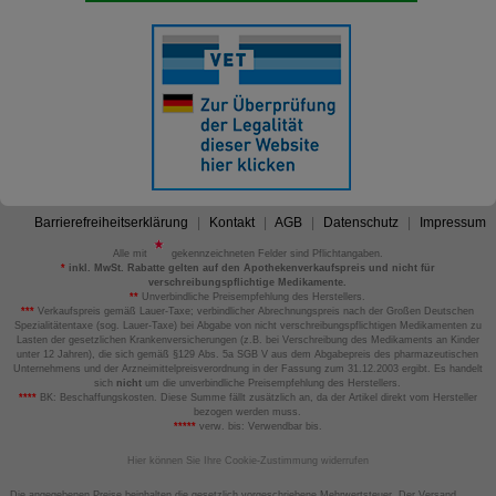
Barrierefreiheitserklärung
Kontakt
AGB
Datenschutz
Impressum
Alle mit
gekennzeichneten Felder sind Pflichtangaben.
*
inkl. MwSt. Rabatte gelten auf den Apothekenverkaufspreis und nicht für
verschreibungspflichtige Medikamente.
**
Unverbindliche Preisempfehlung des Herstellers.
***
Verkaufspreis gemäß Lauer-Taxe; verbindlicher Abrechnungspreis nach der Großen Deutschen
Spezialitätentaxe (sog. Lauer-Taxe) bei Abgabe von nicht verschreibungspflichtigen Medikamenten zu
Lasten der gesetzlichen Krankenversicherungen (z.B. bei Verschreibung des Medikaments an Kinder
unter 12 Jahren), die sich gemäß §129 Abs. 5a SGB V aus dem Abgabepreis des pharmazeutischen
Unternehmens und der Arzneimittelpreisverordnung in der Fassung zum 31.12.2003 ergibt. Es handelt
sich
nicht
um die unverbindliche Preisempfehlung des Herstellers.
****
BK: Beschaffungskosten. Diese Summe fällt zusätzlich an, da der Artikel direkt vom Hersteller
bezogen werden muss.
*****
verw. bis: Verwendbar bis.
Hier können Sie Ihre Cookie-Zustimmung widerrufen
Die angegebenen Preise beinhalten die gesetzlich vorgeschriebene Mehrwertsteuer. Der Versand