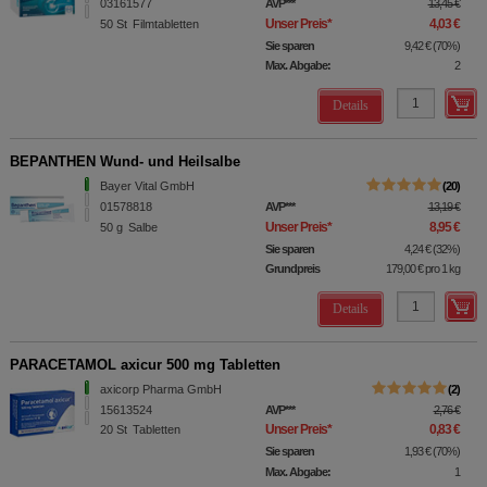
03161577
AVP
***
13,45 €
Unser Preis
*
4,03 €
50
St
Filmtabletten
Sie sparen
9,42 €
(
70%
)
Max. Abgabe:
2
Details
BEPANTHEN Wund- und Heilsalbe
Bayer Vital GmbH
20
01578818
AVP
***
13,19 €
Unser Preis
*
8,95 €
50
g
Salbe
Sie sparen
4,24 €
(
32%
)
Grundpreis
179,00 €
pro 1 kg
Details
PARACETAMOL axicur 500 mg Tabletten
axicorp Pharma GmbH
2
15613524
AVP
***
2,76 €
Unser Preis
*
0,83 €
20
St
Tabletten
Sie sparen
1,93 €
(
70%
)
Max. Abgabe:
1