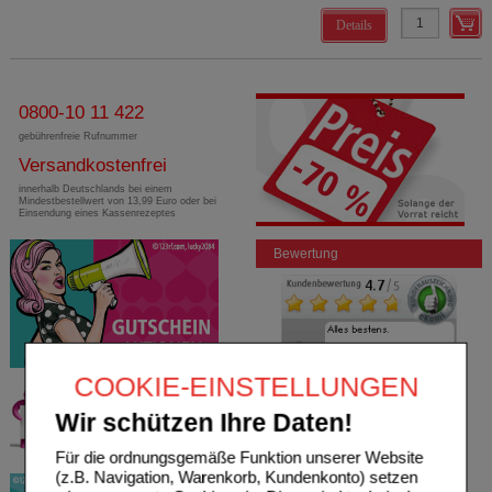
Details
0800-10 11 422
gebührenfreie Rufnummer
Versandkostenfrei
innerhalb Deutschlands bei einem
Mindestbestellwert von 13,99 Euro oder bei
Einsendung eines Kassenrezeptes
Bewertung
COOKIE-EINSTELLUNGEN
Wir schützen Ihre Daten!
Für die ordnungsgemäße Funktion unserer Website
(z.B. Navigation, Warenkorb, Kundenkonto) setzen