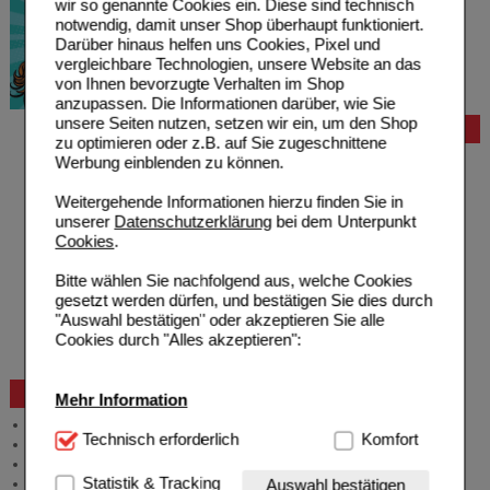
wir so genannte Cookies ein. Diese sind technisch
notwendig, damit unser Shop überhaupt funktioniert.
Darüber hinaus helfen uns Cookies, Pixel und
vergleichbare Technologien, unsere Website an das
von Ihnen bevorzugte Verhalten im Shop
anzupassen. Die Informationen darüber, wie Sie
unsere Seiten nutzen, setzen wir ein, um den Shop
Bestellung
zu optimieren oder z.B. auf Sie zugeschnittene
Hilfe zur Anmeldung
Werbung einblenden zu können.
Hilfe zum Bestellvorgang
Zahlungsmöglichkeiten
Weitergehende Informationen hierzu finden Sie in
Rezepte einlösen
unserer
Datenschutzerklärung
bei dem Unterpunkt
Freiumschläge anfordern
Cookies
.
Freiumschläge downloaden
Auslandsbestellung
Bitte wählen Sie nachfolgend aus, welche Cookies
Reklamation
gesetzt werden dürfen, und bestätigen Sie dies durch
Widerrufsformular
"Auswahl bestätigen" oder akzeptieren Sie alle
Problembehebung
Cookies durch "Alles akzeptieren":
Bestellschein
Beratung und Service
Mehr Information
Allgemeine Information
Technisch Notwendig:
Technisch erforderlich
Hierbei handelt es sich um
Komfort
Produktberatung
Cookies, die für die Grundfunktionen unserer
Meldung Arzneimittelrisiken
Website notwendig sind (z.B. Navigation, Warenkorb,
Statistik & Tracking
Zuzahlungsfreie Arzneien
Auswahl bestätigen