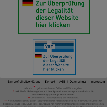
Barrierefreiheitserklärung
Kontakt
AGB
Datenschutz
Impressum
Alle mit
gekennzeichneten Felder sind Pflichtangaben.
*
inkl. MwSt. Rabatte gelten auf den Apothekenverkaufspreis und nicht für
verschreibungspflichtige Medikamente.
**
Unverbindliche Preisempfehlung des Herstellers.
***
Verkaufspreis gemäß Lauer-Taxe; verbindlicher Abrechnungspreis nach der Großen Deutschen
Spezialitätentaxe (sog. Lauer-Taxe) bei Abgabe von nicht verschreibungspflichtigen Medikamenten zu
Lasten der gesetzlichen Krankenversicherungen (z.B. bei Verschreibung des Medikaments an Kinder