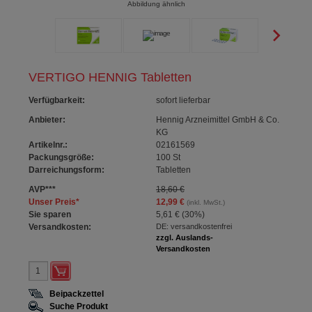
Abbildung ähnlich
VERTIGO HENNIG Tabletten
Verfügbarkeit
:
sofort lieferbar
Anbieter:
Hennig Arzneimittel GmbH & Co.
KG
Artikelnr.:
02161569
Packungsgröße:
100
St
Darreichungsform:
Tabletten
AVP
***
18,60 €
Unser Preis
*
12,99 €
(inkl. MwSt.)
Sie sparen
5,61 €
(
30%
)
Versandkosten:
DE: versandkostenfrei
zzgl. Auslands-
Versandkosten
Beipackzettel
Suche Produkt