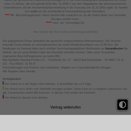
unter 12 Jahren), die sich gemäß §129 Abs. 5a SGB V aus dem Abgabepreis des pharmazeutischen
Unternehmens und der Arzneimittelpreisverordnung in der Fassung zum 31.12.2003 ergibt. Es handelt
sich
nicht
um die unverbindliche Preisempfehlung des Herstellers.
****
BK: Beschaffungskosten. Diese Summe fällt zusätzlich an, da der Artikel direkt vom Hersteller
bezogen werden muss.
*****
verw. bis: Verwendbar bis.
Hier können Sie Ihre Cookie-Zustimmung widerrufen
Die angegebenen Preise beinhalten die gesetzlich vorgeschriebene Mehrwertsteuer. Der Versand
innerhalb Deutschlands ist versandkostenfrei bei einem Mindestbestellwert von 13,99 Euro. Bei
Sendungen ins Ausland fallen durch erhöhte Versicherungsgebühren Mehrkosten an
Versandkosten
Bei
Artikeln, die wir ausschließlich über den Hersteller beziehen können, fallen unter Umständen
sogenannte Beschaffungskosten an (siehe BK).
Bad Apotheke Henning Fichter e.K. - Frankfurter Str. 27 - 49214 Bad Rothenfelde - Tel 0800 / 10 11
422 - Fax 05424 / 21 64 47
Preisänderungen und Irrtümer sind vorbehalten. Abgabe nur in haushaltsüblichen Mengen.
Alle Angaben ohne Gewähr.
Verfügbarkeit:
Der Artikel ist in der Regel sofort lieferbar, in Einzelfällen bis zu 6 Tage.
Der Artikel muss direkt vom Hersteller bezogen werden. Daher kann es zu längeren Lieferzeiten und
ggf. Zusatzkosten (siehe BK) kommen. In diesem Fall werden Sie informiert.
Der Artikel ist derzeit nicht lieferbar.
Vertrag widerrufen