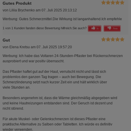
Gutes Produkt
von
Liliia Brychenko
am
07. Juli 2025 20:13:12
Werbung: Gutes Schmerzmittel.Die Wirkung ist langanhaltend.Ich empfehle
1 von 1 Kunden fanden diese Bewertung hilfreich.
Sie auch?
Ja
Nein
Gut
von
Elena Kretsu
am
07. Juli 2025 19:57:20
Werbung: Ich habe das Voltaren 24-Stunden-Pflaster bei Rückenschmerzen
ausprobiert und war positiv überrascht.
Das Pflaster haftet gut auf der Haut, verrutscht nicht und lässt sich
problemlos den ganzen Tag tragen – auch bei Bewegung. Die
Schmerzlinderung setzt nach kurzer Zeit ein und hält wirklich über
viele Stunden an.
Besonders angenehm ist, dass die Wärme gleichmäßig abgegeben wird
und keine Hautreizungen entstanden sind. Der Geruch ist dezent und
nicht störend.
Für akute Muskel- oder Gelenkschmerzen ist dieses Pflaster eine
praktische Alternative zu Salben oder Tabletten. Ich würde es definitiv
wieder verwenden.