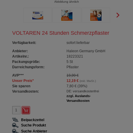
Abbildung ähnlich
VOLTAREN 24 Stunden Schmerzpflaster
Verfügbarkeit
:
sofort lieferbar
Anbieter:
Haleon Germany GmbH
Artikelnr.:
18223321
Packungsgröße:
5
St
Darreichungsform:
Pflaster
AVP
***
19,99 €
Unser Preis
*
12,19 €
(inkl. MwSt.)
Sie sparen
7,80 €
(
39%
)
Versandkosten:
DE: versandkostenfrei
zzgl. Auslands-
Versandkosten
Beipackzettel
Suche Produkt
Suche Anbieter