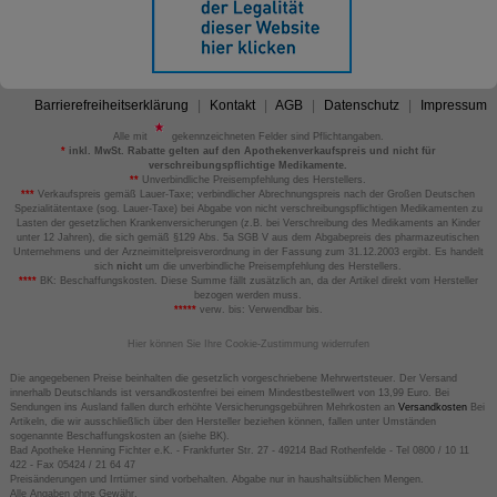
Barrierefreiheitserklärung
Kontakt
AGB
Datenschutz
Impressum
Alle mit
gekennzeichneten Felder sind Pflichtangaben.
*
inkl. MwSt. Rabatte gelten auf den Apothekenverkaufspreis und nicht für
verschreibungspflichtige Medikamente.
**
Unverbindliche Preisempfehlung des Herstellers.
***
Verkaufspreis gemäß Lauer-Taxe; verbindlicher Abrechnungspreis nach der Großen Deutschen
Spezialitätentaxe (sog. Lauer-Taxe) bei Abgabe von nicht verschreibungspflichtigen Medikamenten zu
Lasten der gesetzlichen Krankenversicherungen (z.B. bei Verschreibung des Medikaments an Kinder
unter 12 Jahren), die sich gemäß §129 Abs. 5a SGB V aus dem Abgabepreis des pharmazeutischen
Unternehmens und der Arzneimittelpreisverordnung in der Fassung zum 31.12.2003 ergibt. Es handelt
sich
nicht
um die unverbindliche Preisempfehlung des Herstellers.
****
BK: Beschaffungskosten. Diese Summe fällt zusätzlich an, da der Artikel direkt vom Hersteller
bezogen werden muss.
*****
verw. bis: Verwendbar bis.
Hier können Sie Ihre Cookie-Zustimmung widerrufen
Die angegebenen Preise beinhalten die gesetzlich vorgeschriebene Mehrwertsteuer. Der Versand
innerhalb Deutschlands ist versandkostenfrei bei einem Mindestbestellwert von 13,99 Euro. Bei
Sendungen ins Ausland fallen durch erhöhte Versicherungsgebühren Mehrkosten an
Versandkosten
Bei
Artikeln, die wir ausschließlich über den Hersteller beziehen können, fallen unter Umständen
sogenannte Beschaffungskosten an (siehe BK).
Bad Apotheke Henning Fichter e.K. - Frankfurter Str. 27 - 49214 Bad Rothenfelde - Tel 0800 / 10 11
422 - Fax 05424 / 21 64 47
Preisänderungen und Irrtümer sind vorbehalten. Abgabe nur in haushaltsüblichen Mengen.
Alle Angaben ohne Gewähr.