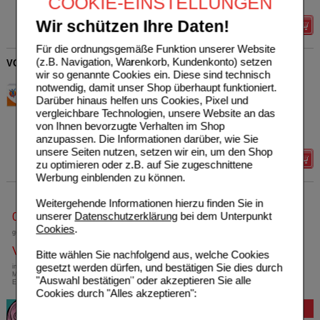
COOKIE-EINSTELLUNGEN
Max. Abgabe:
10
Wir schützen Ihre Daten!
Details
Für die ordnungsgemäße Funktion unserer Website
(z.B. Navigation, Warenkorb, Kundenkonto) setzen
VOLTAREN Dolo 25 mg überzogene Tabletten
wir so genannte Cookies ein. Diese sind technisch
Haleon Germany GmbH
4
notwendig, damit unser Shop überhaupt funktioniert.
00927263
AVP
***
12,61 €
Darüber hinaus helfen uns Cookies, Pixel und
Unser Preis
*
8,09 €
20
St
Tabletten, überzogen
vergleichbare Technologien, unsere Website an das
Sie sparen
4,52 €
(
36%
)
von Ihnen bevorzugte Verhalten im Shop
Max. Abgabe:
2
anzupassen. Die Informationen darüber, wie Sie
unsere Seiten nutzen, setzen wir ein, um den Shop
Details
zu optimieren oder z.B. auf Sie zugeschnittene
Werbung einblenden zu können.
Weitergehende Informationen hierzu finden Sie in
unserer
Datenschutzerklärung
bei dem Unterpunkt
0800-10 11 422
Cookies
.
gebührenfreie Rufnummer
Versandkostenfrei
Bitte wählen Sie nachfolgend aus, welche Cookies
gesetzt werden dürfen, und bestätigen Sie dies durch
innerhalb Deutschlands bei einem
Mindestbestellwert von 13,99 Euro oder bei
"Auswahl bestätigen" oder akzeptieren Sie alle
Einsendung eines Kassenrezeptes
Cookies durch "Alles akzeptieren":
Bewertung