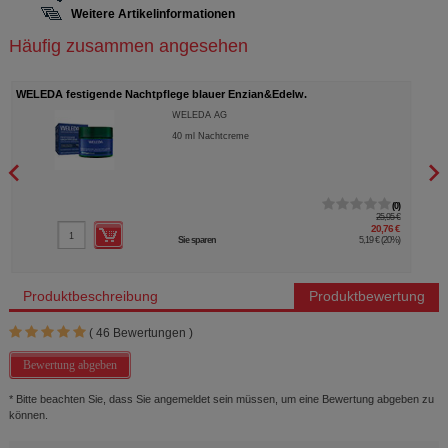
Weitere Artikelinformationen
Häufig zusammen angesehen
WELEDA festigende Nachtpflege blauer Enzian&Edelw.
MEDI
WELEDA AG
40
ml
Nachtcreme
0
25,95 €
20,76 €
Sie sparen
5,19 €
(
20%
)
Produktbeschreibung
Produktbewertung
(
46
Bewertungen )
Bewertung abgeben
* Bitte beachten Sie, dass Sie angemeldet sein müssen, um eine Bewertung abgeben zu
können.