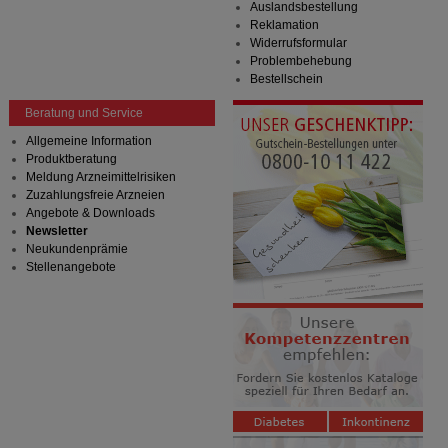
Bitte beachten Sie, dass Daten hierfür teilweise an
Auslandsbestellung
Dritte wie z.B. Google oder soziale Medien
Reklamation
übertragen werden.
Widerrufsformular
Problembehebung
Bestellschein
Beratung und Service
Allgemeine Information
Produktberatung
Meldung Arzneimittelrisiken
Zuzahlungsfreie Arzneien
Angebote & Downloads
Newsletter
Neukundenprämie
Stellenangebote