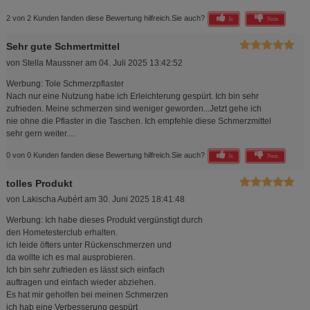
2 von 2 Kunden fanden diese Bewertung hilfreich.
Sie auch?
Ja
Nein
Sehr gute Schmertmittel
von
Stella Maussner
am
04. Juli 2025 13:42:52
Werbung: Tole Schmerzpflaster
Nach nur eine Nutzung habe ich Erleichterung gespürt. Ich bin sehr
zufrieden. Meine schmerzen sind weniger geworden...Jetzt gehe ich
nie ohne die Pflaster in die Taschen. Ich empfehle diese Schmerzmittel
sehr gern weiter....
0 von 0 Kunden fanden diese Bewertung hilfreich.
Sie auch?
Ja
Nein
tolles Produkt
von
Lakischa Aubért
am
30. Juni 2025 18:41:48
Werbung: Ich habe dieses Produkt vergünstigt durch
den Hometesterclub erhalten.
ich leide öfters unter Rückenschmerzen und
da wollte ich es mal ausprobieren.
Ich bin sehr zufrieden es lässt sich einfach
auftragen und einfach wieder abziehen.
Es hat mir geholfen bei meinen Schmerzen
ich hab eine Verbesserung gespürt