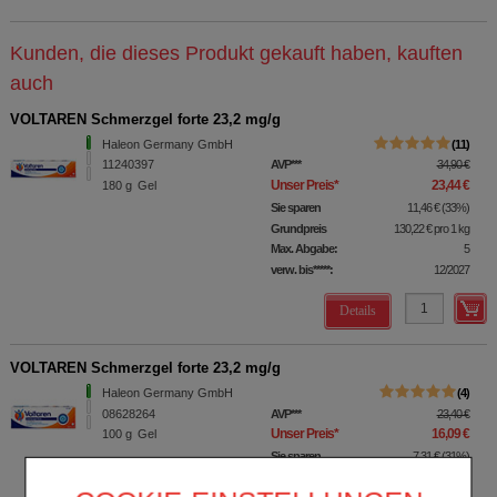
Kunden, die dieses Produkt gekauft haben, kauften
auch
VOLTAREN Schmerzgel forte 23,2 mg/g
Haleon Germany GmbH
11
11240397
AVP
***
34,90 €
Unser Preis
*
23,44 €
180
g
Gel
Sie sparen
11,46 €
(
33%
)
Grundpreis
130,22 €
pro 1 kg
Max. Abgabe:
5
verw. bis*****:
12/2027
Details
VOLTAREN Schmerzgel forte 23,2 mg/g
Haleon Germany GmbH
4
08628264
AVP
***
23,40 €
Unser Preis
*
16,09 €
100
g
Gel
Sie sparen
7,31 €
(
31%
)
Grundpreis
160,90 €
pro 1 kg