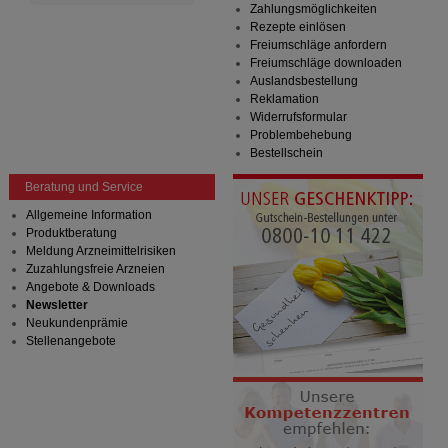
auf unserer Website aber auch die Werbung auf
Zahlungsmöglichkeiten
Drittseiten möglichst relevant für Sie zu gestalten.
Rezepte einlösen
Bitte beachten Sie, dass Daten hierfür teilweise an
Freiumschläge anfordern
Dritte wie z.B. Google oder soziale Medien
Freiumschläge downloaden
übertragen werden.
Auslandsbestellung
Reklamation
Widerrufsformular
Problembehebung
Bestellschein
Beratung und Service
Allgemeine Information
Produktberatung
Meldung Arzneimittelrisiken
Zuzahlungsfreie Arzneien
Angebote & Downloads
Newsletter
Neukundenprämie
Stellenangebote