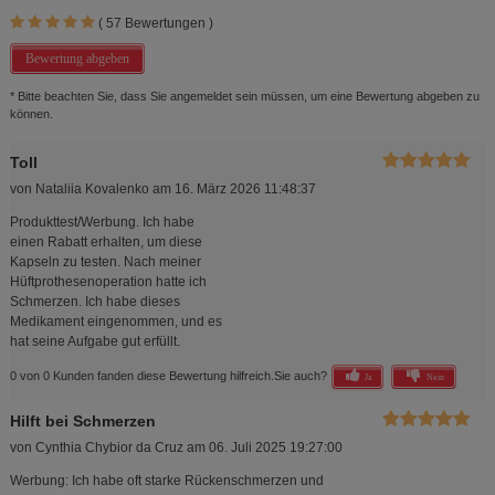
(
57
Bewertungen )
Bewertung abgeben
* Bitte beachten Sie, dass Sie angemeldet sein müssen, um eine Bewertung abgeben zu
können.
Toll
von
Nataliia Kovalenko
am
16. März 2026 11:48:37
Produkttest/Werbung. Ich habe
einen Rabatt erhalten, um diese
Kapseln zu testen. Nach meiner
Hüftprothesenoperation hatte ich
Schmerzen. Ich habe dieses
Medikament eingenommen, und es
hat seine Aufgabe gut erfüllt.
0 von 0 Kunden fanden diese Bewertung hilfreich.
Sie auch?
Ja
Nein
Hilft bei Schmerzen
von
Cynthia Chybior da Cruz
am
06. Juli 2025 19:27:00
Werbung: Ich habe oft starke Rückenschmerzen und