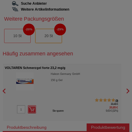
Suche Anbieter
Weitere Artikelinformationen
Weitere Packungsgrößen
20%
29%
10 St
20 St
Häufig zusammen angesehen
VOLTAREN Schmerzgel forte 23,2 mg/g
VOLT
Haleon Germany GmbH
150
g
Gel
3
30,48 €
20,85 €
Sie sparen
9,63 €
(
32%
)
Produktbeschreibung
Produktbewertung