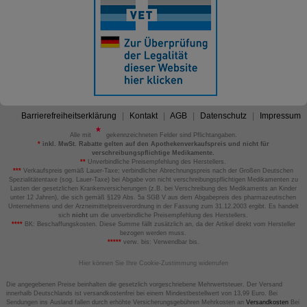
Barrierefreiheitserklärung
Kontakt
AGB
Datenschutz
Impressum
Alle mit
gekennzeichneten Felder sind Pflichtangaben.
*
inkl. MwSt. Rabatte gelten auf den Apothekenverkaufspreis und nicht für
verschreibungspflichtige Medikamente.
**
Unverbindliche Preisempfehlung des Herstellers.
***
Verkaufspreis gemäß Lauer-Taxe; verbindlicher Abrechnungspreis nach der Großen Deutschen
Spezialitätentaxe (sog. Lauer-Taxe) bei Abgabe von nicht verschreibungspflichtigen Medikamenten zu
Lasten der gesetzlichen Krankenversicherungen (z.B. bei Verschreibung des Medikaments an Kinder
unter 12 Jahren), die sich gemäß §129 Abs. 5a SGB V aus dem Abgabepreis des pharmazeutischen
Unternehmens und der Arzneimittelpreisverordnung in der Fassung zum 31.12.2003 ergibt. Es handelt
sich
nicht
um die unverbindliche Preisempfehlung des Herstellers.
****
BK: Beschaffungskosten. Diese Summe fällt zusätzlich an, da der Artikel direkt vom Hersteller
bezogen werden muss.
*****
verw. bis: Verwendbar bis.
Hier können Sie Ihre Cookie-Zustimmung widerrufen
Die angegebenen Preise beinhalten die gesetzlich vorgeschriebene Mehrwertsteuer. Der Versand
innerhalb Deutschlands ist versandkostenfrei bei einem Mindestbestellwert von 13,99 Euro. Bei
Sendungen ins Ausland fallen durch erhöhte Versicherungsgebühren Mehrkosten an
Versandkosten
Bei