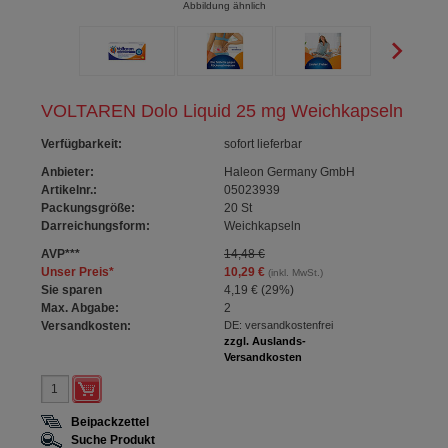
Abbildung ähnlich
VOLTAREN Dolo Liquid 25 mg Weichkapseln
Verfügbarkeit
:
sofort lieferbar
Anbieter:
Haleon Germany GmbH
Artikelnr.:
05023939
Packungsgröße:
20
St
Darreichungsform:
Weichkapseln
AVP
***
14,48 €
Unser Preis
*
10,29 €
(inkl. MwSt.)
Sie sparen
4,19 €
(
29%
)
Max. Abgabe:
2
Versandkosten:
DE: versandkostenfrei
zzgl. Auslands-
Versandkosten
Beipackzettel
Suche Produkt