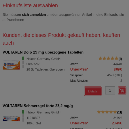
Einkaufsliste auswählen
Sie müssen
sich anmelden
um den ausgewählten Artikel in eine Einkaufsliste
aufzunehmen.
Kunden, die dieses Produkt gekauft haben, kauften
auch
VOLTAREN Dolo 25 mg überzogene Tabletten
Haleon Germany GmbH
4
00927263
AVP
***
12,61 €
Unser Preis
*
8,09 €
20
St
Tabletten, überzogen
Sie sparen
4,52 €
(
36%
)
Max. Abgabe:
2
Details
VOLTAREN Schmerzgel forte 23,2 mg/g
Haleon Germany GmbH
11
11240397
AVP
***
34,90 €
Unser Preis
*
23,44 €
180
g
Gel
Sie sparen
11,46 €
(
33%
)