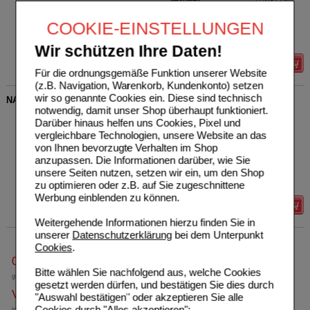
Grundpreis
130,22 €
pro 1 kg
COOKIE-EINSTELLUNGEN
Max. Abgabe:
5
verw. bis*****:
12/2027
Wir schützen Ihre Daten!
Details
Für die ordnungsgemäße Funktion unserer Website
(z.B. Navigation, Warenkorb, Kundenkonto) setzen
wir so genannte Cookies ein. Diese sind technisch
NASENSPRAY-ratiopharm Erwachsene kons.frei
notwendig, damit unser Shop überhaupt funktioniert.
ratiopharm GmbH
7
Darüber hinaus helfen uns Cookies, Pixel und
00999848
UVP
**
7,50 €
vergleichbare Technologien, unsere Website an das
Unser Preis
*
4,15 €
15
ml
Nasenspray
von Ihnen bevorzugte Verhalten im Shop
Sie sparen
3,35 €
(
45%
)
anzupassen. Die Informationen darüber, wie Sie
Grundpreis
276,67 €
pro 1 l
unsere Seiten nutzen, setzen wir ein, um den Shop
Max. Abgabe:
3
zu optimieren oder z.B. auf Sie zugeschnittene
Werbung einblenden zu können.
Details
Weitergehende Informationen hierzu finden Sie in
unserer
Datenschutzerklärung
bei dem Unterpunkt
Cookies
.
0800-10 11 422
Bitte wählen Sie nachfolgend aus, welche Cookies
gebührenfreie Rufnummer
gesetzt werden dürfen, und bestätigen Sie dies durch
Versandkostenfrei
"Auswahl bestätigen" oder akzeptieren Sie alle
Cookies durch "Alles akzeptieren":
innerhalb Deutschlands bei einem