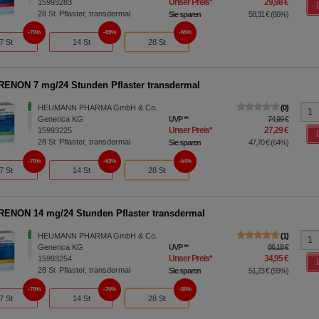
Unser Preis
*
29,98 €
15993283
28
St
Pflaster, transdermal
Sie sparen
58,31 €
(
66%
)
70%
65%
66%
7 St
14 St
28 St
ENON 7 mg/24 Stunden Pflaster transdermal
HEUMANN PHARMA GmbH & Co.
0
Generica KG
UVP
**
74,99 €
Unser Preis
*
27,29 €
15993225
28
St
Pflaster, transdermal
Sie sparen
47,70 €
(
64%
)
70%
63%
64%
7 St
14 St
28 St
ENON 14 mg/24 Stunden Pflaster transdermal
HEUMANN PHARMA GmbH & Co.
1
Generica KG
UVP
**
86,18 €
Unser Preis
*
34,95 €
15993254
28
St
Pflaster, transdermal
Sie sparen
51,23 €
(
59%
)
70%
70%
59%
7 St
14 St
28 St