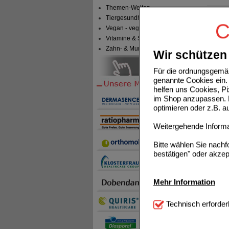
Themen-Welten
Tiergesundheit & Tierbedarf
NIKOFR
C
Vegan - vegetarisch
Vitamine & Sport
Zahn- & Mundpflege
Wir schützen 
Für die ordnungsgemäß
genannte Cookies ein. 
helfen uns Cookies, P
im Shop anzupassen. D
optimieren oder z.B. 
Weitergehende Informat
Bitte wählen Sie nach
bestätigen" oder akzep
Mehr Information
Technisch Notwendi
Technisch erforder
notwendig sind (z.B. N
Komfort:
Diese Cookie