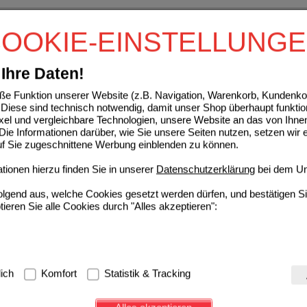
ENON 7 mg/24 Stunden Pflaster transdermal
OOKIE-EINSTELLUNG
HEUMANN PHARMA GmbH & Co.
0
Generica KG
UVP
**
27,55 €
Unser Preis
*
8,27 €
15993202
Ihre Daten!
7
St
Pflaster, transdermal
Sie sparen
19,28 €
(
70%
)
e Funktion unserer Website (z.B. Navigation, Warenkorb, Kundenkon
70%
63%
64%
Diese sind technisch notwendig, damit unser Shop überhaupt funktio
7 St
14 St
28 St
ixel und vergleichbare Technologien, unsere Website an das von Ihne
ie Informationen darüber, wie Sie unsere Seiten nutzen, setzen wir 
auf Sie zugeschnittene Werbung einblenden zu können.
Sortieren nach:
Filtern nach:
pro Seite
ionen hierzu finden Sie in unserer
Datenschutzerklärung
bei dem Un
folgend aus, welche Cookies gesetzt werden dürfen, und bestätigen S
tieren Sie alle Cookies durch "Alles akzeptieren":
g:
Hierbei handelt es sich um Cookies, die für die Grundfunktionen u
lich
Komfort
Statistik & Tracking
avigation, Warenkorb, Kundenkonto), weshalb auf diese nicht verzich
s werden genutzt um das Einkaufserlebnis noch ansprechender zu g