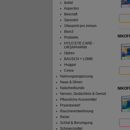
Ipalat
Aspecton
Beecraft
Sanostol
Vitasprint pro immun
Bion3
NIKOFR
Probielle
HYLO EYE CARE -
URSAPHARM
Optrex
BAUSCH + LOMB
Hoggar
Cesra
Nahrungsergänzung
Nase & Ohren
Naturheilkunde
NIKOFR
Nerven, Gedächtnis & Gemüt
Pflanzliche Arzneimittel
Praxisbedarf
Raucherentwöhnung
Reise
Schlaf & Beruhigung
Schmerzmittel