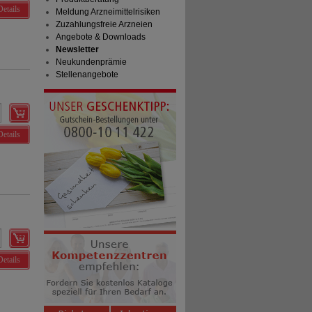
Details
Meldung Arzneimittelrisiken
Zuzahlungsfreie Arzneien
Angebote & Downloads
Newsletter
Neukundenprämie
Stellenangebote
Details
Details