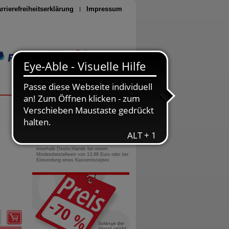
rrierefreiheitserklärung
Impressum
Seite drucken
0800-10 11 422
gebührenfreie Rufnummer
Versandkostenfrei
innerhalb Deutschlands bei einem
Mindestbestellwert von 13,99 Euro oder bei
Einsendung eines Kassenrezeptes