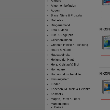
Allergie
Allgemeinbefinden
Augen
Blase, Niere & Prostata
Diabetes
Drogeriemarkt
NIKOFR
Frau & Mann
Fuß- & Nagelpilz
Geschenkideen
Grippale Infekte & Erkältung
Haare & Nägel
Hausapotheke
Heilung der Haut
Herz, Kreislauf & Blut
Homecare
NIKOFR
Homöopathische Mittel
Immunsystem
Kinder
Knochen, Muskeln & Gelenke
Kosmetik
Magen, Darm & Leber
Markenshops
Basica