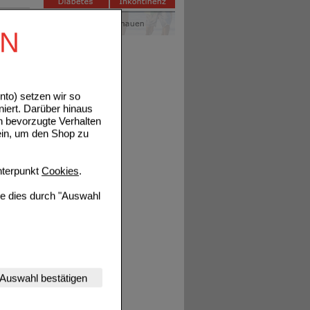
EN
Details
to) setzen wir so
niert. Darüber hinaus
n bevorzugte Verhalten
ein, um den Shop zu
terpunkt
Cookies
.
ie dies durch "Auswahl
nserer Website
Auswahl bestätigen
tet werden kann.
estalten,