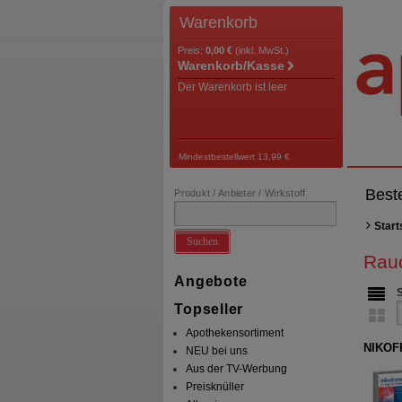
Warenkorb
Preis:
0,00 €
(inkl. MwSt.)
Warenkorb/Kasse
Der Warenkorb ist leer
Mindestbestellwert 13,99 €
Best
Produkt / Anbieter / Wirkstoff
Start
Suchen
Rau
Angebote
Topseller
Apothekensortiment
NIKOFR
NEU bei uns
Aus der TV-Werbung
Preisknüller