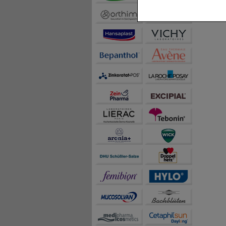
beispielsweise für di
Spracheinstellung) an
Inhalte anzuzeigen un
Statistik & Tracking:
H
sammeln, mit deren Hil
auch die Werbung auf Dr
teilweise an Dritte wi