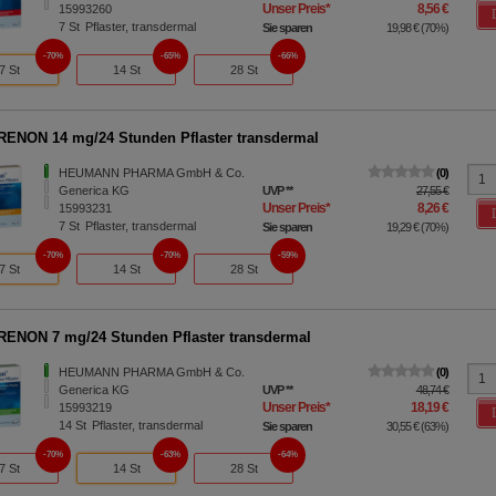
Unser Preis
*
8,56 €
15993260
7
St
Pflaster, transdermal
Sie sparen
19,98 €
(
70%
)
70%
65%
66%
7 St
14 St
28 St
ENON 14 mg/24 Stunden Pflaster transdermal
HEUMANN PHARMA GmbH & Co.
0
Generica KG
UVP
**
27,55 €
Unser Preis
*
8,26 €
15993231
7
St
Pflaster, transdermal
Sie sparen
19,29 €
(
70%
)
70%
70%
59%
7 St
14 St
28 St
ENON 7 mg/24 Stunden Pflaster transdermal
HEUMANN PHARMA GmbH & Co.
0
Generica KG
UVP
**
48,74 €
Unser Preis
*
18,19 €
15993219
14
St
Pflaster, transdermal
Sie sparen
30,55 €
(
63%
)
70%
63%
64%
7 St
14 St
28 St