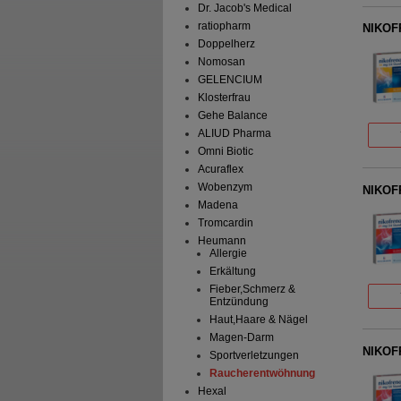
Dr. Jacob's Medical
ratiopharm
NIKOFR
Doppelherz
Nomosan
GELENCIUM
Klosterfrau
Gehe Balance
ALIUD Pharma
Omni Biotic
Acuraflex
Wobenzym
NIKOFR
Madena
Tromcardin
Heumann
Allergie
Erkältung
Fieber,Schmerz &
Entzündung
Haut,Haare & Nägel
Magen-Darm
NIKOFR
Sportverletzungen
Raucherentwöhnung
Hexal