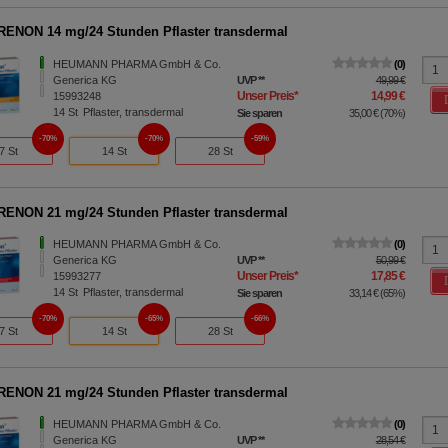
ENON 14 mg/24 Stunden Pflaster transdermal
HEUMANN PHARMA GmbH & Co.
0
Generica KG
UVP
**
49,99 €
Unser Preis
*
14,99 €
15993248
14
St
Pflaster, transdermal
Sie sparen
35,00 €
(
70%
)
70%
70%
59%
7 St
14 St
28 St
ENON 21 mg/24 Stunden Pflaster transdermal
HEUMANN PHARMA GmbH & Co.
0
Generica KG
UVP
**
50,99 €
Unser Preis
*
17,85 €
15993277
14
St
Pflaster, transdermal
Sie sparen
33,14 €
(
65%
)
70%
65%
66%
7 St
14 St
28 St
ENON 21 mg/24 Stunden Pflaster transdermal
HEUMANN PHARMA GmbH & Co.
0
Generica KG
UVP
**
28,54 €