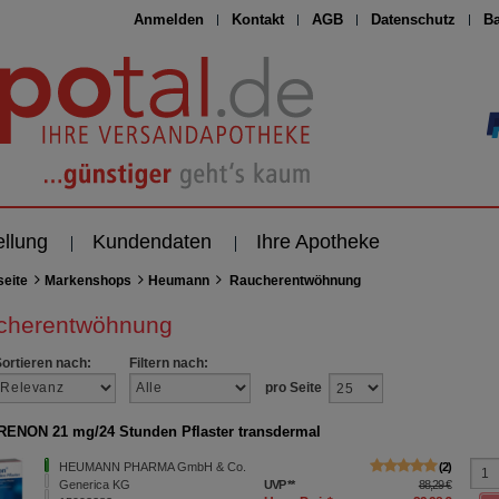
Anmelden
Kontakt
AGB
Datenschutz
Ba
ellung
Kundendaten
Ihre Apotheke
seite
Markenshops
Heumann
Raucherentwöhnung
cherentwöhnung
Sortieren nach:
Filtern nach:
pro Seite
ENON 21 mg/24 Stunden Pflaster transdermal
HEUMANN PHARMA GmbH & Co.
2
Generica KG
UVP
**
88,29 €