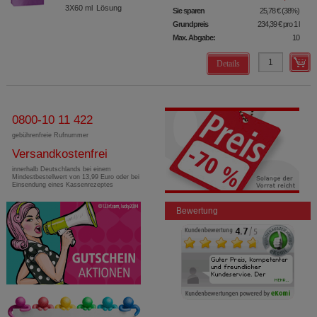
3X60
ml
Lösung
Sie sparen
25,78 €
(
38%
)
Grundpreis
234,39 €
pro 1 l
Max. Abgabe:
10
Details
0800-10 11 422
gebührenfreie Rufnummer
Versandkostenfrei
innerhalb Deutschlands bei einem
Mindestbestellwert von 13,99 Euro oder bei
Einsendung eines Kassenrezeptes
Bewertung