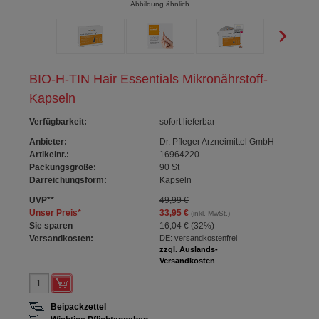
Abbildung ähnlich
BIO-H-TIN Hair Essentials Mikronährstoff-
Kapseln
Verfügbarkeit
:
sofort lieferbar
Anbieter:
Dr. Pfleger Arzneimittel GmbH
Artikelnr.:
16964220
Packungsgröße:
90
St
Darreichungsform:
Kapseln
UVP
**
49,99 €
Unser Preis
*
33,95 €
(inkl. MwSt.)
Sie sparen
16,04 €
(
32%
)
Versandkosten:
DE: versandkostenfrei
zzgl. Auslands-
Versandkosten
Beipackzettel