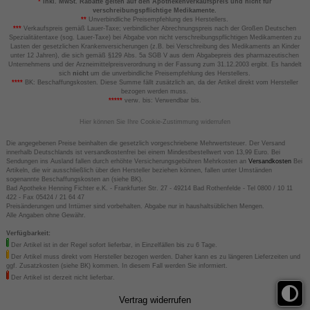
*
inkl. MwSt. Rabatte gelten auf den Apothekenverkaufspreis und nicht für
verschreibungspflichtige Medikamente.
**
Unverbindliche Preisempfehlung des Herstellers.
***
Verkaufspreis gemäß Lauer-Taxe; verbindlicher Abrechnungspreis nach der Großen Deutschen
Spezialitätentaxe (sog. Lauer-Taxe) bei Abgabe von nicht verschreibungspflichtigen Medikamenten zu
Lasten der gesetzlichen Krankenversicherungen (z.B. bei Verschreibung des Medikaments an Kinder
unter 12 Jahren), die sich gemäß §129 Abs. 5a SGB V aus dem Abgabepreis des pharmazeutischen
Unternehmens und der Arzneimittelpreisverordnung in der Fassung zum 31.12.2003 ergibt. Es handelt
sich
nicht
um die unverbindliche Preisempfehlung des Herstellers.
****
BK: Beschaffungskosten. Diese Summe fällt zusätzlich an, da der Artikel direkt vom Hersteller
bezogen werden muss.
*****
verw. bis: Verwendbar bis.
Hier können Sie Ihre Cookie-Zustimmung widerrufen
Die angegebenen Preise beinhalten die gesetzlich vorgeschriebene Mehrwertsteuer. Der Versand
innerhalb Deutschlands ist versandkostenfrei bei einem Mindestbestellwert von 13,99 Euro. Bei
Sendungen ins Ausland fallen durch erhöhte Versicherungsgebühren Mehrkosten an
Versandkosten
Bei
Artikeln, die wir ausschließlich über den Hersteller beziehen können, fallen unter Umständen
sogenannte Beschaffungskosten an (siehe BK).
Bad Apotheke Henning Fichter e.K. - Frankfurter Str. 27 - 49214 Bad Rothenfelde - Tel 0800 / 10 11
422 - Fax 05424 / 21 64 47
Preisänderungen und Irrtümer sind vorbehalten. Abgabe nur in haushaltsüblichen Mengen.
Alle Angaben ohne Gewähr.
Verfügbarkeit:
Der Artikel ist in der Regel sofort lieferbar, in Einzelfällen bis zu 6 Tage.
Der Artikel muss direkt vom Hersteller bezogen werden. Daher kann es zu längeren Lieferzeiten und
ggf. Zusatzkosten (siehe BK) kommen. In diesem Fall werden Sie informiert.
Der Artikel ist derzeit nicht lieferbar.
Vertrag widerrufen