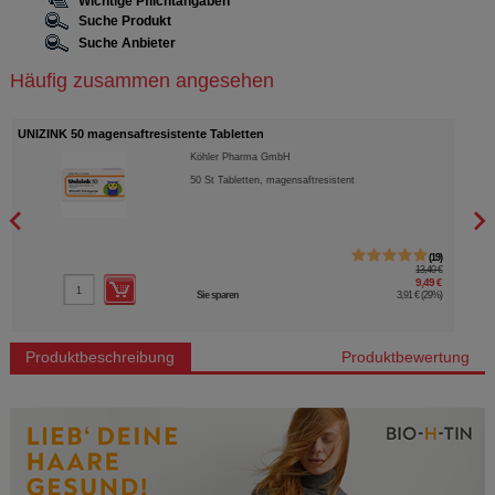
Wichtige Pflichtangaben
Suche Produkt
Suche Anbieter
Häufig zusammen angesehen
BIOTIN+ZINK+Selen f.Haut Haare & Nägel Kapseln
Z
R(h)ein Nutrition & Health GmbH
120
St
Kapseln
19
8
,40 €
43,99 €
49 €
13,19 €
29%
)
Sie sparen
30,80 €
(
70%
)
Produktbeschreibung
Produktbewertung