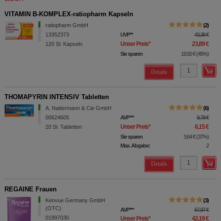
VITAMIN B-KOMPLEX-ratiopharm Kapseln
ratiopharm GmbH
2
13352373
UVP
**
43,39 €
Unser Preis
*
23,89 €
120
St
Kapseln
Sie sparen
19,50 €
(
45%
)
Details
THOMAPYRIN INTENSIV Tabletten
A. Nattermann & Cie GmbH
6
00624605
AVP
***
9,79 €
Unser Preis
*
6,15 €
20
St
Tabletten
Sie sparen
3,64 €
(
37%
)
Max. Abgabe:
2
Details
REGAINE Frauen
Kenvue Germany GmbH
3
(OTC)
AVP
***
67,97 €
01997030
Unser Preis
*
42,19 €