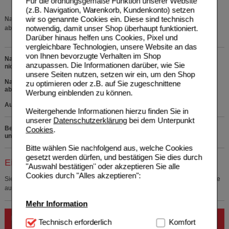
Für die ordnungsgemäße Funktion unserer Website
(z.B. Navigation, Warenkorb, Kundenkonto) setzen
wir so genannte Cookies ein. Diese sind technisch
Nahrungsergänzungsmittel sind kein Ersatz für eine ausgewogene und
notwendig, damit unser Shop überhaupt funktioniert.
abwechslungsreiche Ernährung und eine gesunde Lebensweise.
Darüber hinaus helfen uns Cookies, Pixel und
vergleichbare Technologien, unsere Website an das
von Ihnen bevorzugte Verhalten im Shop
Nahrungsergänzungsmittel. Die empfohlene Verzehrmenge pro Tag darf
anzupassen. Die Informationen darüber, wie Sie
nicht überschritten werden.
unsere Seiten nutzen, setzen wir ein, um den Shop
Nahrungsergänzungsmittel sind kein Ersatz für eine ausgewogene,
zu optimieren oder z.B. auf Sie zugeschnittene
abwechslungsreiche Ernährung und eine gesunde Lebensweise.
Werbung einblenden zu können.
Außerhalb der Reichweite von Kindern lagern.
Weitergehende Informationen hierzu finden Sie in
unserer
Datenschutzerklärung
bei dem Unterpunkt
Bei Fragen zu den Inhaltsstoffen rufen Sie uns bitte kostenfrei
Cookies
.
unter 0800 - 10 11 422 an.
Bitte wählen Sie nachfolgend aus, welche Cookies
gesetzt werden dürfen, und bestätigen Sie dies durch
Einkaufsliste auswählen
"Auswahl bestätigen" oder akzeptieren Sie alle
Cookies durch "Alles akzeptieren":
Sie müssen
sich anmelden
um den ausgewählten Artikel in eine Einkaufsliste
aufzunehmen.
Mehr Information
Unser Apotheker empfiehlt:
Technisch Notwendig:
Technisch erforderlich
Hierbei handelt es sich um
Komfort