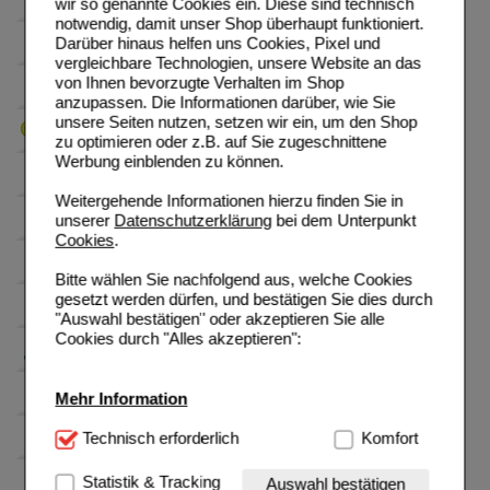
wir so genannte Cookies ein. Diese sind technisch
notwendig, damit unser Shop überhaupt funktioniert.
Darüber hinaus helfen uns Cookies, Pixel und
vergleichbare Technologien, unsere Website an das
von Ihnen bevorzugte Verhalten im Shop
anzupassen. Die Informationen darüber, wie Sie
unsere Seiten nutzen, setzen wir ein, um den Shop
zu optimieren oder z.B. auf Sie zugeschnittene
Werbung einblenden zu können.
Weitergehende Informationen hierzu finden Sie in
unserer
Datenschutzerklärung
bei dem Unterpunkt
Cookies
.
Bitte wählen Sie nachfolgend aus, welche Cookies
gesetzt werden dürfen, und bestätigen Sie dies durch
"Auswahl bestätigen" oder akzeptieren Sie alle
Cookies durch "Alles akzeptieren":
Mehr Information
Technisch Notwendig:
Technisch erforderlich
Hierbei handelt es sich um
Komfort
Cookies, die für die Grundfunktionen unserer
Website notwendig sind (z.B. Navigation, Warenkorb,
Statistik & Tracking
Auswahl bestätigen