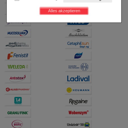
Kundenkonto), weshalb auf diese nicht verzichtet
werden kann.
Alles akzeptieren
Komfort:
Diese Cookies werden genutzt um das
Einkaufserlebnis noch ansprechender zu gestalten,
beispielsweise für die Wiedererkennung des
Besuchers oder unsere Seite an bevorzugte
Verhaltensweisen (z.B. Spracheinstellung)
anzupassen. Komfort-Cookies ermöglichen es uns
auch auf Ihre Bedürfnisse zugeschrittene Inhalte
anzuzeigen und unser Partnerprogramm zu
betreiben.
Statistik & Tracking:
Hierüber lassen sich
Informationen über die Art und Weise der Nutzung
unserer Website sammeln, mit deren Hilfe wir unsere
Website weiter für Sie optimieren können, den Inhalt
auf unserer Website aber auch die Werbung auf
Drittseiten möglichst relevant für Sie zu gestalten.
Bitte beachten Sie, dass Daten hierfür teilweise an
Dritte wie z.B. Google oder soziale Medien
übertragen werden.