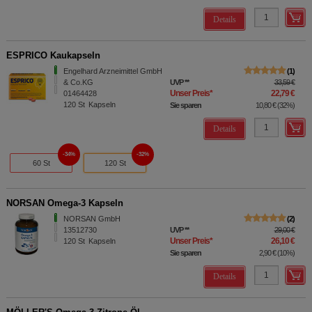
Details
ESPRICO Kaukapseln
Engelhard Arzneimittel GmbH
1
& Co.KG
UVP
**
33,59 €
Unser Preis
*
22,79 €
01464428
120
St
Kapseln
Sie sparen
10,80 €
(
32%
)
Details
34%
32%
60 St
120 St
NORSAN Omega-3 Kapseln
NORSAN GmbH
2
13512730
UVP
**
29,00 €
Unser Preis
*
26,10 €
120
St
Kapseln
Sie sparen
2,90 €
(
10%
)
Details