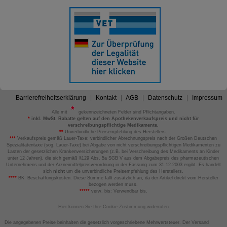
Barrierefreiheitserklärung
Kontakt
AGB
Datenschutz
Impressum
Alle mit
gekennzeichneten Felder sind Pflichtangaben.
*
inkl. MwSt. Rabatte gelten auf den Apothekenverkaufspreis und nicht für
verschreibungspflichtige Medikamente.
**
Unverbindliche Preisempfehlung des Herstellers.
***
Verkaufspreis gemäß Lauer-Taxe; verbindlicher Abrechnungspreis nach der Großen Deutschen
Spezialitätentaxe (sog. Lauer-Taxe) bei Abgabe von nicht verschreibungspflichtigen Medikamenten zu
Lasten der gesetzlichen Krankenversicherungen (z.B. bei Verschreibung des Medikaments an Kinder
unter 12 Jahren), die sich gemäß §129 Abs. 5a SGB V aus dem Abgabepreis des pharmazeutischen
Unternehmens und der Arzneimittelpreisverordnung in der Fassung zum 31.12.2003 ergibt. Es handelt
sich
nicht
um die unverbindliche Preisempfehlung des Herstellers.
****
BK: Beschaffungskosten. Diese Summe fällt zusätzlich an, da der Artikel direkt vom Hersteller
bezogen werden muss.
*****
verw. bis: Verwendbar bis.
Hier können Sie Ihre Cookie-Zustimmung widerrufen
Die angegebenen Preise beinhalten die gesetzlich vorgeschriebene Mehrwertsteuer. Der Versand