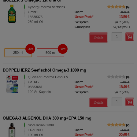
MÖLLER'S Omega-3 Zitrone Öl
Kyberg Pharma Vertriebs
6
GmbH
UVP
**
16,99 €
Unser Preis
*
13,59 €
15638375
250
ml
Öl
Sie sparen
3,40 €
(
20%
)
Grundpreis
54,36 €
pro 1 l
Details
20%
20%
250 ml
500 ml
DOPPELHERZ Seefischöl Omega-3 1000 mg
Queisser Pharma GmbH &
0
Co. KG
UVP
**
23,95 €
Unser Preis
*
18,49 €
06583681
120
St
Kapseln
Sie sparen
5,46 €
(
23%
)
Details
OMEGA-3 ALGENÖL DHA 300 mg+EPA 150 mg
SinoPlaSan GmbH
2
14291900
UVP
**
26,00 €
Unser Preis
*
22,65 €
100
ml
Öl