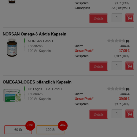
Sie sparen
3,35 €
(
13%
)
Grundpreis
226,50 €
pro 1 l
Details
NORSAN Omega-3 Arktis Kapseln
NORSAN GmbH
0
15638286
UVP
**
19,00 €
Unser Preis
*
17,09 €
120
St
Kapseln
Sie sparen
1,91 €
(
10%
)
Details
OMEGA3-LOGES pflanzlich Kapseln
Dr. Loges + Co. GmbH
0
13980425
UVP
**
49,95 €
Unser Preis
*
39,96 €
120
St
Kapseln
Sie sparen
9,99 €
(
20%
)
Details
20%
20%
60 St
120 St