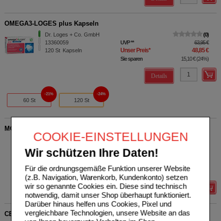
OMEGA3-LOGES plus Kapseln
Dr. Loges + Co. GmbH
0
13360059
UVP
**
63,95 €
Unser Preis
*
48,85 €
120
St
Kapseln
Sie sparen
15,10 €
(
24%
)
Details
21%
24%
60 St
120 St
MÖLLER'S Omega-3 Kids Fruchtgeschmack Öl
COOKIE-EINSTELLUNGEN
Kyberg Pharma Vertriebs
6
GmbH
UVP
**
16,99 €
Wir schützen Ihre Daten!
Unser Preis
*
15,85 €
15638429
250
ml
Öl
Sie sparen
1,14 €
(
7%
)
Für die ordnungsgemäße Funktion unserer Website
Grundpreis
63,40 €
pro 1 l
(z.B. Navigation, Warenkorb, Kundenkonto) setzen
wir so genannte Cookies ein. Diese sind technisch
Details
notwendig, damit unser Shop überhaupt funktioniert.
Darüber hinaus helfen uns Cookies, Pixel und
vergleichbare Technologien, unsere Website an das
CENTROVISION Makula Omega-3 Kapseln