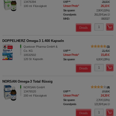
13476394
UVP
**
29,00 €
Unser Preis
*
26,10 €
100
ml
Flüssigkeit
Sie sparen
2,90 €
(
10%
)
Grundpreis
261,00 €
pro 1 l
MHD:
08/2027
Details
DOPPELHERZ Omega-3 1.400 Kapseln
Queisser Pharma GmbH &
1
Co. KG
UVP
**
21,45 €
Unser Preis
*
15,45 €
10532502
120
St
Kapseln
Sie sparen
6,00 €
(
28%
)
Details
NORSAN Omega-3 Total flüssig
NORSAN GmbH
4
13476520
UVP
**
27,00 €
Unser Preis
*
24,30 €
200
ml
Flüssigkeit
Sie sparen
2,70 €
(
10%
)
Grundpreis
121,50 €
pro 1 l
Details