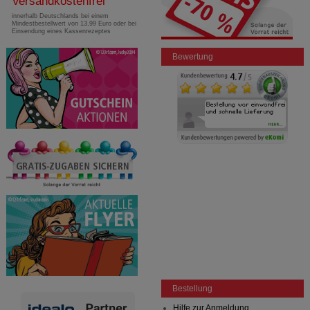
Versandkostenfrei
innerhalb Deutschlands bei einem
Mindestbestellwert von 13,99 Euro oder bei
Einsendung eines Kassenrezeptes
Bewertung
Bestellung
Hilfe zur Anmeldung