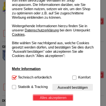
von Ihnen bevorzugte Verhalten im Shop
OmniVision GmbH
0
anzupassen. Die Informationen darüber, wie Sie
15415971
UVP
**
88,49 €
unsere Seiten nutzen, setzen wir ein, um den Shop
Unser Preis
*
64,85 €
270
St
Kapseln
zu optimieren oder z.B. auf Sie zugeschnittene
Sie sparen
23,64 €
(
27%
)
Werbung einblenden zu können.
Details
Weitergehende Informationen hierzu finden Sie in
unserer
Datenschutzerklärung
bei dem Unterpunkt
20%
27%
90 St
270 St
Cookies
.
Bitte wählen Sie nachfolgend aus, welche Cookies
GESUNDFORM Omega-3 1000 mg Kapseln
gesetzt werden dürfen, und bestätigen Sie dies durch
"Auswahl bestätigen" oder akzeptieren Sie alle
PROVITA
8
Cookies durch "Alles akzeptieren":
Apoth.Market.u.Handels
UVP
**
34,95 €
Unser Preis
*
24,08 €
GmbH
02098782
Sie sparen
10,87 €
(
31%
)
180
St
Kapseln
Mehr Information
Details
Technisch Notwendig:
Technisch erforderlich
Hierbei handelt es sich um
Komfort
Cookies, die für die Grundfunktionen unserer
25%
31%
Website notwendig sind (z.B. Navigation, Warenkorb,
Statistik & Tracking
Auswahl bestätigen
100 St
180 St
Kundenkonto), weshalb auf diese nicht verzichtet
werden kann.
Alles akzeptieren
DOPPELHERZ Omega-3 flüssig family system
Komfort:
Diese Cookies werden genutzt um das
Queisser Pharma GmbH &
0