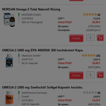
NORSAN Omega-3 Total Naturell flüssig
NORSAN GmbH
2
13476543
UVP
**
27,00 €
Unser Preis
*
24,30 €
200
ml
Flüssigkeit
Sie sparen
2,70 €
(
10%
)
Grundpreis
121,50 €
pro 1 l
Details
OMEGA-3 1000 mg EPA 400/DHA 300 hochdosiert Kaps.
Vitamaze GmbH
21
14347747
UVP
**
23,97 €
Unser Preis
*
19,40 €
90
St
Kapseln
Sie sparen
4,57 €
(
19%
)
Details
OMEGA-3 1000 mg Seefischöl Softgel-Kapseln hochdo.
ZeinPharma Germany
0
GmbH
UVP
**
18,95 €
Unser Preis
*
14,15 €
13721801
140
St
Kapseln
Sie sparen
4,80 €
(
25%
)