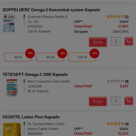
DOPPELHERZ Omega-3 Konzentrat system Kapseln
Queisser Pharma GmbH &
1
Co. KG
UVP
**
36,95 €
Unser Preis
*
27,99 €
07625016
120
St
Kapseln
Sie sparen
8,96 €
(
24%
)
Details
28%
20%
24%
30 St
60 St
120 St
TETESEPT Omega-3 1000 Kapseln
Merz Consumer Care GmbH
0
Unser Preis
*
9,19 €
11313245
80
St
Kapseln
Details
OCUVITE Lutein Plus Kapseln
Dr. Gerhard Mann Chem.-
1
pharm.Fabrik GmbH
UVP
**
65,95 €
Unser Preis
*
51,35 €
09526620