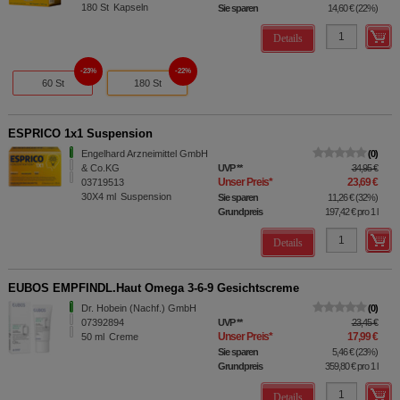
180
St
Kapseln
Sie sparen
14,60 €
(
22%
)
Details
23%
22%
60 St
180 St
ESPRICO 1x1 Suspension
Engelhard Arzneimittel GmbH
0
& Co.KG
UVP
**
34,95 €
Unser Preis
*
23,69 €
03719513
30X4
ml
Suspension
Sie sparen
11,26 €
(
32%
)
Grundpreis
197,42 €
pro 1 l
Details
EUBOS EMPFINDL.Haut Omega 3-6-9 Gesichtscreme
Dr. Hobein (Nachf.) GmbH
0
07392894
UVP
**
23,45 €
Unser Preis
*
17,99 €
50
ml
Creme
Sie sparen
5,46 €
(
23%
)
Grundpreis
359,80 €
pro 1 l
Details