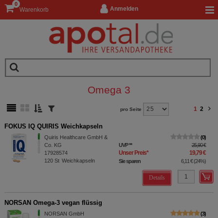
0
Anmelden
Warenkorb
Omega 3
1
2
pro Seite
FOKUS IQ QUIRIS Weichkapseln
Quiris Healthcare GmbH &
0
Co. KG
UVP
**
25,90 €
Unser Preis
*
19,79 €
17928574
120
St
Weichkapseln
Sie sparen
6,11 €
(
24%
)
Details
NORSAN Omega-3 vegan flüssig
NORSAN GmbH
3