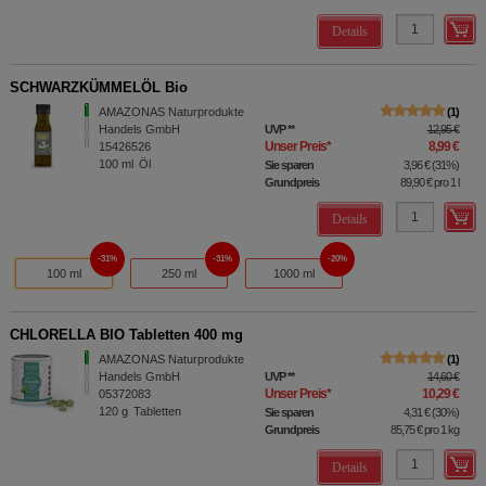
Details
SCHWARZKÜMMELÖL Bio
AMAZONAS Naturprodukte
1
Handels GmbH
UVP
**
12,95 €
Unser Preis
*
8,99 €
15426526
100
ml
Öl
Sie sparen
3,96 €
(
31%
)
Grundpreis
89,90 €
pro 1 l
Details
31%
31%
20%
100 ml
250 ml
1000 ml
CHLORELLA BIO Tabletten 400 mg
AMAZONAS Naturprodukte
1
Handels GmbH
UVP
**
14,60 €
Unser Preis
*
10,29 €
05372083
120
g
Tabletten
Sie sparen
4,31 €
(
30%
)
Grundpreis
85,75 €
pro 1 kg
Details