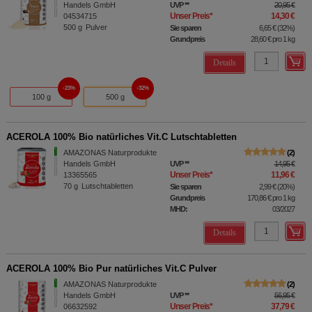
Handels GmbH
UVP
**
20,95 €
Unser Preis
*
14,30 €
04534715
500
g
Pulver
Sie sparen
6,65 €
(
32%
)
Grundpreis
28,60 €
pro 1 kg
Details
23%
32%
100 g
500 g
ACEROLA 100% Bio natürliches Vit.C Lutschtabletten
AMAZONAS Naturprodukte
2
Handels GmbH
UVP
**
14,95 €
Unser Preis
*
11,96 €
13365565
70
g
Lutschtabletten
Sie sparen
2,99 €
(
20%
)
Grundpreis
170,86 €
pro 1 kg
MHD:
03/2027
Details
ACEROLA 100% Bio Pur natürliches Vit.C Pulver
AMAZONAS Naturprodukte
2
Handels GmbH
UVP
**
56,95 €
Unser Preis
*
37,79 €
06632592