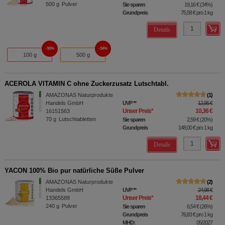
500
g
Pulver
Sie sparen
19,16 €
(
34%
)
Grundpreis
75,58 €
pro 1 kg
Details
30%
34%
100 g
500 g
ACEROLA VITAMIN C ohne Zuckerzusatz Lutschtabl.
AMAZONAS Naturprodukte
1
Handels GmbH
UVP
**
12,95 €
Unser Preis
*
10,36 €
16151563
70
g
Lutschtabletten
Sie sparen
2,59 €
(
20%
)
Grundpreis
148,00 €
pro 1 kg
Details
YACON 100% Bio pur natürliche Süße Pulver
AMAZONAS Naturprodukte
2
Handels GmbH
UVP
**
24,98 €
Unser Preis
*
18,44 €
13365588
240
g
Pulver
Sie sparen
6,54 €
(
26%
)
Grundpreis
76,83 €
pro 1 kg
MHD:
05/2027