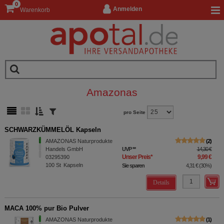
0
Anmelden
Warenkorb
Amazonas
pro Seite
SCHWARZKÜMMELÖL Kapseln
AMAZONAS Naturprodukte
2
Handels GmbH
UVP
**
14,30 €
Unser Preis
*
9,99 €
03295390
100
St
Kapseln
Sie sparen
4,31 €
(
30%
)
Details
MACA 100% pur Bio Pulver
AMAZONAS Naturprodukte
1