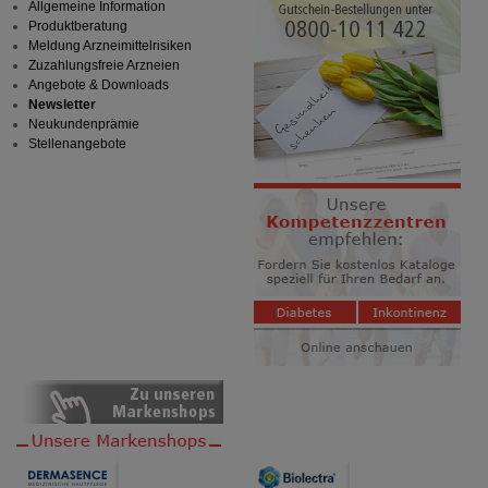
Allgemeine Information
betreiben.
Produktberatung
Meldung Arzneimittelrisiken
Statistik & Tracking:
Hierüber lassen sich
Zuzahlungsfreie Arzneien
Informationen über die Art und Weise der Nutzung
Angebote & Downloads
unserer Website sammeln, mit deren Hilfe wir unsere
Newsletter
Website weiter für Sie optimieren können, den Inhalt
Neukundenprämie
auf unserer Website aber auch die Werbung auf
Stellenangebote
Drittseiten möglichst relevant für Sie zu gestalten.
Bitte beachten Sie, dass Daten hierfür teilweise an
Dritte wie z.B. Google oder soziale Medien
übertragen werden.