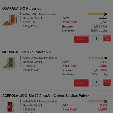
GUARANA BIO Pulver pur
AMAZONAS Naturprodukte
1
Handels GmbH
UVP
**
12,80 €
Unser Preis
*
8,95 €
15331180
100
g
Pulver
Sie sparen
3,85 €
(
30%
)
Grundpreis
89,50 €
pro 1 kg
Details
MORINGA 100% Bio Pulver pur
AMAZONAS Naturprodukte
1
Handels GmbH
UVP
**
19,95 €
Unser Preis
*
12,79 €
11484633
200
g
Pulver
Sie sparen
7,16 €
(
36%
)
Grundpreis
63,95 €
pro 1 kg
Details
ACEROLA 100% Bio 30% nat.Vit.C ohne Zusätze Pulver
AMAZONAS Naturprodukte
3
Handels GmbH
UVP
**
26,90 €
Unser Preis
*
18,29 €
18030102