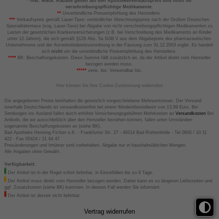
*
inkl. MwSt. Rabatte gelten auf den Apothekenverkaufspreis und nicht für
verschreibungspflichtige Medikamente.
**
Unverbindliche Preisempfehlung des Herstellers.
***
Verkaufspreis gemäß Lauer-Taxe; verbindlicher Abrechnungspreis nach der Großen Deutschen
Spezialitätentaxe (sog. Lauer-Taxe) bei Abgabe von nicht verschreibungspflichtigen Medikamenten zu
Lasten der gesetzlichen Krankenversicherungen (z.B. bei Verschreibung des Medikaments an Kinder
unter 12 Jahren), die sich gemäß §129 Abs. 5a SGB V aus dem Abgabepreis des pharmazeutischen
Unternehmens und der Arzneimittelpreisverordnung in der Fassung zum 31.12.2003 ergibt. Es handelt
sich
nicht
um die unverbindliche Preisempfehlung des Herstellers.
****
BK: Beschaffungskosten. Diese Summe fällt zusätzlich an, da der Artikel direkt vom Hersteller
bezogen werden muss.
*****
verw. bis: Verwendbar bis.
Hier können Sie Ihre Cookie-Zustimmung widerrufen
Die angegebenen Preise beinhalten die gesetzlich vorgeschriebene Mehrwertsteuer. Der Versand
innerhalb Deutschlands ist versandkostenfrei bei einem Mindestbestellwert von 13,99 Euro. Bei
Sendungen ins Ausland fallen durch erhöhte Versicherungsgebühren Mehrkosten an
Versandkosten
Bei
Artikeln, die wir ausschließlich über den Hersteller beziehen können, fallen unter Umständen
sogenannte Beschaffungskosten an (siehe BK).
Bad Apotheke Henning Fichter e.K. - Frankfurter Str. 27 - 49214 Bad Rothenfelde - Tel 0800 / 10 11
422 - Fax 05424 / 21 64 47
Preisänderungen und Irrtümer sind vorbehalten. Abgabe nur in haushaltsüblichen Mengen.
Alle Angaben ohne Gewähr.
Verfügbarkeit:
Der Artikel ist in der Regel sofort lieferbar, in Einzelfällen bis zu 6 Tage.
Der Artikel muss direkt vom Hersteller bezogen werden. Daher kann es zu längeren Lieferzeiten und
ggf. Zusatzkosten (siehe BK) kommen. In diesem Fall werden Sie informiert.
Der Artikel ist derzeit nicht lieferbar.
Vertrag widerrufen