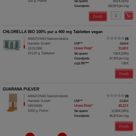
100
g
Pulver
Sie sparen
8,61 €
(
32%
)
Grundpreis
182,90 €
pro 1 kg
Details
CHLORELLA BIO 100% pur a 400 mg Tabletten vegan
AMAZONAS Naturprodukte
0
Handels GmbH
UVP
**
39,50 €
Unser Preis
*
31,60 €
16151586
3X120
g
Tabletten
Sie sparen
7,90 €
(
20%
)
Grundpreis
87,78 €
pro 1 kg
zzgl. BK
****
7,80 €
Details
GUARANA PULVER
AMAZONAS Naturprodukte
0
Handels GmbH
UVP
**
57,90 €
Unser Preis
*
46,32 €
04534690
1000
g
Pulver
Sie sparen
11,58 €
(
20%
)
Grundpreis
46,32 €
pro 1 kg
Details