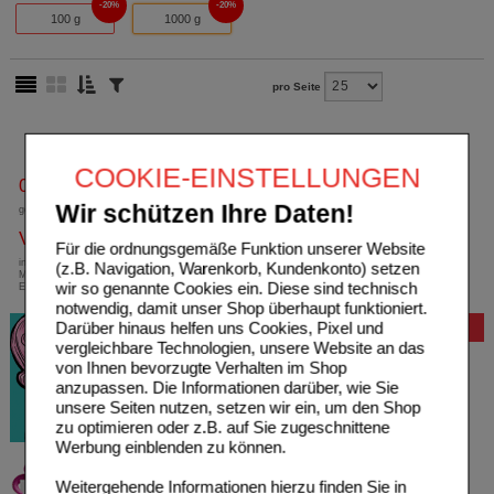
20%
20%
100 g
1000 g
pro Seite
COOKIE-EINSTELLUNGEN
0800-10 11 422
Wir schützen Ihre Daten!
gebührenfreie Rufnummer
Versandkostenfrei
Für die ordnungsgemäße Funktion unserer Website
innerhalb Deutschlands bei einem
(z.B. Navigation, Warenkorb, Kundenkonto) setzen
Mindestbestellwert von 13,99 Euro oder bei
wir so genannte Cookies ein. Diese sind technisch
Einsendung eines Kassenrezeptes
notwendig, damit unser Shop überhaupt funktioniert.
Darüber hinaus helfen uns Cookies, Pixel und
Bewertung
vergleichbare Technologien, unsere Website an das
von Ihnen bevorzugte Verhalten im Shop
anzupassen. Die Informationen darüber, wie Sie
unsere Seiten nutzen, setzen wir ein, um den Shop
zu optimieren oder z.B. auf Sie zugeschnittene
Werbung einblenden zu können.
Weitergehende Informationen hierzu finden Sie in