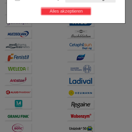
Kundenkonto), weshalb auf diese nicht verzichtet
werden kann.
Alles akzeptieren
Komfort:
Diese Cookies werden genutzt um das
Einkaufserlebnis noch ansprechender zu gestalten,
beispielsweise für die Wiedererkennung des
Besuchers oder unsere Seite an bevorzugte
Verhaltensweisen (z.B. Spracheinstellung)
anzupassen. Komfort-Cookies ermöglichen es uns
auch auf Ihre Bedürfnisse zugeschrittene Inhalte
anzuzeigen und unser Partnerprogramm zu
betreiben.
Statistik & Tracking:
Hierüber lassen sich
Informationen über die Art und Weise der Nutzung
unserer Website sammeln, mit deren Hilfe wir unsere
Website weiter für Sie optimieren können, den Inhalt
auf unserer Website aber auch die Werbung auf
Drittseiten möglichst relevant für Sie zu gestalten.
Bitte beachten Sie, dass Daten hierfür teilweise an
Dritte wie z.B. Google oder soziale Medien
übertragen werden.