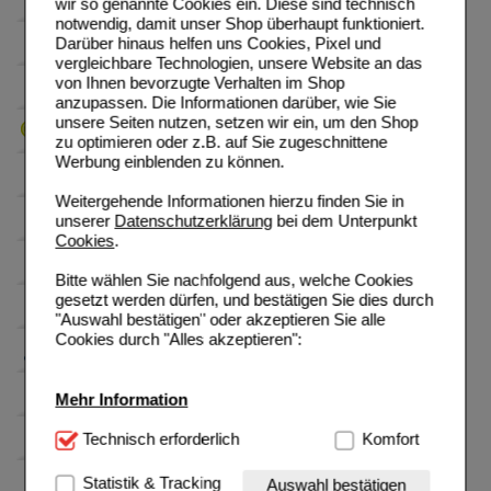
wir so genannte Cookies ein. Diese sind technisch
notwendig, damit unser Shop überhaupt funktioniert.
Darüber hinaus helfen uns Cookies, Pixel und
vergleichbare Technologien, unsere Website an das
von Ihnen bevorzugte Verhalten im Shop
anzupassen. Die Informationen darüber, wie Sie
unsere Seiten nutzen, setzen wir ein, um den Shop
zu optimieren oder z.B. auf Sie zugeschnittene
Werbung einblenden zu können.
Weitergehende Informationen hierzu finden Sie in
unserer
Datenschutzerklärung
bei dem Unterpunkt
Cookies
.
Bitte wählen Sie nachfolgend aus, welche Cookies
gesetzt werden dürfen, und bestätigen Sie dies durch
"Auswahl bestätigen" oder akzeptieren Sie alle
Cookies durch "Alles akzeptieren":
Mehr Information
Technisch Notwendig:
Technisch erforderlich
Hierbei handelt es sich um
Komfort
Cookies, die für die Grundfunktionen unserer
Website notwendig sind (z.B. Navigation, Warenkorb,
Statistik & Tracking
Auswahl bestätigen