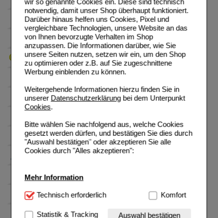
wir so genannte Cookies ein. Diese sind technisch
notwendig, damit unser Shop überhaupt funktioniert.
Darüber hinaus helfen uns Cookies, Pixel und
vergleichbare Technologien, unsere Website an das
von Ihnen bevorzugte Verhalten im Shop
anzupassen. Die Informationen darüber, wie Sie
unsere Seiten nutzen, setzen wir ein, um den Shop
zu optimieren oder z.B. auf Sie zugeschnittene
Werbung einblenden zu können.
Weitergehende Informationen hierzu finden Sie in
unserer
Datenschutzerklärung
bei dem Unterpunkt
Cookies
.
Bitte wählen Sie nachfolgend aus, welche Cookies
gesetzt werden dürfen, und bestätigen Sie dies durch
"Auswahl bestätigen" oder akzeptieren Sie alle
Cookies durch "Alles akzeptieren":
Mehr Information
Technisch Notwendig:
Technisch erforderlich
Hierbei handelt es sich um
Komfort
Cookies, die für die Grundfunktionen unserer
Website notwendig sind (z.B. Navigation, Warenkorb,
Statistik & Tracking
Auswahl bestätigen