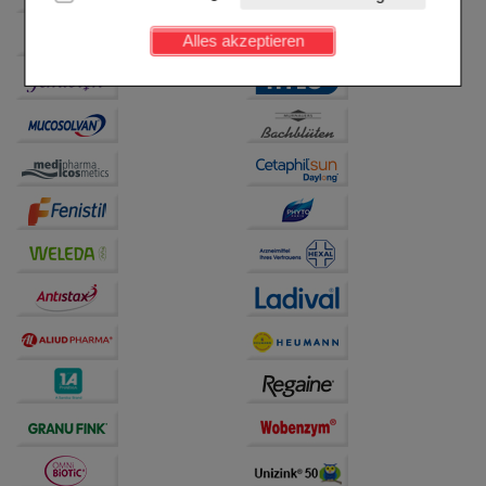
Kundenkonto), weshalb auf diese nicht verzichtet
werden kann.
Alles akzeptieren
Komfort:
Diese Cookies werden genutzt um das
Einkaufserlebnis noch ansprechender zu gestalten,
beispielsweise für die Wiedererkennung des
Besuchers oder unsere Seite an bevorzugte
Verhaltensweisen (z.B. Spracheinstellung)
anzupassen. Komfort-Cookies ermöglichen es uns
auch auf Ihre Bedürfnisse zugeschrittene Inhalte
anzuzeigen und unser Partnerprogramm zu
betreiben.
Statistik & Tracking:
Hierüber lassen sich
Informationen über die Art und Weise der Nutzung
unserer Website sammeln, mit deren Hilfe wir unsere
Website weiter für Sie optimieren können, den Inhalt
auf unserer Website aber auch die Werbung auf
Drittseiten möglichst relevant für Sie zu gestalten.
Bitte beachten Sie, dass Daten hierfür teilweise an
Dritte wie z.B. Google oder soziale Medien
übertragen werden.