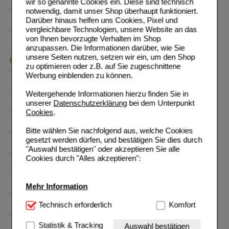
wir so genannte Cookies ein. Diese sind technisch
notwendig, damit unser Shop überhaupt funktioniert.
Darüber hinaus helfen uns Cookies, Pixel und
vergleichbare Technologien, unsere Website an das
von Ihnen bevorzugte Verhalten im Shop
anzupassen. Die Informationen darüber, wie Sie
unsere Seiten nutzen, setzen wir ein, um den Shop
zu optimieren oder z.B. auf Sie zugeschnittene
Werbung einblenden zu können.
Weitergehende Informationen hierzu finden Sie in
unserer
Datenschutzerklärung
bei dem Unterpunkt
Cookies
.
Bitte wählen Sie nachfolgend aus, welche Cookies
gesetzt werden dürfen, und bestätigen Sie dies durch
"Auswahl bestätigen" oder akzeptieren Sie alle
Cookies durch "Alles akzeptieren":
Mehr Information
Technisch Notwendig:
Technisch erforderlich
Hierbei handelt es sich um
Komfort
Cookies, die für die Grundfunktionen unserer
Website notwendig sind (z.B. Navigation, Warenkorb,
Statistik & Tracking
Auswahl bestätigen