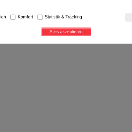
g:
Hierbei handelt es sich um Cookies, die für die Grundfunktionen u
lich
Komfort
Statistik & Tracking
avigation, Warenkorb, Kundenkonto), weshalb auf diese nicht verzich
s werden genutzt um das Einkaufserlebnis noch ansprechender zu g
Alles akzeptieren
e Wiedererkennung des Besuchers oder unsere Seite an bevorzugte Ve
zupassen. Komfort-Cookies ermöglichen es uns auch auf Ihre Bedürf
d unser Partnerprogramm zu betreiben.
ierüber lassen sich Informationen über die Art und Weise der Nutzu
fe wir unsere Website weiter für Sie optimieren können, den Inhalt a
ittseiten möglichst relevant für Sie zu gestalten. Bitte beachten Sie
e z.B. Google oder soziale Medien übertragen werden.