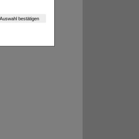
nserer Website
Auswahl bestätigen
tet werden kann.
estalten,
rhaltensweisen (z.B.
nisse zugeschrittene
ng unserer Website
uf unserer Website aber
, dass Daten hierfür