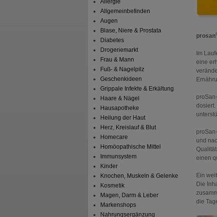
Allergie
Allgemeinbefinden
Augen
Blase, Niere & Prostata
prosan
Diabetes
Drogeriemarkt
Im Lauf
Frau & Mann
eine er
Fuß- & Nagelpilz
verände
Geschenkideen
Ernähru
Grippale Infekte & Erkältung
proSan-
Haare & Nägel
dosiert
Hausapotheke
unterst
Heilung der Haut
Herz, Kreislauf & Blut
proSan-
Homecare
und nac
Homöopathische Mittel
Qualitä
Immunsystem
einen q
Kinder
Ein wei
Knochen, Muskeln & Gelenke
Die Inh
Kosmetik
zusammen
Magen, Darm & Leber
die Tag
Markenshops
Nahrungsergänzung