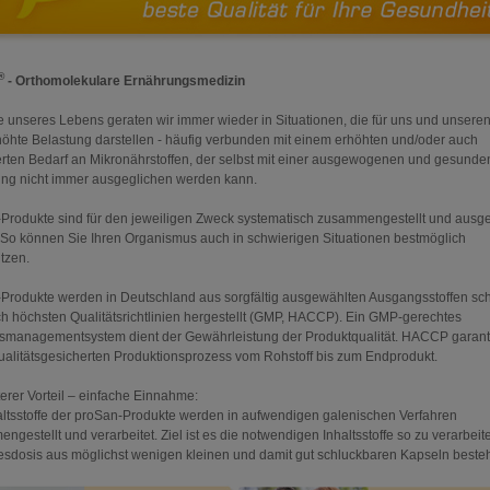
®
- Orthomolekulare Ernährungsmedizin
e unseres Lebens geraten wir immer wieder in Situationen, die für uns und unsere
höhte Belastung darstellen - häufig verbunden mit einem erhöhten und/oder auch
rten Bedarf an Mikronährstoffen, der selbst mit einer ausgewogenen und gesunde
ng nicht immer ausgeglichen werden kann.
Produkte sind für den jeweiligen Zweck systematisch zusammengestellt und aus
. So können Sie Ihren Organismus auch in schwierigen Situationen bestmöglich
ützen.
Produkte werden in Deutschland aus sorgfältig ausgewählten Ausgangsstoffen s
h höchsten Qualitätsrichtlinien hergestellt (GMP, HACCP). Ein GMP-gerechtes
tsmanagementsystem dient der Gewährleistung der Produktqualität. HACCP garanti
ualitätsgesicherten Produktionsprozess vom Rohstoff bis zum Endprodukt.
terer Vorteil – einfache Einnahme:
altsstoffe der proSan-Produkte werden in aufwendigen galenischen Verfahren
gestellt und verarbeitet. Ziel ist es die notwendigen Inhaltsstoffe so zu verarbeit
esdosis aus möglichst wenigen kleinen und damit gut schluckbaren Kapseln besteh