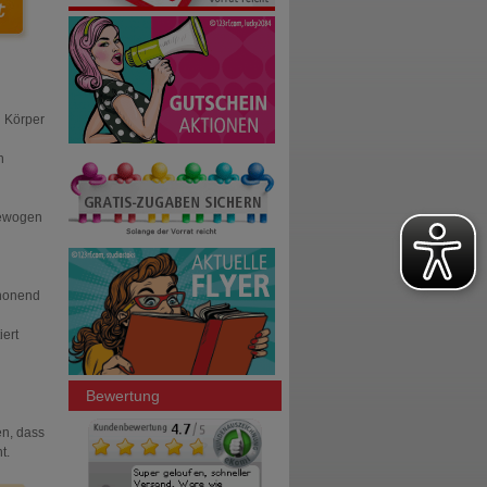
n Körper
n
gewogen
chonend
ert
Bewertung
en, dass
t.