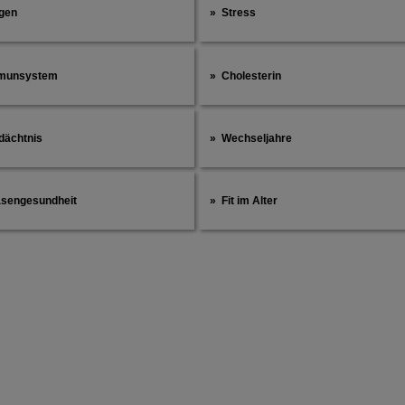
gen
Stress
munsystem
Cholesterin
dächtnis
Wechseljahre
asengesundheit
Fit im Alter