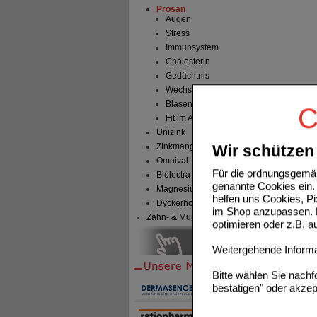
Prosan
Augen
Stress
Immunsystem
Cholesterin
Gedächtnis
Wechseljahre
Blasengesundheit
C
Fit im Alter
Unizink
Zinkmangel
Wir schützen 
Omnival
Für die ordnungsgemäß
Biolectra
genannte Cookies ein. 
Magnesium Verla
helfen uns Cookies, P
Dyckerhoff Pharma
im Shop anzupassen. D
Zahn- & Mundpflege
optimieren oder z.B. 
Weitergehende Informat
Bitte wählen Sie nach
bestätigen" oder akzep