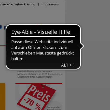
rrierefreiheitserklärung
Impressum
Seite drucken
0800-10 11 422
gebührenfreie Rufnummer
Versandkostenfrei
innerhalb Deutschlands bei einem
Mindestbestellwert von 13,99 Euro oder bei
Einsendung eines Kassenrezeptes