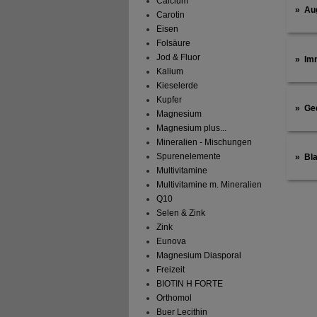
Calcium
Au
Carotin
Eisen
Folsäure
Jod & Fluor
Im
Kalium
Kieselerde
Kupfer
Ge
Magnesium
Magnesium plus...
Mineralien - Mischungen
Spurenelemente
Bl
Multivitamine
Multivitamine m. Mineralien
Q10
Selen & Zink
Zink
Eunova
Magnesium Diasporal
Freizeit
BIOTIN H FORTE
Orthomol
Buer Lecithin