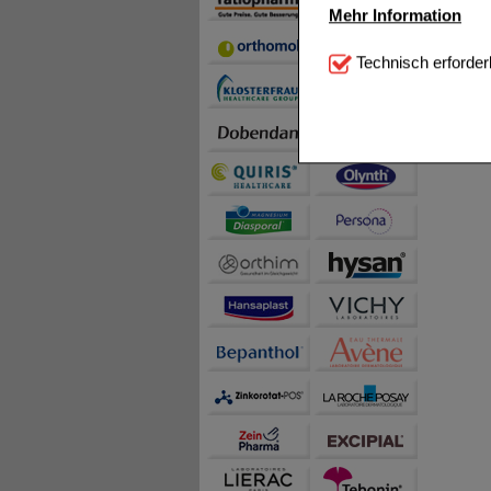
Mehr Information
Technisch Notwendi
Technisch erforder
notwendig sind (z.B. N
Komfort:
Diese Cookie
beispielsweise für di
Spracheinstellung) an
Inhalte anzuzeigen un
Statistik & Tracking:
H
sammeln, mit deren Hil
auch die Werbung auf Dr
teilweise an Dritte wi