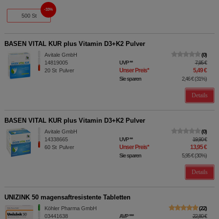
33%
500 St
BASEN VITAL KUR plus Vitamin D3+K2 Pulver
Avitale GmbH
0
14819005
UVP
**
7,95 €
Unser Preis
*
5,49 €
20
St
Pulver
Sie sparen
2,46 €
(
31%
)
Details
BASEN VITAL KUR plus Vitamin D3+K2 Pulver
Avitale GmbH
0
14338665
UVP
**
19,90 €
Unser Preis
*
13,95 €
60
St
Pulver
Sie sparen
5,95 €
(
30%
)
Details
UNIZINK 50 magensaftresistente Tabletten
Köhler Pharma GmbH
22
03441638
AVP
***
22,80 €