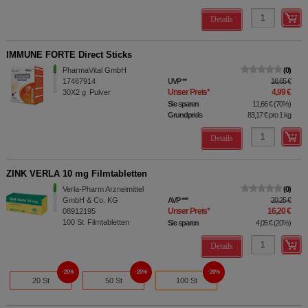
Details
IMMUNE FORTE Direct Sticks
PharmaVital GmbH
0
17467914
UVP
**
16,65 €
Unser Preis
*
4,99 €
30X2
g
Pulver
Sie sparen
11,66 €
(
70%
)
Grundpreis
83,17 €
pro 1 kg
Details
ZINK VERLA 10 mg Filmtabletten
Verla-Pharm Arzneimittel
0
GmbH & Co. KG
AVP
***
20,25 €
Unser Preis
*
16,20 €
08912195
100
St
Filmtabletten
Sie sparen
4,05 €
(
20%
)
Details
20%
20%
20%
20 St
50 St
100 St