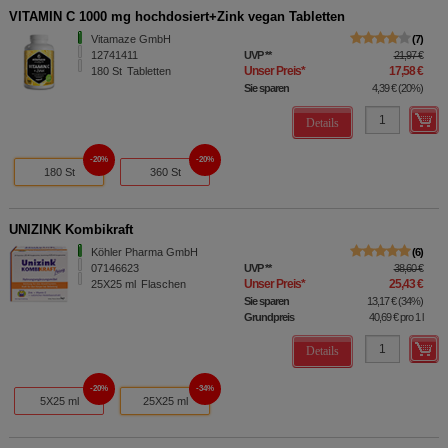
VITAMIN C 1000 mg hochdosiert+Zink vegan Tabletten
Vitamaze GmbH
7
12741411
UVP
**
21,97 €
Unser Preis
*
17,58 €
180
St
Tabletten
Sie sparen
4,39 €
(
20%
)
Details
20%
20%
180 St
360 St
UNIZINK Kombikraft
Köhler Pharma GmbH
6
07146623
UVP
**
38,60 €
Unser Preis
*
25,43 €
25X25
ml
Flaschen
Sie sparen
13,17 €
(
34%
)
Grundpreis
40,69 €
pro 1 l
Details
20%
34%
5X25 ml
25X25 ml