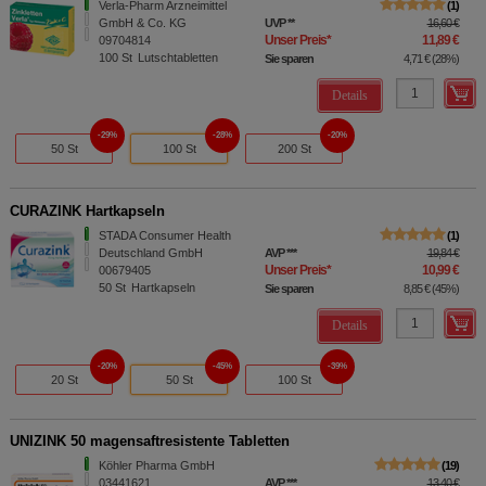
Verla-Pharm Arzneimittel
1
GmbH & Co. KG
UVP
**
16,60 €
Unser Preis
*
11,89 €
09704814
100
St
Lutschtabletten
Sie sparen
4,71 €
(
28%
)
Details
29%
28%
20%
50 St
100 St
200 St
CURAZINK Hartkapseln
STADA Consumer Health
1
Deutschland GmbH
AVP
***
19,84 €
Unser Preis
*
10,99 €
00679405
50
St
Hartkapseln
Sie sparen
8,85 €
(
45%
)
Details
20%
45%
39%
20 St
50 St
100 St
UNIZINK 50 magensaftresistente Tabletten
Köhler Pharma GmbH
19
03441621
AVP
***
13,40 €