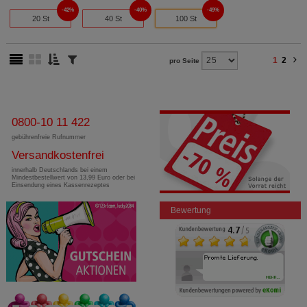
42%
40%
49%
20 St
40 St
100 St
1
2
pro Seite
0800-10 11 422
gebührenfreie Rufnummer
Versandkostenfrei
innerhalb Deutschlands bei einem
Mindestbestellwert von 13,99 Euro oder bei
Einsendung eines Kassenrezeptes
Bewertung