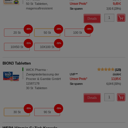
Unser Preis
*
9,49 €
50
St
Tabletten,
magensaftresistent
Sie sparen
3,91 €
(
29%
)
Details
40%
29%
39%
20 St
50 St
100 St
31%
32%
10X50 St
10X100 St
BION3 Tabletten
WICK Pharma -
123
Zweigniederlassung der
UVP
**
19,99 €
Unser Preis
*
13,95 €
Procter & Gamble GmbH
11587178
Sie sparen
6,04 €
(
30%
)
30
St
Tabletten
Details
30%
35%
30 St
90 St