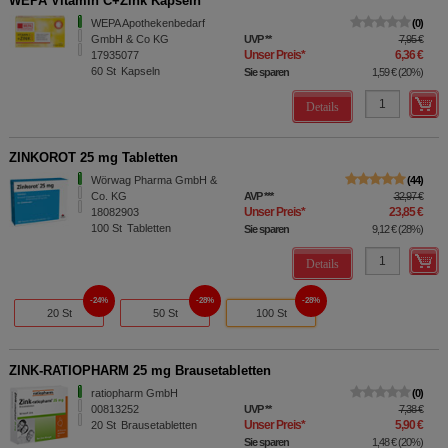
WEPA Vitamin C+Zink Kapseln
WEPA Apothekenbedarf
0
GmbH & Co KG
UVP
**
7,95 €
Unser Preis
*
6,36 €
17935077
60
St
Kapseln
Sie sparen
1,59 €
(
20%
)
Details
ZINKOROT 25 mg Tabletten
Wörwag Pharma GmbH &
44
Co. KG
AVP
***
32,97 €
Unser Preis
*
23,85 €
18082903
100
St
Tabletten
Sie sparen
9,12 €
(
28%
)
Details
24%
28%
28%
20 St
50 St
100 St
ZINK-RATIOPHARM 25 mg Brausetabletten
ratiopharm GmbH
0
00813252
UVP
**
7,38 €
Unser Preis
*
5,90 €
20
St
Brausetabletten
Sie sparen
1,48 €
(
20%
)