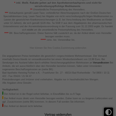
*
inkl. MwSt. Rabatte gelten auf den Apothekenverkaufspreis und nicht für
verschreibungspflichtige Medikamente.
**
Unverbindliche Preisempfehlung des Herstellers.
***
Verkaufspreis gemäß Lauer-Taxe; verbindlicher Abrechnungspreis nach der Großen Deutschen
Spezialitätentaxe (sog. Lauer-Taxe) bei Abgabe von nicht verschreibungspflichtigen Medikamenten zu
Lasten der gesetzlichen Krankenversicherungen (z.B. bei Verschreibung des Medikaments an Kinder
unter 12 Jahren), die sich gemäß §129 Abs. 5a SGB V aus dem Abgabepreis des pharmazeutischen
Unternehmens und der Arzneimittelpreisverordnung in der Fassung zum 31.12.2003 ergibt. Es handelt
sich
nicht
um die unverbindliche Preisempfehlung des Herstellers.
****
BK: Beschaffungskosten. Diese Summe fällt zusätzlich an, da der Artikel direkt vom Hersteller
bezogen werden muss.
*****
verw. bis: Verwendbar bis.
Hier können Sie Ihre Cookie-Zustimmung widerrufen
Die angegebenen Preise beinhalten die gesetzlich vorgeschriebene Mehrwertsteuer. Der Versand
innerhalb Deutschlands ist versandkostenfrei bei einem Mindestbestellwert von 13,99 Euro. Bei
Sendungen ins Ausland fallen durch erhöhte Versicherungsgebühren Mehrkosten an
Versandkosten
Bei
Artikeln, die wir ausschließlich über den Hersteller beziehen können, fallen unter Umständen
sogenannte Beschaffungskosten an (siehe BK).
Bad Apotheke Henning Fichter e.K. - Frankfurter Str. 27 - 49214 Bad Rothenfelde - Tel 0800 / 10 11
422 - Fax 05424 / 21 64 47
Preisänderungen und Irrtümer sind vorbehalten. Abgabe nur in haushaltsüblichen Mengen.
Alle Angaben ohne Gewähr.
Verfügbarkeit:
Der Artikel ist in der Regel sofort lieferbar, in Einzelfällen bis zu 6 Tage.
Der Artikel muss direkt vom Hersteller bezogen werden. Daher kann es zu längeren Lieferzeiten und
ggf. Zusatzkosten (siehe BK) kommen. In diesem Fall werden Sie informiert.
Der Artikel ist derzeit nicht lieferbar.
Vertrag widerrufen