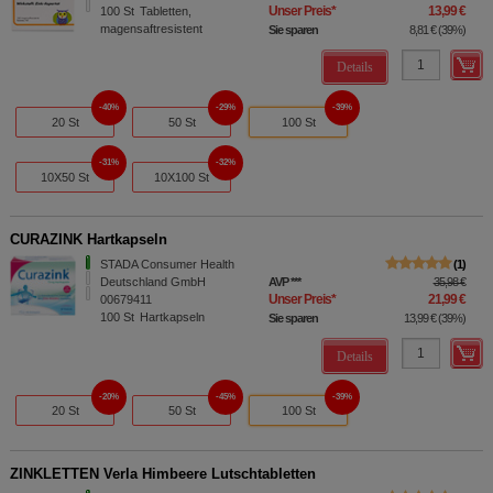
Unser Preis
*
13,99 €
100
St
Tabletten,
magensaftresistent
Sie sparen
8,81 €
(
39%
)
Details
40%
29%
39%
20 St
50 St
100 St
31%
32%
10X50 St
10X100 St
CURAZINK Hartkapseln
STADA Consumer Health
1
Deutschland GmbH
AVP
***
35,98 €
Unser Preis
*
21,99 €
00679411
100
St
Hartkapseln
Sie sparen
13,99 €
(
39%
)
Details
20%
45%
39%
20 St
50 St
100 St
ZINKLETTEN Verla Himbeere Lutschtabletten