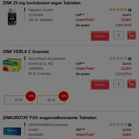
ZINK 25 mg hochdosiert vegan Tabletten
Vitamaze GmbH
4
12741486
UVP
**
16,97 €
Unser Preis
*
13,58 €
180
St
Tabletten
Sie sparen
3,39 €
(
20%
)
Details
ZINK VERLA C Granulat
Verla-Pharm Arzneimittel
0
GmbH & Co. KG
UVP
**
15,40 €
Unser Preis
*
11,29 €
13599932
50
St
Granulat
Sie sparen
4,11 €
(
27%
)
Details
20%
27%
20 St
50 St
ZINKOROTAT POS magensaftresistente Tabletten
URSAPHARM Arzneimittel
0
GmbH
AVP
***
12,40 €
Unser Preis
*
8,49 €
06340895