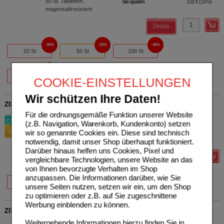
50
St
Tabletten,
Sie sparen
3,91 €
(
32%
)
magensaftresistent
Details
30%
32%
36%
20 St
50 St
100 St
33%
500 St
COOKIE-EINSTELLUNGEN
Wir schützen Ihre Daten!
ZINKLETTEN Verla Orange Lutschtabletten
Für die ordnungsgemäße Funktion unserer Website
Verla-Pharm Arzneimittel
0
(z.B. Navigation, Warenkorb, Kundenkonto) setzen
GmbH & Co. KG
UVP
**
16,60 €
Unser Preis
*
11,69 €
wir so genannte Cookies ein. Diese sind technisch
09704820
100
St
Lutschtabletten
Sie sparen
4,91 €
(
30%
)
notwendig, damit unser Shop überhaupt funktioniert.
Darüber hinaus helfen uns Cookies, Pixel und
Details
vergleichbare Technologien, unsere Website an das
von Ihnen bevorzugte Verhalten im Shop
anzupassen. Die Informationen darüber, wie Sie
29%
30%
20%
50 St
100 St
200 St
unsere Seiten nutzen, setzen wir ein, um den Shop
zu optimieren oder z.B. auf Sie zugeschnittene
Werbung einblenden zu können.
ZINK HEXAL Brausetabletten
Weitergehende Informationen hierzu finden Sie in
Hexal AG
0