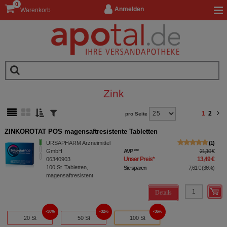
0
Anmelden
Warenkorb
Zink
1
2
pro Seite
ZINKOROTAT POS magensaftresistente Tabletten
URSAPHARM Arzneimittel
1
GmbH
AVP
***
21,10 €
Unser Preis
*
13,49 €
06340903
100
St
Tabletten,
Sie sparen
7,61 €
(
36%
)
magensaftresistent
Details
30%
32%
36%
20 St
50 St
100 St