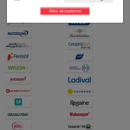
Kundenkonto), weshalb auf diese nicht verzichtet
werden kann.
Alles akzeptieren
Komfort:
Diese Cookies werden genutzt um das
Einkaufserlebnis noch ansprechender zu gestalten,
beispielsweise für die Wiedererkennung des
Besuchers oder unsere Seite an bevorzugte
Verhaltensweisen (z.B. Spracheinstellung)
anzupassen. Komfort-Cookies ermöglichen es uns
auch auf Ihre Bedürfnisse zugeschrittene Inhalte
anzuzeigen und unser Partnerprogramm zu
betreiben.
Statistik & Tracking:
Hierüber lassen sich
Informationen über die Art und Weise der Nutzung
unserer Website sammeln, mit deren Hilfe wir unsere
Website weiter für Sie optimieren können, den Inhalt
auf unserer Website aber auch die Werbung auf
Drittseiten möglichst relevant für Sie zu gestalten.
Bitte beachten Sie, dass Daten hierfür teilweise an
Dritte wie z.B. Google oder soziale Medien
übertragen werden.