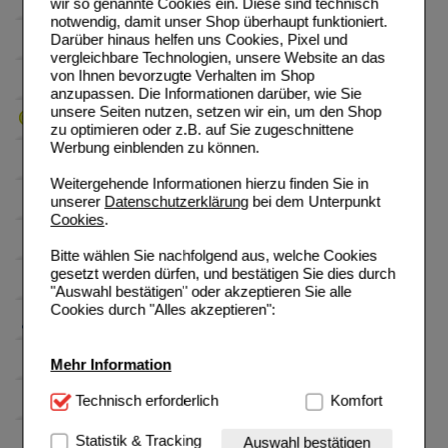
wir so genannte Cookies ein. Diese sind technisch
notwendig, damit unser Shop überhaupt funktioniert.
Darüber hinaus helfen uns Cookies, Pixel und
vergleichbare Technologien, unsere Website an das
von Ihnen bevorzugte Verhalten im Shop
anzupassen. Die Informationen darüber, wie Sie
unsere Seiten nutzen, setzen wir ein, um den Shop
zu optimieren oder z.B. auf Sie zugeschnittene
Werbung einblenden zu können.
Weitergehende Informationen hierzu finden Sie in
unserer
Datenschutzerklärung
bei dem Unterpunkt
Cookies
.
Bitte wählen Sie nachfolgend aus, welche Cookies
gesetzt werden dürfen, und bestätigen Sie dies durch
"Auswahl bestätigen" oder akzeptieren Sie alle
Cookies durch "Alles akzeptieren":
Mehr Information
Technisch Notwendig:
Technisch erforderlich
Hierbei handelt es sich um
Komfort
Cookies, die für die Grundfunktionen unserer
Website notwendig sind (z.B. Navigation, Warenkorb,
Statistik & Tracking
Auswahl bestätigen