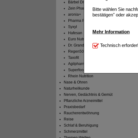
Bärbel Drexel
Zein Pharma
Bitte wählen Sie nach
bestätigen" oder akzep
aronia+
Pharma Peter
Syxyl
Mehr Information
Hafesan
Euro Nutrador B.V.
Technisch Notwendi
Technisch erforder
Dr. Grandel
notwendig sind (z.B. N
Regen50
Taxofit
Komfort:
Diese Cookie
Agilpharma
beispielsweise für di
Superfoods
Spracheinstellung) an
Inhalte anzuzeigen un
Rhein Nutrition
Nase & Ohren
Statistik & Tracking:
H
Naturheilkunde
sammeln, mit deren Hil
Nerven, Gedächtnis & Gemüt
auch die Werbung auf Dr
Pflanzliche Arzneimittel
teilweise an Dritte wi
Praxisbedarf
Raucherentwöhnung
Reise
Schlaf & Beruhigung
Schmerzmittel
Themen-Welten