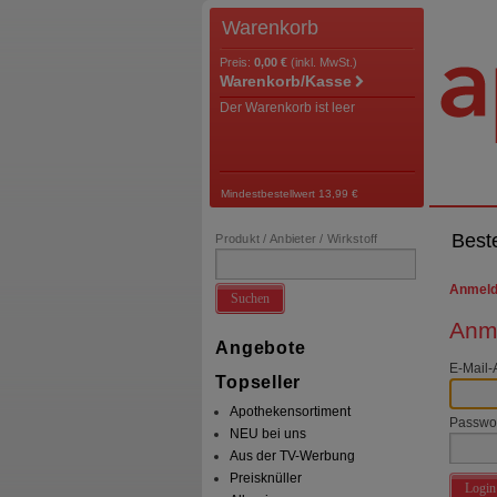
Warenkorb
Preis:
0,00 €
(inkl. MwSt.)
Warenkorb/Kasse
Der Warenkorb ist leer
Mindestbestellwert 13,99 €
Best
Produkt / Anbieter / Wirkstoff
Anmel
Suchen
Anme
Angebote
E-Mail-
Topseller
Apothekensortiment
Passwo
NEU bei uns
Aus der TV-Werbung
Preisknüller
Login