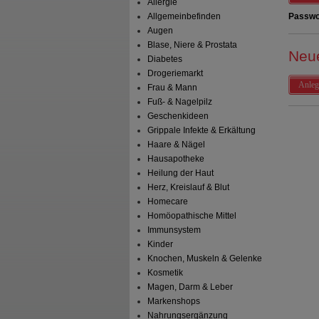
Allergie
Allgemeinbefinden
Passwo
Augen
Blase, Niere & Prostata
Neu
Diabetes
Drogeriemarkt
Anleg
Frau & Mann
Fuß- & Nagelpilz
Geschenkideen
Grippale Infekte & Erkältung
Haare & Nägel
Hausapotheke
Heilung der Haut
Herz, Kreislauf & Blut
Homecare
Homöopathische Mittel
Immunsystem
Kinder
Knochen, Muskeln & Gelenke
Kosmetik
Magen, Darm & Leber
Markenshops
Nahrungsergänzung