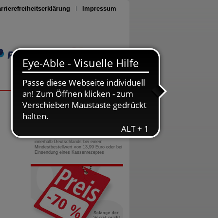
rrierefreiheitserklärung
Impressum
Seite drucken
0800-10 11 422
gebührenfreie Rufnummer
Versandkostenfrei
innerhalb Deutschlands bei einem
Mindestbestellwert von 13,99 Euro oder bei
Einsendung eines Kassenrezeptes