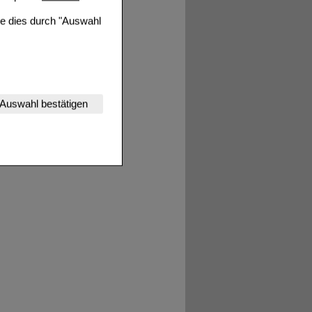
ie dies durch "Auswahl
nserer Website
Auswahl bestätigen
tet werden kann.
estalten,
rhaltensweisen (z.B.
nisse zugeschrittene
ng unserer Website
uf unserer Website aber
, dass Daten hierfür