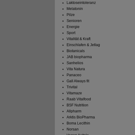
Laktoseintoleranz
Melatonin
Pilze
Senioren
Energie
Sport
Vitalität & Kraft
Einschlafen & Jetlag
Biotanicals
JAB biopharma
Sanhelios
Vita Natura
Panaceo
Gall Always fit
Trivital
Vitamaze
Raab Vitalfood
BSF Nutrition
Allpharm
Arktis BioPharma
Boma Lecithin
Norsan