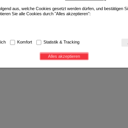
folgend aus, welche Cookies gesetzt werden dürfen, und bestätigen S
tieren Sie alle Cookies durch "Alles akzeptieren":
g:
Hierbei handelt es sich um Cookies, die für die Grundfunktionen u
lich
Komfort
Statistik & Tracking
avigation, Warenkorb, Kundenkonto), weshalb auf diese nicht verzich
s werden genutzt um das Einkaufserlebnis noch ansprechender zu g
Alles akzeptieren
e Wiedererkennung des Besuchers oder unsere Seite an bevorzugte Ve
zupassen. Komfort-Cookies ermöglichen es uns auch auf Ihre Bedürf
d unser Partnerprogramm zu betreiben.
ierüber lassen sich Informationen über die Art und Weise der Nutzu
fe wir unsere Website weiter für Sie optimieren können, den Inhalt a
ittseiten möglichst relevant für Sie zu gestalten. Bitte beachten Sie
e z.B. Google oder soziale Medien übertragen werden.