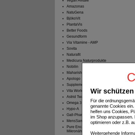
Vegan Avitale
Amazonas
NatuGena
BjökoVit
PlantaVis
Better Foods
Gesundform
Via Vitamine - AMP
Sovita
Naturafit
Medicura Naturprodukte
Nobilin
Maharishi Ayu. Pro.
C
Apologo
Supplementa
Wir schützen 
Vita World
Astrid Twardy
Für die ordnungsgemäß
Omega 3
genannte Cookies ein. 
Hypo-A
helfen uns Cookies, P
Gall-Pharma
im Shop anzupassen. D
MensSana
optimieren oder z.B. 
Pure Encapsulations -
Mikronährstoffe
Weitergehende Informat