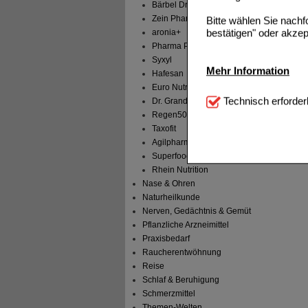
Bärbel Drexel
Zein Pharma
Bitte wählen Sie nach
bestätigen" oder akzep
aronia+
Pharma Peter
Syxyl
Mehr Information
Hafesan
Euro Nutrador B.V.
Technisch Notwendi
Technisch erforder
Dr. Grandel
notwendig sind (z.B. N
Regen50
Taxofit
Komfort:
Diese Cookie
Agilpharma
beispielsweise für di
Superfoods
Spracheinstellung) an
Inhalte anzuzeigen un
Rhein Nutrition
Nase & Ohren
Statistik & Tracking:
H
Naturheilkunde
sammeln, mit deren Hil
Nerven, Gedächtnis & Gemüt
auch die Werbung auf Dr
Pflanzliche Arzneimittel
teilweise an Dritte wi
Praxisbedarf
Raucherentwöhnung
Reise
Schlaf & Beruhigung
Schmerzmittel
Themen-Welten