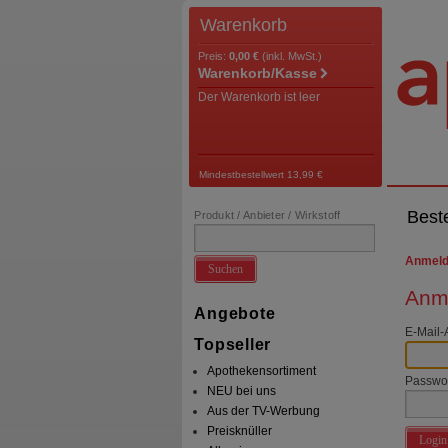
Warenkorb
Preis:
0,00 €
(inkl. MwSt.)
Warenkorb/Kasse
Der Warenkorb ist leer
Mindestbestellwert 13,99 €
Best
Produkt / Anbieter / Wirkstoff
Anmel
Suchen
Anme
Angebote
E-Mail-
Topseller
Apothekensortiment
Passwo
NEU bei uns
Aus der TV-Werbung
Preisknüller
Login