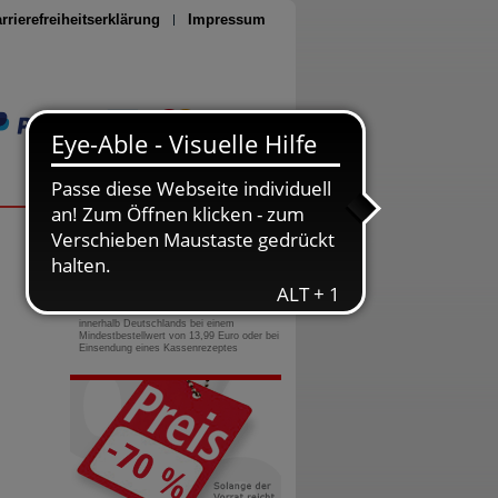
rrierefreiheitserklärung
Impressum
Seite drucken
0800-10 11 422
gebührenfreie Rufnummer
Versandkostenfrei
innerhalb Deutschlands bei einem
Mindestbestellwert von 13,99 Euro oder bei
Einsendung eines Kassenrezeptes