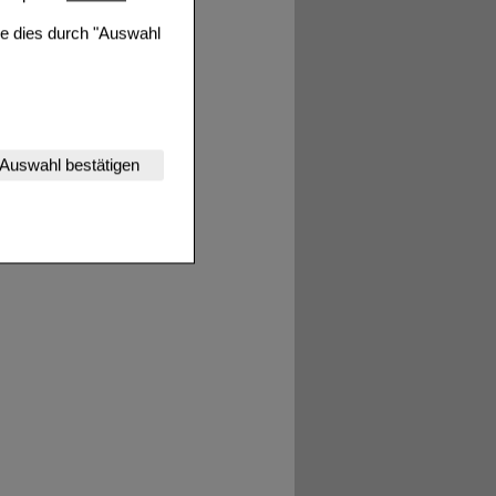
ie dies durch "Auswahl
nserer Website
Auswahl bestätigen
tet werden kann.
estalten,
rhaltensweisen (z.B.
nisse zugeschrittene
ng unserer Website
uf unserer Website aber
, dass Daten hierfür