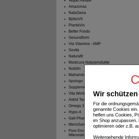
Vegan Avitale
Amazonas
NatuGena
BjökoVit
PlantaVis
Better Foods
Gesundform
Via Vitamine - AMP
Sovita
Naturafit
Medicura Naturprodukte
Nobilin
Maharishi Ayu. Pro.
C
Apologo
Supplementa
Wir schützen 
Vita World
Astrid Twardy
Für die ordnungsgemäß
Omega 3
genannte Cookies ein. 
Hypo-A
helfen uns Cookies, P
Gall-Pharma
im Shop anzupassen. D
MensSana
optimieren oder z.B. 
Pure Encapsulations -
Mikronährstoffe
Weitergehende Informat