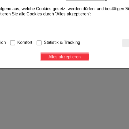
folgend aus, welche Cookies gesetzt werden dürfen, und bestätigen S
tieren Sie alle Cookies durch "Alles akzeptieren":
g:
Hierbei handelt es sich um Cookies, die für die Grundfunktionen u
lich
Komfort
Statistik & Tracking
avigation, Warenkorb, Kundenkonto), weshalb auf diese nicht verzich
s werden genutzt um das Einkaufserlebnis noch ansprechender zu g
Alles akzeptieren
e Wiedererkennung des Besuchers oder unsere Seite an bevorzugte Ve
zupassen. Komfort-Cookies ermöglichen es uns auch auf Ihre Bedürf
d unser Partnerprogramm zu betreiben.
ierüber lassen sich Informationen über die Art und Weise der Nutzu
fe wir unsere Website weiter für Sie optimieren können, den Inhalt a
ittseiten möglichst relevant für Sie zu gestalten. Bitte beachten Sie
e z.B. Google oder soziale Medien übertragen werden.