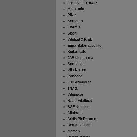
Laktoseintoleranz
Melatonin
Pilze
Senioren
Energie
Sport
Vitalität & Kraft
Einschlafen & Jetlag
Biotanicals
JAB biopharma
Sanhelios
Vita Natura
Panaceo
Gall Always fit
Trivital
Vitamaze
Raab Vitalfood
BSF Nutrition
Allpharm
Arktis BioPharma
Boma Lecithin
Norsan