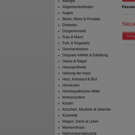
Allergie
Allgemeinbefinden
Passwo
Augen
Blase, Niere & Prostata
Neu
Diabetes
Drogeriemarkt
Anleg
Frau & Mann
Fuß- & Nagelpilz
Geschenkideen
Grippale Infekte & Erkältung
Haare & Nägel
Hausapotheke
Heilung der Haut
Herz, Kreislauf & Blut
Homecare
Homöopathische Mittel
Immunsystem
Kinder
Knochen, Muskeln & Gelenke
Kosmetik
Magen, Darm & Leber
Markenshops
Nahrungsergänzung