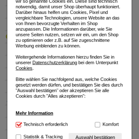
wir so genannte Cookies ein. Diese sind technisch
notwendig, damit unser Shop überhaupt funktioniert.
Darüber hinaus helfen uns Cookies, Pixel und
vergleichbare Technologien, unsere Website an das
von Ihnen bevorzugte Verhalten im Shop
anzupassen. Die Informationen darüber, wie Sie
unsere Seiten nutzen, setzen wir ein, um den Shop
zu optimieren oder z.B. auf Sie zugeschnittene
Werbung einblenden zu können.
Weitergehende Informationen hierzu finden Sie in
unserer
Datenschutzerklärung
bei dem Unterpunkt
Cookies
.
Bitte wählen Sie nachfolgend aus, welche Cookies
gesetzt werden dürfen, und bestätigen Sie dies durch
"Auswahl bestätigen" oder akzeptieren Sie alle
Cookies durch "Alles akzeptieren":
Mehr Information
Technisch Notwendig:
Technisch erforderlich
Hierbei handelt es sich um
Komfort
Cookies, die für die Grundfunktionen unserer
Website notwendig sind (z.B. Navigation, Warenkorb,
Statistik & Tracking
Auswahl bestätigen