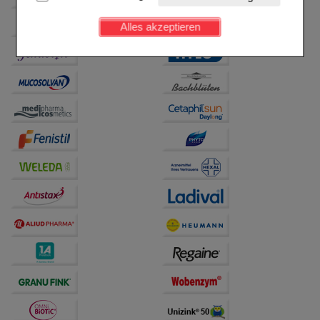
Kundenkonto), weshalb auf diese nicht verzichtet
werden kann.
Alles akzeptieren
Komfort:
Diese Cookies werden genutzt um das
Einkaufserlebnis noch ansprechender zu gestalten,
beispielsweise für die Wiedererkennung des
Besuchers oder unsere Seite an bevorzugte
Verhaltensweisen (z.B. Spracheinstellung)
anzupassen. Komfort-Cookies ermöglichen es uns
auch auf Ihre Bedürfnisse zugeschrittene Inhalte
anzuzeigen und unser Partnerprogramm zu
betreiben.
Statistik & Tracking:
Hierüber lassen sich
Informationen über die Art und Weise der Nutzung
unserer Website sammeln, mit deren Hilfe wir unsere
Website weiter für Sie optimieren können, den Inhalt
auf unserer Website aber auch die Werbung auf
Drittseiten möglichst relevant für Sie zu gestalten.
Bitte beachten Sie, dass Daten hierfür teilweise an
Dritte wie z.B. Google oder soziale Medien
übertragen werden.