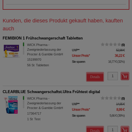
Kunden, die dieses Produkt gekauft haben, kauften
auch
FEMIBION 1 Frühschwangerschaft Tabletten
WICK Pharma -
0
Zweigniederlassung der
UVP
**
52,99 €
Procter & Gamble GmbH
Unser Preis
*
36,22 €
15199970
Sie sparen
16,77 €
(
32%
)
56
St
Tabletten
Details
CLEARBLUE Schwangerschaftst.Ultra Frühtest digital
WICK Pharma -
0
Zweigniederlassung der
UVP
**
14,65 €
Procter & Gamble GmbH
Unser Preis
*
8,99 €
17364717
Sie sparen
5,66 €
(
39%
)
1
St
Test
Details