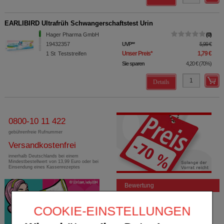
EARLIBIRD Ultrafrüh Schwangerschaftstest Urin
Hager Pharma GmbH
0
19432357
UVP
**
5,99 €
Unser Preis
*
1,79 €
1
St
Teststreifen
Sie sparen
4,20 €
(
70%
)
Details
0800-10 11 422
gebührenfreie Rufnummer
Versandkostenfrei
innerhalb Deutschlands bei einem
Mindestbestellwert von 13,99 Euro oder bei
Einsendung eines Kassenrezeptes
Bewertung
COOKIE-EINSTELLUNGEN