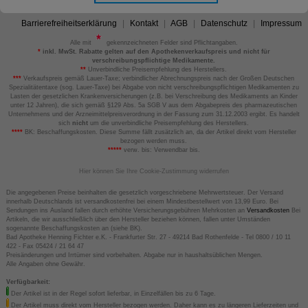
Barrierefreiheitserklärung
Kontakt
AGB
Datenschutz
Impressum
Alle mit
gekennzeichneten Felder sind Pflichtangaben.
*
inkl. MwSt. Rabatte gelten auf den Apothekenverkaufspreis und nicht für
verschreibungspflichtige Medikamente.
**
Unverbindliche Preisempfehlung des Herstellers.
***
Verkaufspreis gemäß Lauer-Taxe; verbindlicher Abrechnungspreis nach der Großen Deutschen
Spezialitätentaxe (sog. Lauer-Taxe) bei Abgabe von nicht verschreibungspflichtigen Medikamenten zu
Lasten der gesetzlichen Krankenversicherungen (z.B. bei Verschreibung des Medikaments an Kinder
unter 12 Jahren), die sich gemäß §129 Abs. 5a SGB V aus dem Abgabepreis des pharmazeutischen
Unternehmens und der Arzneimittelpreisverordnung in der Fassung zum 31.12.2003 ergibt. Es handelt
sich
nicht
um die unverbindliche Preisempfehlung des Herstellers.
****
BK: Beschaffungskosten. Diese Summe fällt zusätzlich an, da der Artikel direkt vom Hersteller
bezogen werden muss.
*****
verw. bis: Verwendbar bis.
Hier können Sie Ihre Cookie-Zustimmung widerrufen
Die angegebenen Preise beinhalten die gesetzlich vorgeschriebene Mehrwertsteuer. Der Versand
innerhalb Deutschlands ist versandkostenfrei bei einem Mindestbestellwert von 13,99 Euro. Bei
Sendungen ins Ausland fallen durch erhöhte Versicherungsgebühren Mehrkosten an
Versandkosten
Bei
Artikeln, die wir ausschließlich über den Hersteller beziehen können, fallen unter Umständen
sogenannte Beschaffungskosten an (siehe BK).
Bad Apotheke Henning Fichter e.K. - Frankfurter Str. 27 - 49214 Bad Rothenfelde - Tel 0800 / 10 11
422 - Fax 05424 / 21 64 47
Preisänderungen und Irrtümer sind vorbehalten. Abgabe nur in haushaltsüblichen Mengen.
Alle Angaben ohne Gewähr.
Verfügbarkeit:
Der Artikel ist in der Regel sofort lieferbar, in Einzelfällen bis zu 6 Tage.
Der Artikel muss direkt vom Hersteller bezogen werden. Daher kann es zu längeren Lieferzeiten und