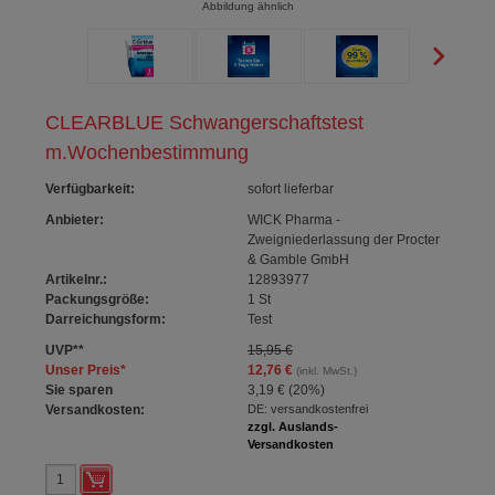
Abbildung ähnlich
CLEARBLUE Schwangerschaftstest
m.Wochenbestimmung
Verfügbarkeit
:
sofort lieferbar
Anbieter:
WICK Pharma -
Zweigniederlassung der Procter
& Gamble GmbH
Artikelnr.:
12893977
Packungsgröße:
1
St
Darreichungsform:
Test
UVP
**
15,95 €
Unser Preis
*
12,76 €
(inkl. MwSt.)
Sie sparen
3,19 €
(
20%
)
Versandkosten:
DE: versandkostenfrei
zzgl. Auslands-
Versandkosten