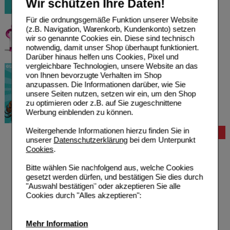
Wir schützen Ihre Daten!
Für die ordnungsgemäße Funktion unserer Website
(z.B. Navigation, Warenkorb, Kundenkonto) setzen
wir so genannte Cookies ein. Diese sind technisch
notwendig, damit unser Shop überhaupt funktioniert.
Darüber hinaus helfen uns Cookies, Pixel und
vergleichbare Technologien, unsere Website an das
von Ihnen bevorzugte Verhalten im Shop
anzupassen. Die Informationen darüber, wie Sie
unsere Seiten nutzen, setzen wir ein, um den Shop
zu optimieren oder z.B. auf Sie zugeschnittene
Werbung einblenden zu können.
Weitergehende Informationen hierzu finden Sie in
Bestellung
unserer
Datenschutzerklärung
bei dem Unterpunkt
Hilfe zur Anmeldung
Cookies
.
Hilfe zum Bestellvorgang
Zahlungsmöglichkeiten
Bitte wählen Sie nachfolgend aus, welche Cookies
Rezepte einlösen
gesetzt werden dürfen, und bestätigen Sie dies durch
Freiumschläge anfordern
"Auswahl bestätigen" oder akzeptieren Sie alle
Freiumschläge downloaden
Cookies durch "Alles akzeptieren":
Auslandsbestellung
Reklamation
Widerrufsformular
Mehr Information