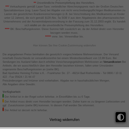
**
Unverbindliche Preisempfehlung des Herstellers.
***
Verkaufspreis gemäß Lauer-Taxe; verbindlicher Abrechnungspreis nach der Großen Deutschen
Spezialitätentaxe (sog. Lauer-Taxe) bei Abgabe von nicht verschreibungspflichtigen Medikamenten zu
Lasten der gesetzlichen Krankenversicherungen (z.B. bei Verschreibung des Medikaments an Kinder
unter 12 Jahren), die sich gemäß §129 Abs. 5a SGB V aus dem Abgabepreis des pharmazeutischen
Unternehmens und der Arzneimittelpreisverordnung in der Fassung zum 31.12.2003 ergibt. Es handelt
sich
nicht
um die unverbindliche Preisempfehlung des Herstellers.
****
BK: Beschaffungskosten. Diese Summe fällt zusätzlich an, da der Artikel direkt vom Hersteller
bezogen werden muss.
*****
verw. bis: Verwendbar bis.
Hier können Sie Ihre Cookie-Zustimmung widerrufen
Die angegebenen Preise beinhalten die gesetzlich vorgeschriebene Mehrwertsteuer. Der Versand
innerhalb Deutschlands ist versandkostenfrei bei einem Mindestbestellwert von 13,99 Euro. Bei
Sendungen ins Ausland fallen durch erhöhte Versicherungsgebühren Mehrkosten an
Versandkosten
Bei
Artikeln, die wir ausschließlich über den Hersteller beziehen können, fallen unter Umständen
sogenannte Beschaffungskosten an (siehe BK).
Bad Apotheke Henning Fichter e.K. - Frankfurter Str. 27 - 49214 Bad Rothenfelde - Tel 0800 / 10 11
422 - Fax 05424 / 21 64 47
Preisänderungen und Irrtümer sind vorbehalten. Abgabe nur in haushaltsüblichen Mengen.
Alle Angaben ohne Gewähr.
Verfügbarkeit:
Der Artikel ist in der Regel sofort lieferbar, in Einzelfällen bis zu 6 Tage.
Der Artikel muss direkt vom Hersteller bezogen werden. Daher kann es zu längeren Lieferzeiten und
ggf. Zusatzkosten (siehe BK) kommen. In diesem Fall werden Sie informiert.
Der Artikel ist derzeit nicht lieferbar.
Vertrag widerrufen