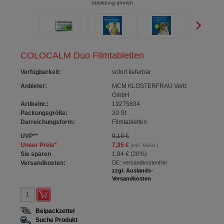
Abbildung ähnlich
COLOCALM Duo Filmtabletten
Verfügbarkeit
:
sofort lieferbar
Anbieter:
MCM KLOSTERFRAU Vertr.
GmbH
Artikelnr.:
19275834
Packungsgröße:
20
St
Darreichungsform:
Filmtabletten
UVP
**
9,19 €
Unser Preis
*
7,35 €
(inkl. MwSt.)
Sie sparen
1,84 €
(
20%
)
Versandkosten:
DE: versandkostenfrei
zzgl. Auslands-
Versandkosten
Beipackzettel
Suche Produkt