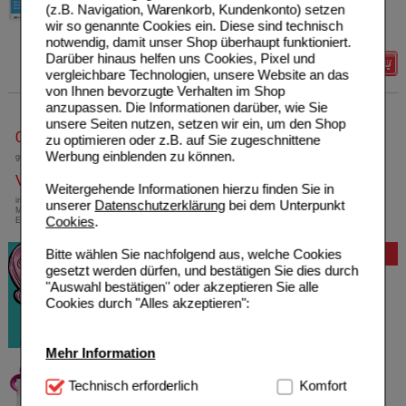
(z.B. Navigation, Warenkorb, Kundenkonto) setzen
01900332
Unser Preis
*
12,30 €
wir so genannte Cookies ein. Diese sind technisch
20
St
Filmtabletten
Sie sparen
3,07 €
(
20%
)
notwendig, damit unser Shop überhaupt funktioniert.
Darüber hinaus helfen uns Cookies, Pixel und
Details
vergleichbare Technologien, unsere Website an das
von Ihnen bevorzugte Verhalten im Shop
anzupassen. Die Informationen darüber, wie Sie
unsere Seiten nutzen, setzen wir ein, um den Shop
0800-10 11 422
zu optimieren oder z.B. auf Sie zugeschnittene
Werbung einblenden zu können.
gebührenfreie Rufnummer
Versandkostenfrei
Weitergehende Informationen hierzu finden Sie in
innerhalb Deutschlands bei einem
unserer
Datenschutzerklärung
bei dem Unterpunkt
Mindestbestellwert von 13,99 Euro oder bei
Cookies
.
Einsendung eines Kassenrezeptes
Bitte wählen Sie nachfolgend aus, welche Cookies
Bewertung
gesetzt werden dürfen, und bestätigen Sie dies durch
"Auswahl bestätigen" oder akzeptieren Sie alle
Cookies durch "Alles akzeptieren":
Mehr Information
Technisch Notwendig:
Technisch erforderlich
Hierbei handelt es sich um
Komfort
Cookies, die für die Grundfunktionen unserer