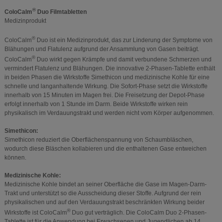
®
ColoCalm
Duo Filmtabletten
Medizinprodukt
®
ColoCalm
Duo ist ein Medizinprodukt, das zur Linderung der Symptome von
Blähungen und Flatulenz aufgrund der Ansammlung von Gasen beiträgt.
®
ColoCalm
Duo wirkt gegen Krämpfe und damit verbundene Schmerzen und
vermindert Flatulenz und Blähungen. Die innovative 2-Phasen-Tablette enthält
in beiden Phasen die Wirkstoffe Simethicon und medizinische Kohle für eine
schnelle und langanhaltende Wirkung. Die Sofort-Phase setzt die Wirkstoffe
innerhalb von 15 Minuten im Magen frei. Die Freisetzung der Depot-Phase
erfolgt innerhalb von 1 Stunde im Darm. Beide Wirkstoffe wirken rein
physikalisch im Verdauungstrakt und werden nicht vom Körper aufgenommen.
Simethicon:
Simethicon reduziert die Oberflächenspannung von Schaumbläschen,
wodurch diese Bläschen kollabieren und die enthaltenen Gase entweichen
können.
Medizinische Kohle:
Medizinische Kohle bindet an seiner Oberfläche die Gase im Magen-Darm-
Trakt und unterstützt so die Ausscheidung dieser Stoffe. Aufgrund der rein
physikalischen und auf den Verdauungstrakt beschränkten Wirkung beider
®
Wirkstoffe ist ColoCalm
Duo gut verträglich. Die ColoCalm Duo 2-Phasen-
Tablette ist für die Anwendung bei Erwachsenen und Jugendlichen ab 14