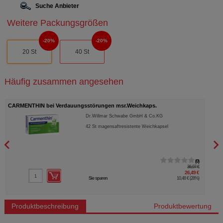
Suche Anbieter
Weitere Packungsgrößen
20%
20%
20 St
40 St
Häufig zusammen angesehen
CARMENTHIN bei Verdauungsstörungen msr.Weichkaps.
BUSC
Dr.Willmar Schwabe GmbH & Co.KG
42
St
magensaftresistente Weichkapsel
0
36,97 €
26,49 €
Sie sparen
10,48 €
(
28%
)
Produktbeschreibung
Produktbewertung