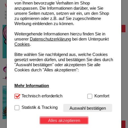
von Ihnen bevorzugte Verhalten im Shop
Versandkostenfrei
anzupassen. Die Informationen darüber, wie Sie
innerhalb Deutschlands bei einem
unsere Seiten nutzen, setzen wir ein, um den Shop
Mindestbestellwert von 13,99 Euro oder bei
zu optimieren oder z.B. auf Sie zugeschnittene
Einsendung eines Kassenrezeptes
Werbung einblenden zu können.
Bewertung
Weitergehende Informationen hierzu finden Sie in
unserer
Datenschutzerklärung
bei dem Unterpunkt
Cookies
.
Bitte wählen Sie nachfolgend aus, welche Cookies
gesetzt werden dürfen, und bestätigen Sie dies durch
"Auswahl bestätigen" oder akzeptieren Sie alle
Cookies durch "Alles akzeptieren":
Mehr Information
Technisch Notwendig:
Technisch erforderlich
Hierbei handelt es sich um
Komfort
Cookies, die für die Grundfunktionen unserer
Website notwendig sind (z.B. Navigation, Warenkorb,
Statistik & Tracking
Auswahl bestätigen
Kundenkonto), weshalb auf diese nicht verzichtet
werden kann.
Alles akzeptieren
Bestellung
Komfort:
Diese Cookies werden genutzt um das