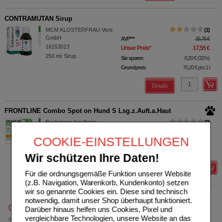
CONTRAMUTAN Sirup
MCM KLOSTERFRAU Vertr.
1
GmbH
AVP
***
25,75 €
16153013
Unser Preis
*
17,55 €
250
ml
Sirup
Sie sparen
8,20 €
(
32%
)
Grundpreis
70,20 €
pro 1 l
Details
FRONTLINE Combo Spot on Hund S Lsg.z.Auft.a.Haut
Boehringer Ingelheim
0
VETMEDICA GmbH
UVP
**
31,16 €
COOKIE-EINSTELLUNGEN
17558574
Unser Preis
*
19,45 €
3
St
Lösung
Sie sparen
11,71 €
(
38%
)
Wir schützen Ihre Daten!
Details
Für die ordnungsgemäße Funktion unserer Website
(z.B. Navigation, Warenkorb, Kundenkonto) setzen
wir so genannte Cookies ein. Diese sind technisch
notwendig, damit unser Shop überhaupt funktioniert.
0800-10 11 422
Darüber hinaus helfen uns Cookies, Pixel und
vergleichbare Technologien, unsere Website an das
gebührenfreie Rufnummer