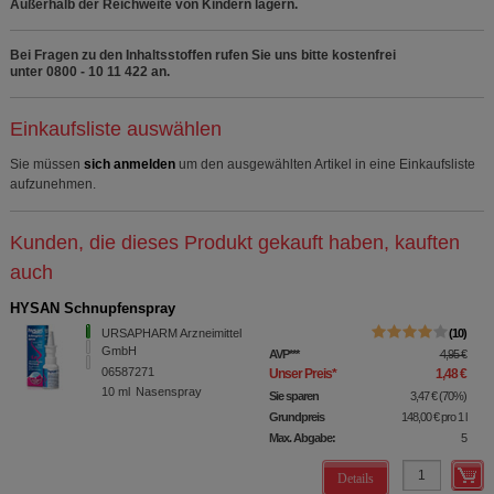
Außerhalb der Reichweite von Kindern lagern.
Bei Fragen zu den Inhaltsstoffen rufen Sie uns bitte kostenfrei
unter 0800 - 10 11 422 an.
Einkaufsliste auswählen
Sie müssen
sich anmelden
um den ausgewählten Artikel in eine Einkaufsliste
aufzunehmen.
Kunden, die dieses Produkt gekauft haben, kauften
auch
HYSAN Schnupfenspray
URSAPHARM Arzneimittel
10
GmbH
AVP
***
4,95 €
06587271
Unser Preis
*
1,48 €
10
ml
Nasenspray
Sie sparen
3,47 €
(
70%
)
Grundpreis
148,00 €
pro 1 l
Max. Abgabe:
5
Details