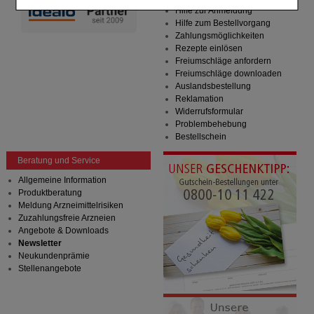
Einkaufserlebnis noch ansprechender zu gestalten,
Hilfe zur Anmeldung
beispielsweise für die Wiedererkennung des
Hilfe zum Bestellvorgang
Besuchers oder unsere Seite an bevorzugte
Zahlungsmöglichkeiten
Verhaltensweisen (z.B. Spracheinstellung)
Rezepte einlösen
anzupassen. Komfort-Cookies ermöglichen es uns
Freiumschläge anfordern
auch auf Ihre Bedürfnisse zugeschrittene Inhalte
Freiumschläge downloaden
anzuzeigen und unser Partnerprogramm zu
Auslandsbestellung
betreiben.
Reklamation
Widerrufsformular
Statistik & Tracking:
Hierüber lassen sich
Problembehebung
Informationen über die Art und Weise der Nutzung
Bestellschein
unserer Website sammeln, mit deren Hilfe wir unsere
Website weiter für Sie optimieren können, den Inhalt
Beratung und Service
auf unserer Website aber auch die Werbung auf
Allgemeine Information
Drittseiten möglichst relevant für Sie zu gestalten.
Produktberatung
Bitte beachten Sie, dass Daten hierfür teilweise an
Meldung Arzneimittelrisiken
Dritte wie z.B. Google oder soziale Medien
Zuzahlungsfreie Arzneien
übertragen werden.
Angebote & Downloads
Newsletter
Neukundenprämie
Stellenangebote