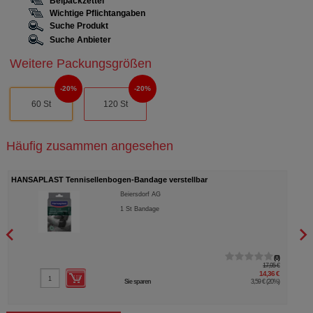
Beipackzettel
Wichtige Pflichtangaben
Suche Produkt
Suche Anbieter
Weitere Packungsgrößen
20%
20%
60 St
120 St
Häufig zusammen angesehen
HANSAPLAST Tennisellenbogen-Bandage verstellbar
TAUR
Beiersdorf AG
1
St
Bandage
0
17,95 €
14,36 €
Sie sparen
3,59 €
(
20%
)