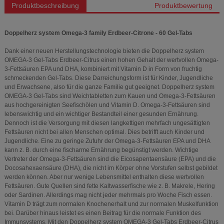
Produktbeschreibung
Produktbewertung
Doppelherz system Omega-3 family Erdbeer-Citrone - 60 Gel-Tabs
Dank einer neuen Herstellungstechnologie bieten die Doppelherz system
OMEGA-3 Gel-Tabs Erdbeer-Citrus einen hohen Gehalt der wertvollen Omega-
3-Fettsäuren EPA und DHA, kombiniert mit Vitamin D in Form von fruchtig
schmeckenden Gel-Tabs. Diese Darreichungsform ist für Kinder, Jugendliche
und Erwachsene, also für die ganze Familie gut geeignet. Doppelherz system
OMEGA-3 Gel-Tabs sind Weichtabletten zum Kauen und Omega-3-Fettsäuren
aus hochgereinigten Seefischölen und Vitamin D. Omega-3-Fettsäuren sind
lebenswichtig und ein wichtiger Bestandteil einer gesunden Ernährung.
Dennoch ist die Versorgung mit diesen langkettigen mehrfach ungesättigten
Fettsäuren nicht bei allen Menschen optimal. Dies betrifft auch Kinder und
Jugendliche. Eine zu geringe Zufuhr der Omega-3-Fettsäuren EPA und DHA
kann z. B. durch eine fischarme Ernährung begünstigt werden. Wichtige
Vertreter der Omega-3-Fettsäuren sind die Eicosapentaensäure (EPA) und die
Docosahexaensäure (DHA), die nicht im Körper ohne Vorstufen selbst gebildet
werden können. Aber nur wenige Lebensmittel enthalten diese wertvollen
Fettsäuren. Gute Quellen sind fette Kaltwasserfische wie z. B. Makrele, Hering
oder Sardinen. Allerdings mag nicht jeder mehrmals pro Woche Fisch essen.
Vitamin D trägt zum normalen Knochenerhalt und zur normalen Muskelfunktion
bei. Darüber hinaus leistet es einen Beitrag für die normale Funktion des
Immunsystems. Mit den Doppelherz system OMEGA-3 Gel-Tabs Erdbeer-Citrus