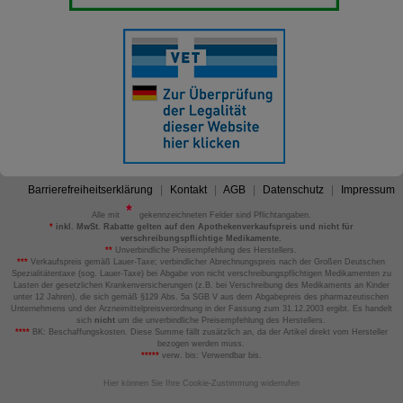
Barrierefreiheitserklärung
Kontakt
AGB
Datenschutz
Impressum
Alle mit
gekennzeichneten Felder sind Pflichtangaben.
*
inkl. MwSt. Rabatte gelten auf den Apothekenverkaufspreis und nicht für
verschreibungspflichtige Medikamente.
**
Unverbindliche Preisempfehlung des Herstellers.
***
Verkaufspreis gemäß Lauer-Taxe; verbindlicher Abrechnungspreis nach der Großen Deutschen
Spezialitätentaxe (sog. Lauer-Taxe) bei Abgabe von nicht verschreibungspflichtigen Medikamenten zu
Lasten der gesetzlichen Krankenversicherungen (z.B. bei Verschreibung des Medikaments an Kinder
unter 12 Jahren), die sich gemäß §129 Abs. 5a SGB V aus dem Abgabepreis des pharmazeutischen
Unternehmens und der Arzneimittelpreisverordnung in der Fassung zum 31.12.2003 ergibt. Es handelt
sich
nicht
um die unverbindliche Preisempfehlung des Herstellers.
****
BK: Beschaffungskosten. Diese Summe fällt zusätzlich an, da der Artikel direkt vom Hersteller
bezogen werden muss.
*****
verw. bis: Verwendbar bis.
Hier können Sie Ihre Cookie-Zustimmung widerrufen