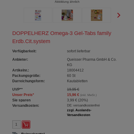
Abbildung ähnlich
DOPPELHERZ Omega-3 Gel-Tabs family
Erdb.Cit.system
Verfügbarkeit
:
sofort lieferbar
Anbieter:
Queisser Pharma GmbH & Co.
KG
Artikelnr.:
18004412
Packungsgröße:
60
St
Darreichungsform:
Kautabletten
UVP
**
19,95 €
Unser Preis
*
15,96 €
(inkl. MwSt.)
Sie sparen
3,99 €
(
20%
)
Versandkosten:
DE: versandkostenfrei
zzgl. Auslands-
Versandkosten