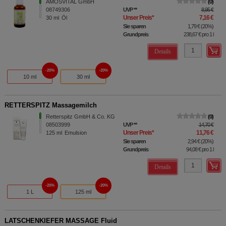
AMOSVITAL GmbH
0
08749306
UVP
**
8,95 €
Unser Preis
*
7,16 €
30
ml
Öl
Sie sparen
1,79 €
(
20%
)
Grundpreis
238,67 €
pro 1 l
Details
20%
20%
10 ml
30 ml
RETTERSPITZ Massagemilch
Retterspitz GmbH & Co. KG
0
08503999
UVP
**
14,70 €
Unser Preis
*
11,76 €
125
ml
Emulsion
Sie sparen
2,94 €
(
20%
)
Grundpreis
94,08 €
pro 1 l
Details
20%
20%
1 L
125 ml
LATSCHENKIEFER MASSAGE Fluid