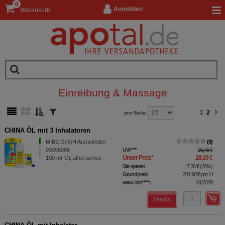
0
Anmelden
Warenkorb
Einreibung & Massage
1
2
pro Seite
CHINA ÖL mit 3 Inhalatoren
MIBE GmbH Arzneimittel
0
03098086
UVP
**
35,45 €
Unser Preis
*
28,19 €
100
ml
Öl, ätherisches
Sie sparen
7,26 €
(
20%
)
Grundpreis
281,90 €
pro 1 l
verw. bis*****:
01/2029
Details