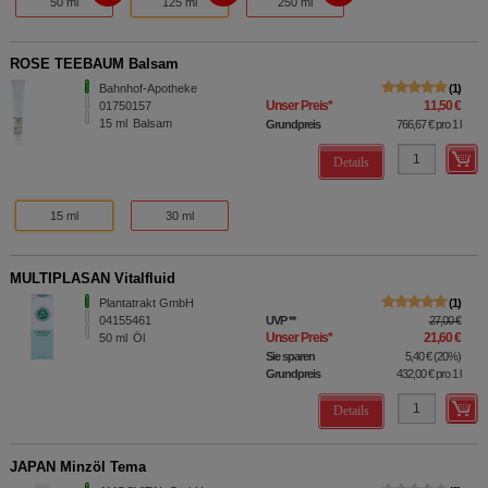
50 ml
125 ml
250 ml
ROSE TEEBAUM Balsam
Bahnhof-Apotheke
1
Unser Preis
*
11,50 €
01750157
15
ml
Balsam
Grundpreis
766,67 €
pro 1 l
Details
15 ml
30 ml
MULTIPLASAN Vitalfluid
Plantatrakt GmbH
1
04155461
UVP
**
27,00 €
Unser Preis
*
21,60 €
50
ml
Öl
Sie sparen
5,40 €
(
20%
)
Grundpreis
432,00 €
pro 1 l
Details
JAPAN Minzöl Tema