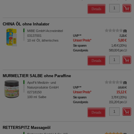
Details
CHINA ÖL ohne Inhalator
MIBE GmbH Arzneimittel
0
03137001
UVP
**
7,25 €
Unser Preis
*
5,80 €
10
ml
Öl, ätherisches
Sie sparen
1,45 €
(
20%
)
Grundpreis
580,00 €
pro 1 l
Details
MURMELTIER SALBE ohne Paraffine
ApoFit Medizin- und
0
Naturprodukte GmbH
UVP
**
18,90 €
Unser Preis
*
15,12 €
02718150
100
ml
Salbe
Sie sparen
3,78 €
(
20%
)
Grundpreis
151,20 €
pro 1 l
Details
RETTERSPITZ Massageöl