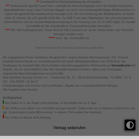
**
Unverbindliche Preisempfehlung des Herstellers.
***
Verkaufspreis gemäß Lauer-Taxe; verbindlicher Abrechnungspreis nach der Großen Deutschen
Spezialitätentaxe (sog. Lauer-Taxe) bei Abgabe von nicht verschreibungspflichtigen Medikamenten zu
Lasten der gesetzlichen Krankenversicherungen (z.B. bei Verschreibung des Medikaments an Kinder
unter 12 Jahren), die sich gemäß §129 Abs. 5a SGB V aus dem Abgabepreis des pharmazeutischen
Unternehmens und der Arzneimittelpreisverordnung in der Fassung zum 31.12.2003 ergibt. Es handelt
sich
nicht
um die unverbindliche Preisempfehlung des Herstellers.
****
BK: Beschaffungskosten. Diese Summe fällt zusätzlich an, da der Artikel direkt vom Hersteller
bezogen werden muss.
*****
verw. bis: Verwendbar bis.
Hier können Sie Ihre Cookie-Zustimmung widerrufen
Die angegebenen Preise beinhalten die gesetzlich vorgeschriebene Mehrwertsteuer. Der Versand
innerhalb Deutschlands ist versandkostenfrei bei einem Mindestbestellwert von 13,99 Euro. Bei
Sendungen ins Ausland fallen durch erhöhte Versicherungsgebühren Mehrkosten an
Versandkosten
Bei
Artikeln, die wir ausschließlich über den Hersteller beziehen können, fallen unter Umständen
sogenannte Beschaffungskosten an (siehe BK).
Bad Apotheke Henning Fichter e.K. - Frankfurter Str. 27 - 49214 Bad Rothenfelde - Tel 0800 / 10 11
422 - Fax 05424 / 21 64 47
Preisänderungen und Irrtümer sind vorbehalten. Abgabe nur in haushaltsüblichen Mengen.
Alle Angaben ohne Gewähr.
Verfügbarkeit:
Der Artikel ist in der Regel sofort lieferbar, in Einzelfällen bis zu 6 Tage.
Der Artikel muss direkt vom Hersteller bezogen werden. Daher kann es zu längeren Lieferzeiten und
ggf. Zusatzkosten (siehe BK) kommen. In diesem Fall werden Sie informiert.
Der Artikel ist derzeit nicht lieferbar.
Vertrag widerrufen