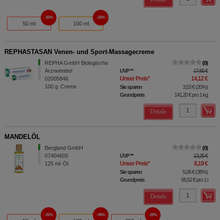
20%
20%
50 ml
100 ml
REPHASTASAN Venen- und Sport-Massagecreme
REPHA GmbH Biologische
0
Arzneimittel
UVP
**
17,65 €
Unser Preis
*
14,12 €
02005846
100
g
Creme
Sie sparen
3,53 €
(
20%
)
Grundpreis
141,20 €
pro 1 kg
Details
MANDELÖL
Bergland GmbH
0
07404605
UVP
**
13,25 €
Unser Preis
*
8,19 €
125
ml
Öl
Sie sparen
5,06 €
(
38%
)
Grundpreis
65,52 €
pro 1 l
Details
20%
38%
28%