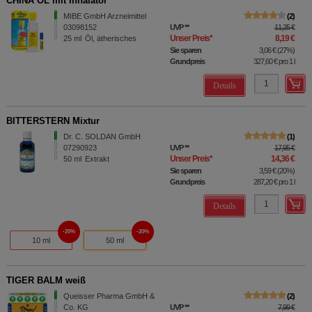
CHINA ÖL mit Inhalator
MIBE GmbH Arzneimittel
2
03098152
UVP
**
11,25 €
Unser Preis
*
8,19 €
25
ml
Öl, ätherisches
Sie sparen
3,06 €
(
27%
)
Grundpreis
327,60 €
pro 1 l
Details
BITTERSTERN Mixtur
Dr. C. SOLDAN GmbH
1
07290923
UVP
**
17,95 €
Unser Preis
*
14,36 €
50
ml
Extrakt
Sie sparen
3,59 €
(
20%
)
Grundpreis
287,20 €
pro 1 l
Details
20%
20%
10 ml
50 ml
TIGER BALM weiß
Queisser Pharma GmbH &
2
Co. KG
UVP
**
7,99 €