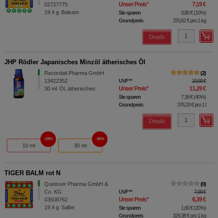
Unser Preis
*
7,19 €
02727775
19.4
g
Balsam
Sie sparen
0,80 €
(
10%
)
Grundpreis
370,62 €
pro 1 kg
Details
JHP Rödler Japanisches Minzöl ätherisches Öl
Recordati Pharma GmbH
2
13422352
UVP
**
18,68 €
Unser Preis
*
11,29 €
30
ml
Öl, ätherisches
Sie sparen
7,39 €
(
40%
)
Grundpreis
376,33 €
pro 1 l
Details
29%
40%
10 ml
30 ml
TIGER BALM rot N
Queisser Pharma GmbH &
0
Co. KG
UVP
**
7,99 €
Unser Preis
*
6,39 €
03508762
19.4
g
Salbe
Sie sparen
1,60 €
(
20%
)
Grundpreis
329,38 €
pro 1 kg