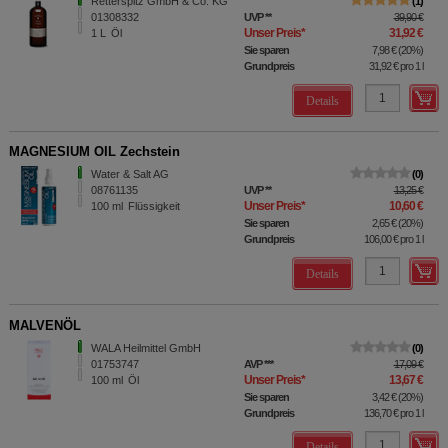
Retterspitz GmbH & Co. KG
1
01308332
UVP
**
39,90 €
Unser Preis
*
31,92 €
1
L
Öl
Sie sparen
7,98 €
(
20%
)
Grundpreis
31,92 €
pro 1 l
Details
MAGNESIUM OIL Zechstein
Water & Salt AG
0
08761135
UVP
**
13,25 €
Unser Preis
*
10,60 €
100
ml
Flüssigkeit
Sie sparen
2,65 €
(
20%
)
Grundpreis
106,00 €
pro 1 l
Details
MALVENÖL
WALA Heilmittel GmbH
0
01753747
AVP
***
17,09 €
Unser Preis
*
13,67 €
100
ml
Öl
Sie sparen
3,42 €
(
20%
)
Grundpreis
136,70 €
pro 1 l
Details