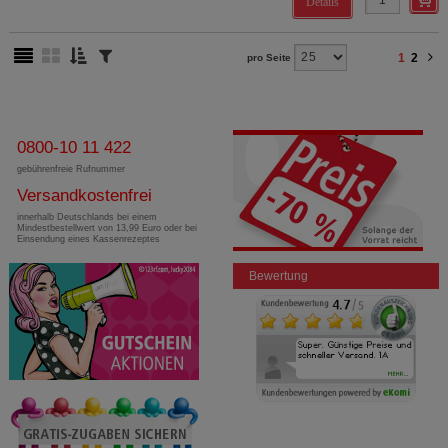
Details
1
2
pro Seite
0800-10 11 422
gebührenfreie Rufnummer
Versandkostenfrei
innerhalb Deutschlands bei einem
Mindestbestellwert von 13,99 Euro oder bei
Einsendung eines Kassenrezeptes
Bewertung