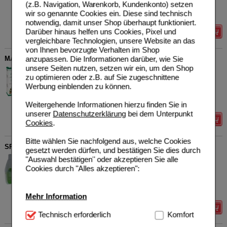
(z.B. Navigation, Warenkorb, Kundenkonto) setzen
Sie sparen
2,30 €
(
20%
)
wir so genannte Cookies ein. Diese sind technisch
Grundpreis
45,95 €
pro 1 l
notwendig, damit unser Shop überhaupt funktioniert.
Darüber hinaus helfen uns Cookies, Pixel und
Details
vergleichbare Technologien, unsere Website an das
von Ihnen bevorzugte Verhalten im Shop
anzupassen. Die Informationen darüber, wie Sie
MASSAGE-ÖL 100% natürliches Mandelöl süß
unsere Seiten nutzen, setzen wir ein, um den Shop
Groß GmbH
0
zu optimieren oder z.B. auf Sie zugeschnittene
10245932
UVP
**
8,00 €
Werbung einblenden zu können.
Unser Preis
*
6,40 €
100
ml
Öl
Sie sparen
1,60 €
(
20%
)
Grundpreis
64,00 €
pro 1 l
Weitergehende Informationen hierzu finden Sie in
unserer
Datenschutzerklärung
bei dem Unterpunkt
Details
Cookies
.
Bitte wählen Sie nachfolgend aus, welche Cookies
SPITZNER Massageöl
gesetzt werden dürfen, und bestätigen Sie dies durch
W. Spitzner Arzneimittelfabrik
0
"Auswahl bestätigen" oder akzeptieren Sie alle
GmbH
UVP
**
14,45 €
Cookies durch "Alles akzeptieren":
Unser Preis
*
11,56 €
02406031
1000
ml
Öl
Sie sparen
2,89 €
(
20%
)
Grundpreis
11,56 €
pro 1 l
Mehr Information
Details
Technisch Notwendig:
Technisch erforderlich
Hierbei handelt es sich um
Komfort
Cookies, die für die Grundfunktionen unserer