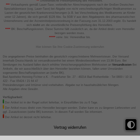
**
Unverbindliche Preisempfehlung des Herstellers.
***
Verkaufspreis gemäß Lauer-Taxe; verbindlicher Abrechnungspreis nach der Großen Deutschen
Spezialitätentaxe (sog. Lauer-Taxe) bei Abgabe von nicht verschreibungspflichtigen Medikamenten zu
Lasten der gesetzlichen Krankenversicherungen (z.B. bei Verschreibung des Medikaments an Kinder
unter 12 Jahren), die sich gemäß §129 Abs. 5a SGB V aus dem Abgabepreis des pharmazeutischen
Unternehmens und der Arzneimittelpreisverordnung in der Fassung zum 31.12.2003 ergibt. Es handelt
sich
nicht
um die unverbindliche Preisempfehlung des Herstellers.
****
BK: Beschaffungskosten. Diese Summe fällt zusätzlich an, da der Artikel direkt vom Hersteller
bezogen werden muss.
*****
verw. bis: Verwendbar bis.
Hier können Sie Ihre Cookie-Zustimmung widerrufen
Die angegebenen Preise beinhalten die gesetzlich vorgeschriebene Mehrwertsteuer. Der Versand
innerhalb Deutschlands ist versandkostenfrei bei einem Mindestbestellwert von 13,99 Euro. Bei
Sendungen ins Ausland fallen durch erhöhte Versicherungsgebühren Mehrkosten an
Versandkosten
Bei
Artikeln, die wir ausschließlich über den Hersteller beziehen können, fallen unter Umständen
sogenannte Beschaffungskosten an (siehe BK).
Bad Apotheke Henning Fichter e.K. - Frankfurter Str. 27 - 49214 Bad Rothenfelde - Tel 0800 / 10 11
422 - Fax 05424 / 21 64 47
Preisänderungen und Irrtümer sind vorbehalten. Abgabe nur in haushaltsüblichen Mengen.
Alle Angaben ohne Gewähr.
Verfügbarkeit:
Der Artikel ist in der Regel sofort lieferbar, in Einzelfällen bis zu 6 Tage.
Der Artikel muss direkt vom Hersteller bezogen werden. Daher kann es zu längeren Lieferzeiten und
ggf. Zusatzkosten (siehe BK) kommen. In diesem Fall werden Sie informiert.
Der Artikel ist derzeit nicht lieferbar.
Vertrag widerrufen