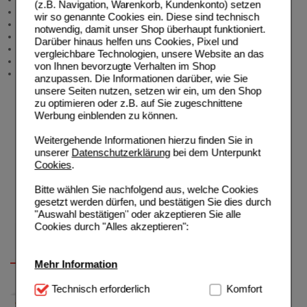
(z.B. Navigation, Warenkorb, Kundenkonto) setzen
Meldung Arzneimittelrisiken
wir so genannte Cookies ein. Diese sind technisch
Zuzahlungsfreie Arzneien
notwendig, damit unser Shop überhaupt funktioniert.
Angebote & Downloads
Darüber hinaus helfen uns Cookies, Pixel und
Newsletter
vergleichbare Technologien, unsere Website an das
Neukundenprämie
von Ihnen bevorzugte Verhalten im Shop
Stellenangebote
anzupassen. Die Informationen darüber, wie Sie
unsere Seiten nutzen, setzen wir ein, um den Shop
zu optimieren oder z.B. auf Sie zugeschnittene
Werbung einblenden zu können.
Weitergehende Informationen hierzu finden Sie in
unserer
Datenschutzerklärung
bei dem Unterpunkt
Cookies
.
Bitte wählen Sie nachfolgend aus, welche Cookies
gesetzt werden dürfen, und bestätigen Sie dies durch
"Auswahl bestätigen" oder akzeptieren Sie alle
Cookies durch "Alles akzeptieren":
Mehr Information
Technisch Notwendig:
Technisch erforderlich
Hierbei handelt es sich um
Komfort
Cookies, die für die Grundfunktionen unserer