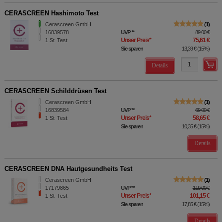
CERASCREEN Hashimoto Test
Cerascreen GmbH
1
16839578
UVP
**
89,00 €
Unser Preis
*
75,61 €
1
St
Test
Sie sparen
13,39 €
(
15%
)
Details
CERASCREEN Schilddrüsen Test
Cerascreen GmbH
1
16839584
UVP
**
69,00 €
Unser Preis
*
58,65 €
1
St
Test
Sie sparen
10,35 €
(
15%
)
Details
CERASCREEN DNA Hautgesundheits Test
Cerascreen GmbH
1
17179865
UVP
**
119,00 €
Unser Preis
*
101,15 €
1
St
Test
Sie sparen
17,85 €
(
15%
)
Details