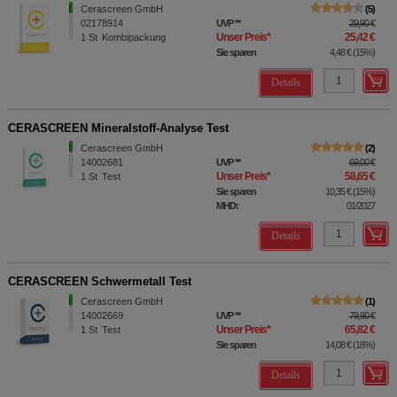
Cerascreen GmbH
5
02178914
UVP
**
29,90 €
Unser Preis
*
25,42 €
1
St
Kombipackung
Sie sparen
4,48 €
(
15%
)
Details
CERASCREEN Mineralstoff-Analyse Test
Cerascreen GmbH
2
14002681
UVP
**
69,00 €
Unser Preis
*
58,65 €
1
St
Test
Sie sparen
10,35 €
(
15%
)
MHD:
01/2027
Details
CERASCREEN Schwermetall Test
Cerascreen GmbH
1
14002669
UVP
**
79,90 €
Unser Preis
*
65,82 €
1
St
Test
Sie sparen
14,08 €
(
18%
)
Details