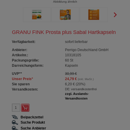
Abbildung ähnlich
GRANU FINK Prosta plus Sabal Hartkapseln
Verfügbarkeit
:
sofort lieferbar
Anbieter:
Perrigo Deutschland GmbH
Artikelnr.:
10318105
Packungsgröße:
60
St
Darreichungsform:
Kapseln
UVP
**
30,99 €
Unser Preis
*
24,79 €
(inkl. MwSt.)
Sie sparen
6,20 €
(
20%
)
Versandkosten:
DE: versandkostenfrei
zzgl. Auslands-
Versandkosten
Beipackzettel
Suche Produkt
Suche Anbieter