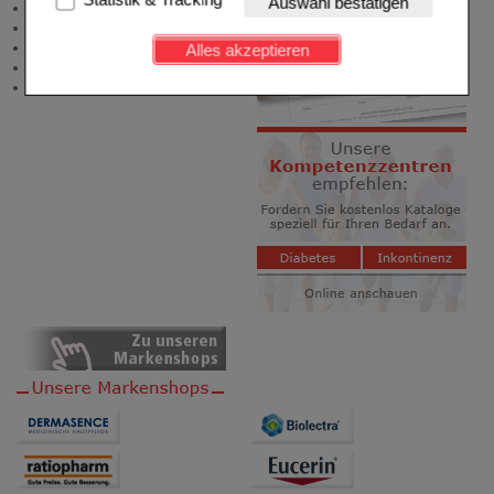
Auswahl bestätigen
Zuzahlungsfreie Arzneien
Kundenkonto), weshalb auf diese nicht verzichtet
Angebote & Downloads
werden kann.
Newsletter
Alles akzeptieren
Neukundenprämie
Komfort:
Diese Cookies werden genutzt um das
Stellenangebote
Einkaufserlebnis noch ansprechender zu gestalten,
beispielsweise für die Wiedererkennung des
Besuchers oder unsere Seite an bevorzugte
Verhaltensweisen (z.B. Spracheinstellung)
anzupassen. Komfort-Cookies ermöglichen es uns
auch auf Ihre Bedürfnisse zugeschrittene Inhalte
anzuzeigen und unser Partnerprogramm zu
betreiben.
Statistik & Tracking:
Hierüber lassen sich
Informationen über die Art und Weise der Nutzung
unserer Website sammeln, mit deren Hilfe wir unsere
Website weiter für Sie optimieren können, den Inhalt
auf unserer Website aber auch die Werbung auf
Drittseiten möglichst relevant für Sie zu gestalten.
Bitte beachten Sie, dass Daten hierfür teilweise an
Dritte wie z.B. Google oder soziale Medien
übertragen werden.