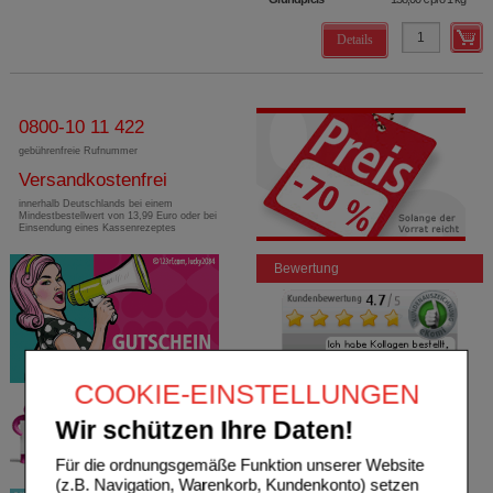
Details
0800-10 11 422
gebührenfreie Rufnummer
Versandkostenfrei
innerhalb Deutschlands bei einem
Mindestbestellwert von 13,99 Euro oder bei
Einsendung eines Kassenrezeptes
Bewertung
COOKIE-EINSTELLUNGEN
Wir schützen Ihre Daten!
Für die ordnungsgemäße Funktion unserer Website
(z.B. Navigation, Warenkorb, Kundenkonto) setzen