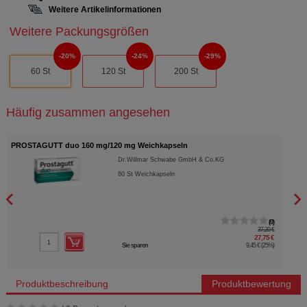
Weitere Artikelinformationen
Weitere Packungsgrößen
20%
24%
29%
60 St
120 St
200 St
Häufig zusammen angesehen
PROSTAGUTT duo 160 mg/120 mg Weichkapseln
APOP
Dr.Willmar Schwabe GmbH & Co.KG
60
St
Weichkapseln
0
37,20 €
27,75 €
Sie sparen
9,45 €
(
25%
)
Produktbeschreibung
Produktbewertung