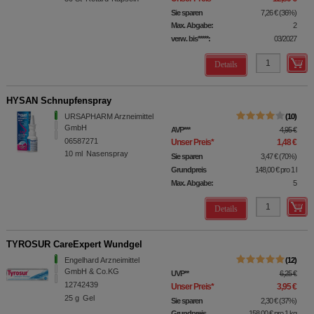
Sie sparen
7,26 €
(
36%
)
Max. Abgabe:
2
verw. bis*****:
03/2027
Details
HYSAN Schnupfenspray
URSAPHARM Arzneimittel
10
GmbH
AVP
***
4,95 €
06587271
Unser Preis
*
1,48 €
10
ml
Nasenspray
Sie sparen
3,47 €
(
70%
)
Grundpreis
148,00 €
pro 1 l
Max. Abgabe:
5
Details
TYROSUR CareExpert Wundgel
Engelhard Arzneimittel
12
GmbH & Co.KG
UVP
**
6,25 €
12742439
Unser Preis
*
3,95 €
25
g
Gel
Sie sparen
2,30 €
(
37%
)
Grundpreis
158,00 €
pro 1 kg