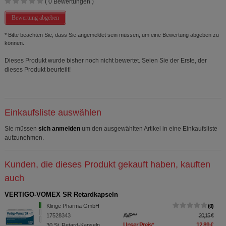
(
0
Bewertungen )
Bewertung abgeben
* Bitte beachten Sie, dass Sie angemeldet sein müssen, um eine Bewertung abgeben zu
können.
Dieses Produkt wurde bisher noch nicht bewertet. Seien Sie der Erste, der
dieses Produkt beurteilt!
Einkaufsliste auswählen
Sie müssen
sich anmelden
um den ausgewählten Artikel in eine Einkaufsliste
aufzunehmen.
Kunden, die dieses Produkt gekauft haben, kauften
auch
VERTIGO-VOMEX SR Retardkapseln
Klinge Pharma GmbH
0
17528343
AVP
***
20,15 €
Unser Preis
*
12,89 €
30
St
Retard-Kapseln