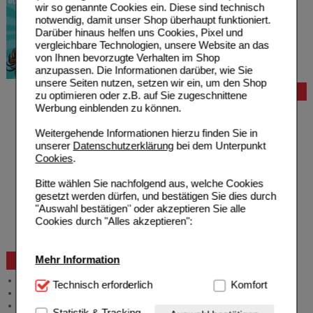
wir so genannte Cookies ein. Diese sind technisch
notwendig, damit unser Shop überhaupt funktioniert.
Darüber hinaus helfen uns Cookies, Pixel und
vergleichbare Technologien, unsere Website an das
von Ihnen bevorzugte Verhalten im Shop
anzupassen. Die Informationen darüber, wie Sie
unsere Seiten nutzen, setzen wir ein, um den Shop
Bestellung
zu optimieren oder z.B. auf Sie zugeschnittene
Werbung einblenden zu können.
Hilfe zur Anmeldung
Hilfe zum Bestellvorgang
Weitergehende Informationen hierzu finden Sie in
Zahlungsmöglichkeiten
unserer
Datenschutzerklärung
bei dem Unterpunkt
Rezepte einlösen
Cookies
.
Freiumschläge anfordern
Freiumschläge downloaden
Bitte wählen Sie nachfolgend aus, welche Cookies
Auslandsbestellung
gesetzt werden dürfen, und bestätigen Sie dies durch
Reklamation
"Auswahl bestätigen" oder akzeptieren Sie alle
Widerrufsformular
Cookies durch "Alles akzeptieren":
Problembehebung
Bestellschein
Mehr Information
Beratung und Service
Allgemeine Information
Technisch Notwendig:
Technisch erforderlich
Hierbei handelt es sich um
Komfort
Produktberatung
Cookies, die für die Grundfunktionen unserer
Meldung Arzneimittelrisiken
Website notwendig sind (z.B. Navigation, Warenkorb,
Statistik & Tracking