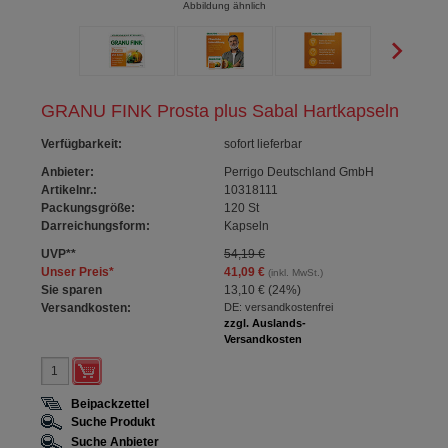
Abbildung ähnlich
GRANU FINK Prosta plus Sabal Hartkapseln
Verfügbarkeit
:
sofort lieferbar
Anbieter:
Perrigo Deutschland GmbH
Artikelnr.:
10318111
Packungsgröße:
120
St
Darreichungsform:
Kapseln
UVP
**
54,19 €
Unser Preis
*
41,09 €
(inkl. MwSt.)
Sie sparen
13,10 €
(
24%
)
Versandkosten:
DE: versandkostenfrei
zzgl. Auslands-
Versandkosten
Beipackzettel
Suche Produkt
Suche Anbieter