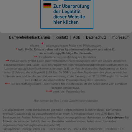
Barrierefreiheitserklärung
Kontakt
AGB
Datenschutz
Impressum
Alle mit
gekennzeichneten Felder sind Pflichtangaben.
*
inkl. MwSt. Rabatte gelten auf den Apothekenverkaufspreis und nicht für
verschreibungspflichtige Medikamente.
**
Unverbindliche Preisempfehlung des Herstellers.
***
Verkaufspreis gemäß Lauer-Taxe; verbindlicher Abrechnungspreis nach der Großen Deutschen
Spezialitätentaxe (sog. Lauer-Taxe) bei Abgabe von nicht verschreibungspflichtigen Medikamenten zu
Lasten der gesetzlichen Krankenversicherungen (z.B. bei Verschreibung des Medikaments an Kinder
unter 12 Jahren), die sich gemäß §129 Abs. 5a SGB V aus dem Abgabepreis des pharmazeutischen
Unternehmens und der Arzneimittelpreisverordnung in der Fassung zum 31.12.2003 ergibt. Es handelt
sich
nicht
um die unverbindliche Preisempfehlung des Herstellers.
****
BK: Beschaffungskosten. Diese Summe fällt zusätzlich an, da der Artikel direkt vom Hersteller
bezogen werden muss.
*****
verw. bis: Verwendbar bis.
Hier können Sie Ihre Cookie-Zustimmung widerrufen
Die angegebenen Preise beinhalten die gesetzlich vorgeschriebene Mehrwertsteuer. Der Versand
innerhalb Deutschlands ist versandkostenfrei bei einem Mindestbestellwert von 13,99 Euro. Bei
Sendungen ins Ausland fallen durch erhöhte Versicherungsgebühren Mehrkosten an
Versandkosten
Bei
Artikeln, die wir ausschließlich über den Hersteller beziehen können, fallen unter Umständen
sogenannte Beschaffungskosten an (siehe BK).
Bad Apotheke Henning Fichter e.K. - Frankfurter Str. 27 - 49214 Bad Rothenfelde - Tel 0800 / 10 11