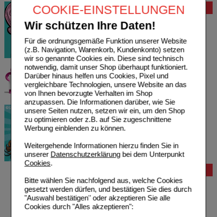
COOKIE-EINSTELLUNGEN
Bewertung
Wir schützen Ihre Daten!
Für die ordnungsgemäße Funktion unserer Website
(z.B. Navigation, Warenkorb, Kundenkonto) setzen
wir so genannte Cookies ein. Diese sind technisch
notwendig, damit unser Shop überhaupt funktioniert.
Darüber hinaus helfen uns Cookies, Pixel und
vergleichbare Technologien, unsere Website an das
von Ihnen bevorzugte Verhalten im Shop
anzupassen. Die Informationen darüber, wie Sie
unsere Seiten nutzen, setzen wir ein, um den Shop
zu optimieren oder z.B. auf Sie zugeschnittene
Werbung einblenden zu können.
Weitergehende Informationen hierzu finden Sie in
unserer
Datenschutzerklärung
bei dem Unterpunkt
Cookies
.
Bestellung
Bitte wählen Sie nachfolgend aus, welche Cookies
Hilfe zur Anmeldung
gesetzt werden dürfen, und bestätigen Sie dies durch
Hilfe zum Bestellvorgang
"Auswahl bestätigen" oder akzeptieren Sie alle
Zahlungsmöglichkeiten
Cookies durch "Alles akzeptieren":
Rezepte einlösen