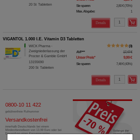
20
St
Tabletten
Sie sparen
2,80 €
(
70%
)
Max. Abgabe:
1
Details
VIGANTOL 1.000 I.E. Vitamin D3 Tabletten
WICK Pharma -
3
Zweigniederlassung der
AVP
***
17,47 €
Procter & Gamble GmbH
Unser Preis
*
9,99 €
13155690
Sie sparen
7,48 €
(
43%
)
200
St
Tabletten
Details
0800-10 11 422
gebührenfreie Rufnummer
Versandkostenfrei
innerhalb Deutschlands bei einem
Mindestbestellwert von 13,99 Euro oder bei
Einsendung eines Kassenrezeptes