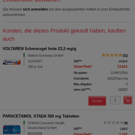
Sie müssen
sich anmelden
um den ausgewählten Artikel in eine Einkaufsliste
aufzunehmen.
Kunden, die dieses Produkt gekauft haben, kauften
auch
VOLTAREN Schmerzgel forte 23,2 mg/g
Haleon Germany GmbH
11
11240397
AVP
***
34,90 €
Unser Preis
*
23,44 €
180
g
Gel
Sie sparen
11,46 €
(
33%
)
Grundpreis
130,22 €
pro 1 kg
Max. Abgabe:
5
verw. bis*****:
12/2027
Details
PARACETAMOL STADA 500 mg Tabletten
STADA Consumer Health
0
Deutschland GmbH
AVP
***
3,99 €
00423568
Unser Preis
*
1,19 €