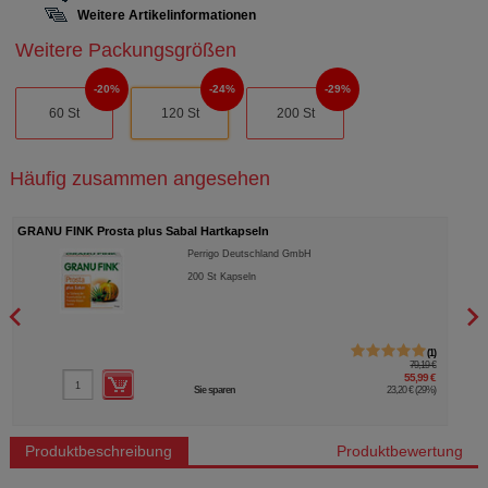
Weitere Artikelinformationen
Weitere Packungsgrößen
20%
24%
29%
60 St
120 St
200 St
Häufig zusammen angesehen
GRANU FINK Prosta plus Sabal Hartkapseln
GRAN
Perrigo Deutschland GmbH
200
St
Kapseln
1
79,19 €
55,99 €
Sie sparen
23,20 €
(
29%
)
Produktbeschreibung
Produktbewertung